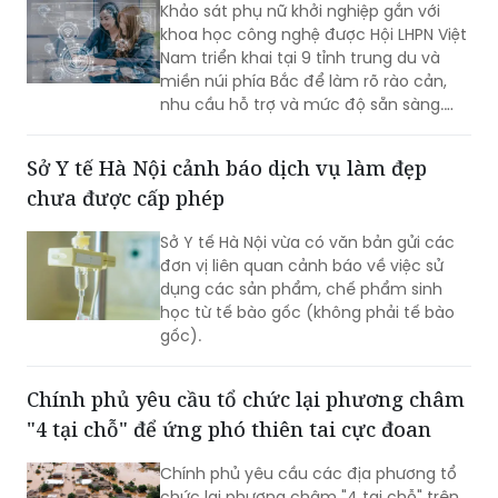
Khảo sát phụ nữ khởi nghiệp gắn với
khoa học công nghệ được Hội LHPN Việt
Nam triển khai tại 9 tỉnh trung du và
miền núi phía Bắc để làm rõ rào cản,
nhu cầu hỗ trợ và mức độ sẵn sàng.
Kết quả sẽ phục vụ Đề án 2415 giai
đoạn 2026-2035.
Sở Y tế Hà Nội cảnh báo dịch vụ làm đẹp
chưa được cấp phép
Sở Y tế Hà Nội vừa có văn bản gửi các
đơn vị liên quan cảnh báo về việc sử
dụng các sản phẩm, chế phẩm sinh
học từ tế bào gốc (không phải tế bào
gốc).
Chính phủ yêu cầu tổ chức lại phương châm
"4 tại chỗ" để ứng phó thiên tai cực đoan
Chính phủ yêu cầu các địa phương tổ
chức lại phương châm "4 tại chỗ" trên