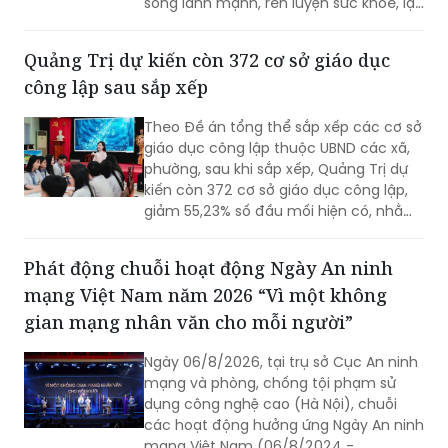
sống lành mạnh, rèn luyện sức khỏe, lập
kế hoạch tài chính, lựa chọn việc làm
phù hợp với tuổi tác.
Quảng Trị dự kiến còn 372 cơ sở giáo dục
công lập sau sắp xếp
Theo Đề án tổng thể sắp xếp các cơ sở
giáo dục công lập thuộc UBND các xã,
phường, sau khi sắp xếp, Quảng Trị dự
kiến còn 372 cơ sở giáo dục công lập,
giảm 55,23% số đầu mối hiện có, nhằm
tinh gọn mạng lưới trường học, nâng
cao hiệu quả quản lý và bảo đảm
Phát động chuỗi hoạt động Ngày An ninh
quyền học tập của học sinh.
mạng Việt Nam năm 2026 “Vì một không
gian mạng nhân văn cho mỗi người”
Ngày 06/8/2026, tại trụ sở Cục An ninh
mạng và phòng, chống tội phạm sử
dụng công nghệ cao (Hà Nội), chuỗi
các hoạt động hưởng ứng Ngày An ninh
mạng Việt Nam (06/8/2024 -