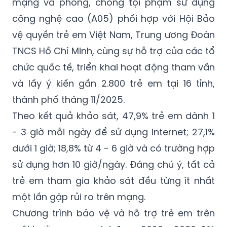
mạng và phòng, chống tội phạm sử dụng
công nghệ cao (A05) phối hợp với Hội Bảo
vệ quyền trẻ em Việt Nam, Trung ương Đoàn
TNCS Hồ Chí Minh, cùng sự hỗ trợ của các tổ
chức quốc tế, triển khai hoạt động tham vấn
và lấy ý kiến gần 2.800 trẻ em tại 16 tỉnh,
thành phố tháng 11/2025.
Theo kết quả khảo sát, 47,9% trẻ em dành 1
- 3 giờ mỗi ngày để sử dụng Internet; 27,1%
dưới 1 giờ; 18,8% từ 4 - 6 giờ và có trường hợp
sử dụng hơn 10 giờ/ngày. Đáng chú ý, tất cả
trẻ em tham gia khảo sát đều từng ít nhất
một lần gặp rủi ro trên mạng.
Chương trình bảo vệ và hỗ trợ trẻ em trên