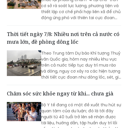
cơ sở rà soát lực lượng, phương tiện và
thiết lập cơ chế phối hợp liên xã để chủ
động ứng phó với thiên tai cực đoan...
Thời tiết ngày 7/8: Nhiều nơi trên cả nước có
mưa lớn, đề phòng dông lốc
Theo Trung tâm Dự báo Khí tượng Thuỷ
văn Quốc gia, hôm nay nhiều khu vực
trên cả nước tiếp tục duy trì mưa rào
và dông, nguy cơ xảy ra các hiện tượng
thời tiết cực đoan như dông lốc, sét, gió
giật mạnh.
Chăm sóc sức khỏe ngay từ khi... chưa già
Bộ Y tế đang có một đề xuất thu hút sự
quan tâm của dư luận; đó là tới đây
người từ 40 tuổi trở lên sẽ nhận được
tài liệu, hướng dẫn, tập huấn duy trì lối