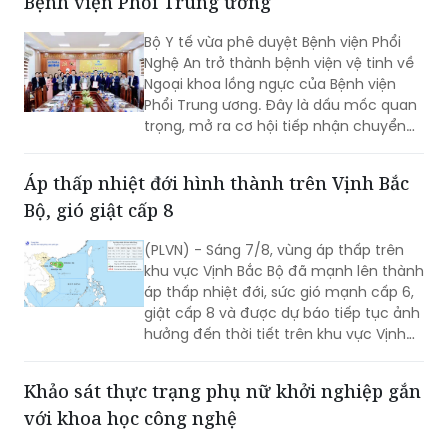
Bệnh viện Phổi Trung ương
Bộ Y tế vừa phê duyệt Bệnh viện Phổi
Nghệ An trở thành bệnh viện vệ tinh về
Ngoại khoa lồng ngực của Bệnh viện
Phổi Trung ương. Đây là dấu mốc quan
trọng, mở ra cơ hội tiếp nhận chuyển
giao kỹ thuật chuyên sâu, nâng cao
năng lực điều trị các bệnh lý lồng ngực
Áp thấp nhiệt đới hình thành trên Vịnh Bắc
ngay tại Nghệ An.
Bộ, gió giật cấp 8
(PLVN) - Sáng 7/8, vùng áp thấp trên
khu vực Vịnh Bắc Bộ đã mạnh lên thành
áp thấp nhiệt đới, sức gió mạnh cấp 6,
giật cấp 8 và được dự báo tiếp tục ảnh
hưởng đến thời tiết trên khu vực Vịnh
Bắc Bộ trong những giờ tới.
Khảo sát thực trạng phụ nữ khởi nghiệp gắn
với khoa học công nghệ