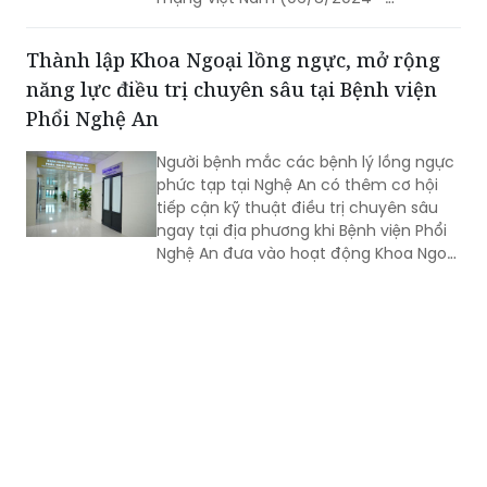
06/8/2026) do Ban Chỉ đạo An ninh
mạng quốc gia phối hợp Bộ Công an tổ
Thành lập Khoa Ngoại lồng ngực, mở rộng
chức đã diễn ra trọng thể với chủ đề
năng lực điều trị chuyên sâu tại Bệnh viện
xuyên suốt: “Vì một không gian mạng
nhân văn cho mỗi người”.
Phổi Nghệ An
Người bệnh mắc các bệnh lý lồng ngực
phức tạp tại Nghệ An có thêm cơ hội
tiếp cận kỹ thuật điều trị chuyên sâu
ngay tại địa phương khi Bệnh viện Phổi
Nghệ An đưa vào hoạt động Khoa Ngoại
lồng ngực và Phẫu thuật - Gây mê hồi
sức.