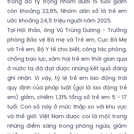
trong đó tỷ trọng nhóm dưới 15 tuổi giảm
còn khoảng 22,8%. Nhóm dân số là trẻ em
ước khoảng 24,5 triệu người năm 2025.
Tại Hội thảo, ông Vũ Trùng Dương - Trưởng
phòng Bảo vệ Bà mẹ và Trẻ em, Cục Bà Mẹ
và Trẻ em, Bộ Y tế cho biết, công tác phòng,
chống bạo lực, xâm hại trẻ em thời gian qua
ở nước ta đã đạt được những kết quả đáng
ghi nhận. Vì vậy, tỷ lệ trẻ em lao động trái
quy định của pháp luật (gọi là lao động trẻ
em) giảm, chiếm 1,31% tổng số trẻ em 5 - 17
tuổi. Con số này ở mức thấp so với khu vực
và thế giới. Việt Nam được coi là một trong
những điểm sáng trong phòng ngừa, giảm