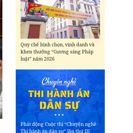
Quy chế bình chọn, vinh danh và
khen thưởng “Gương sáng Pháp
luật” năm 2026
Phát động Cuộc thi “Chuyện nghề
Thi hành án dân sự” lần thứ III