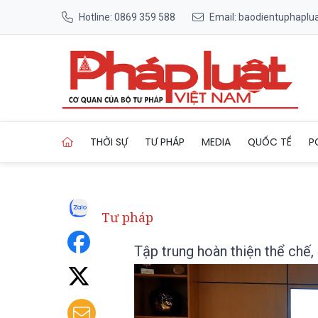
Hotline: 0869 359 588
Email: baodientuphapl
Trang chủ Tập trung hoàn th
THỜI SỰ
TƯ PHÁP
MEDIA
QUỐC TẾ
P
Tư pháp
Tập trung hoàn thiện thể chế,