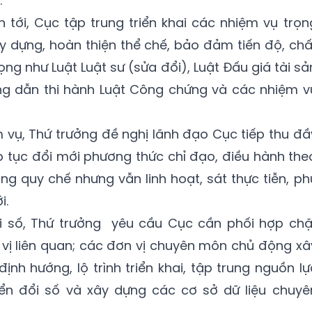
.
n tới, Cục tập trung triển khai các nhiệm vụ trọn
ây dựng, hoàn thiện thể chế, bảo đảm tiến độ, chấ
ng như Luật Luật sư (sửa đổi), Luật Đấu giá tài sả
ng dẫn thi hành Luật Công chứng và các nhiệm v
 vụ, Thứ trưởng đề nghị lãnh đạo Cục tiếp thu đầ
ếp tục đổi mới phương thức chỉ đạo, điều hành the
ng quy chế nhưng vẫn linh hoạt, sát thực tiễn, ph
i.
i số, Thứ trưởng yêu cầu Cục cần phối hợp chặ
 vị liên quan; các đơn vị chuyên môn chủ động xâ
ịnh hướng, lộ trình triển khai, tập trung nguồn lự
ển đổi số và xây dựng các cơ sở dữ liệu chuyê