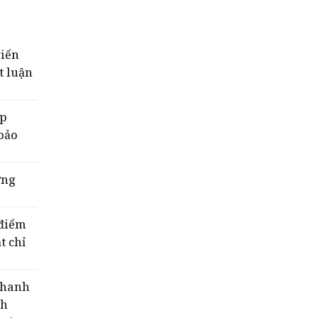
riển
t luận
ập
 bảo
ờng
 điểm
t chỉ
Thanh
nh