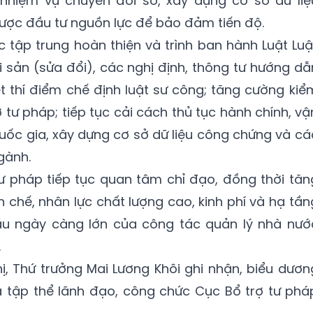
 nhiệm vụ chuyển đổi số, xây dựng cơ sở dữ liệ
ược đầu tư nguồn lực để bảo đảm tiến độ.
 tập trung hoàn thiện và trình ban hành Luật Luậ
ài sản (sửa đổi), các nghị định, thông tư hướng dẫ
yết thí điểm chế định luật sư công; tăng cường kiể
 tư pháp; tiếp tục cải cách thủ tục hành chính, vậ
uốc gia, xây dựng cơ sở dữ liệu công chứng và cá
gành.
ư pháp tiếp tục quan tâm chỉ đạo, đồng thời tăn
n chế, nhân lực chất lượng cao, kinh phí và hạ tần
ầu ngày càng lớn của công tác quản lý nhà nướ
.
hị, Thứ trưởng Mai Lương Khôi ghi nhận, biểu dươn
a tập thể lãnh đạo, công chức Cục Bổ trợ tư phá