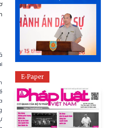
ơ
m
ả
i
E-Paper
n
ế
a
g
ự