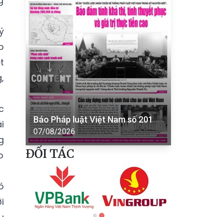
g
ý
p
t
,
c
Báo Pháp luật Việt Nam số 201
i
07/08/2026
g
ĐỐI TÁC
o
ó
i