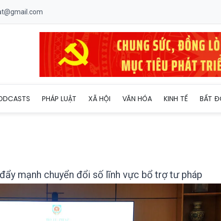
uat@gmail.com
iện thể chế, đẩy mạnh chuyển đổi số lĩnh vực bổ trợ tư pháp
ODCASTS
PHÁP LUẬT
XÃ HỘI
VĂN HÓA
KINH TẾ
BẤT Đ
 đẩy mạnh chuyển đổi số lĩnh vực bổ trợ tư pháp