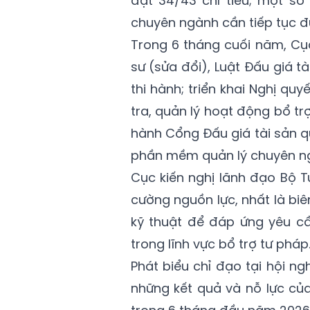
đạt 34/43 chỉ tiêu; một số
chuyên ngành cần tiếp tục đ
Trong 6 tháng cuối năm, Cục
sư (sửa đổi), Luật Đấu giá t
thi hành; triển khai Nghị qu
tra, quản lý hoạt động bổ trợ
hành Cổng Đấu giá tài sản q
phần mềm quản lý chuyên n
Cục kiến nghị lãnh đạo Bộ T
cường nguồn lực, nhất là biê
kỹ thuật để đáp ứng yêu c
trong lĩnh vực bổ trợ tư pháp
Phát biểu chỉ đạo tại hội ng
những kết quả và nỗ lực củ