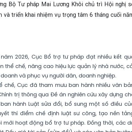
ởng Bộ Tư pháp Mai Lương Khôi chủ trì Hội nghị s
 và triển khai nhiệm vụ trọng tâm 6 tháng cuối nă
năm 2026, Cục Bổ trợ tư pháp đạt nhiều kết qu
n thể chế, nâng cao hiệu lực quản lý nhà nước, cả
h doanh và phục vụ người dân, doanh nghiệp.
hể chế, Cục đã tham mưu ban hành nhiều văn bả
Chính trị thông qua Đề án nghiên cứu xây dựng ch
i ban hành Luật sửa đổi, bổ sung một số điều củ
yết thí điểm chế định luật sư công, tạo nền tản
đổi mới hoạt động bổ trợ tư pháp. Đồng thời, các d