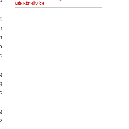
u
LIÊN KẾT HỮU ÍCH
t
n
m
n
c
g
g
c
g
p