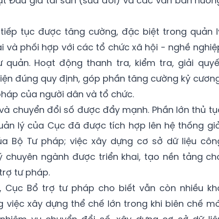
uật Đấu giá tài sản (sửa đổi) và các văn bản hướn
tiếp tục được tăng cường, đặc biệt trong quản l
i và phối hợp với các tổ chức xã hội - nghề nghiệ
quản. Hoạt động thanh tra, kiểm tra, giải quyế
 hiện đúng quy định, góp phần tăng cường kỷ cương
pháp của người dân và tổ chức.
 và chuyển đổi số được đẩy mạnh. Phần lớn thủ tụ
ản lý của Cục đã được tích hợp lên hệ thống giả
ủa Bộ Tư pháp; việc xây dựng cơ sở dữ liệu côn
chuyên ngành được triển khai, tạo nền tảng ch
trợ tư pháp.
 Cục Bổ trợ tư pháp cho biết vẫn còn nhiều kh
g việc xây dựng thể chế lớn trong khi biên chế mớ