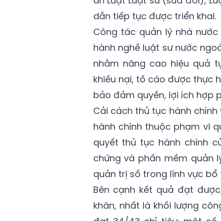
án Luật Luật sư (sửa đổi), L
dẫn tiếp tục được triển khai.
Công tác quản lý nhà nước 
hành nghề luật sư nước ngoà
nhằm nâng cao hiệu quả tự 
khiếu nại, tố cáo được thực
bảo đảm quyền, lợi ích hợp 
Cải cách thủ tục hành chính
hành chính thuộc phạm vi qu
quyết thủ tục hành chính c
chứng và phần mềm quản lý 
quản trị số trong lĩnh vực bổ 
Bên cạnh kết quả đạt được,
khăn, nhất là khối lượng côn