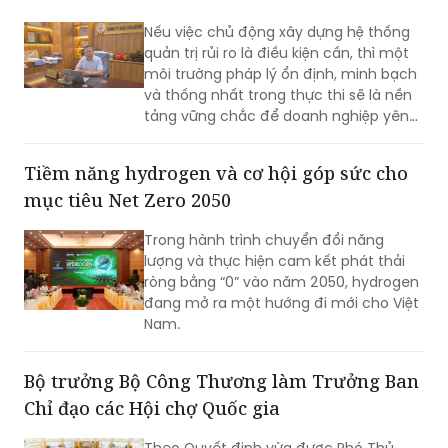
quản trị rủi ro là điều kiện cần, thì một
môi trường pháp lý ổn định, minh bạch
và thống nhất trong thực thi sẽ là nền
tảng vững chắc để doanh nghiệp yên
tâm đầu tư dài hạn. Cùng với nỗ lực
nâng cao năng lực tuân thủ từ phía
Tiềm năng hydrogen và cơ hội góp sức cho
doanh nghiệp, việc tiếp tục hoàn thiện
mục tiêu Net Zero 2050
thể chế, tăng tính dự báo và thống
nhất trong áp dụng pháp luật sẽ tạo
Trong hành trình chuyển đổi năng
điều kiện cho hoạt động sản xuất, kinh
lượng và thực hiện cam kết phát thải
doanh phát triển bền vững.
ròng bằng “0” vào năm 2050, hydrogen
đang mở ra một hướng đi mới cho Việt
Nam.
Bộ trưởng Bộ Công Thương làm Trưởng Ban
Chỉ đạo các Hội chợ Quốc gia
Theo Quyết định vừa được Phó Thủ
tướng Thường trực Chính phủ Phạm
Gia Túc ký ban hành, Ban Chỉ đạo các