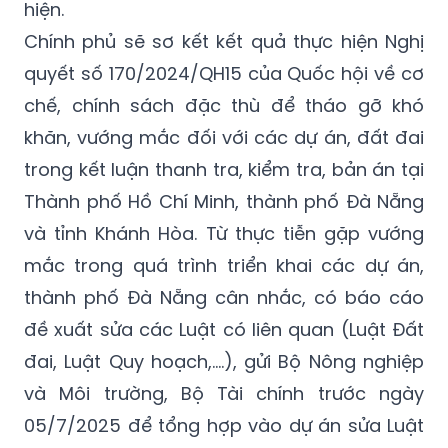
quyết số 170/2024/QH15 của Quốc hội về cơ
chế, chính sách đặc thù để tháo gỡ khó
khăn, vướng mắc đối với các dự án, đất đai
trong kết luận thanh tra, kiểm tra, bản án tại
Thành phố Hồ Chí Minh, thành phố Đà Nẵng
và tỉnh Khánh Hòa. Từ thực tiễn gặp vướng
mắc trong quá trình triển khai các dự án,
thành phố Đà Nẵng cân nhắc, có báo cáo
đề xuất sửa các Luật có liên quan (Luật Đất
đai, Luật Quy hoạch,….), gửi Bộ Nông nghiệp
và Môi trường, Bộ Tài chính trước ngày
05/7/2025 để tổng hợp vào dự án sửa Luật
Đất đai, Luật Quy hoạch.
Đối với kiến nghị cho phép áp dụng Nghị