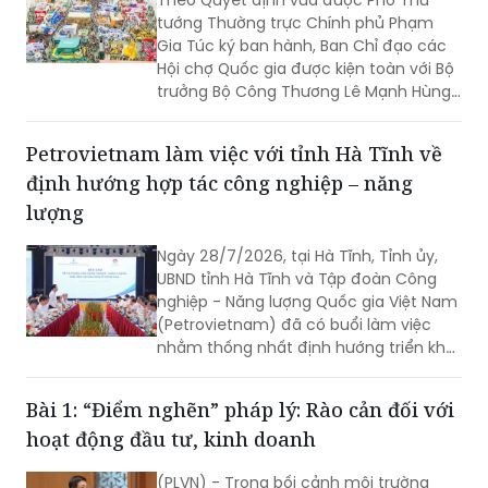
Hội chợ Quốc gia được kiện toàn với Bộ
trưởng Bộ Công Thương Lê Mạnh Hùng
giữ cương vị Trưởng Ban.
Petrovietnam làm việc với tỉnh Hà Tĩnh về
định hướng hợp tác công nghiệp – năng
lượng
Ngày 28/7/2026, tại Hà Tĩnh, Tỉnh ủy,
UBND tỉnh Hà Tĩnh và Tập đoàn Công
nghiệp - Năng lượng Quốc gia Việt Nam
(Petrovietnam) đã có buổi làm việc
nhằm thống nhất định hướng triển khai
các dự án trọng điểm.
Bài 1: “Điểm nghẽn” pháp lý: Rào cản đối với
hoạt động đầu tư, kinh doanh
(PLVN) - Trong bối cảnh môi trường
pháp lý và hoạt động kinh doanh có
nhiều thay đổi, rủi ro pháp lý đang trở