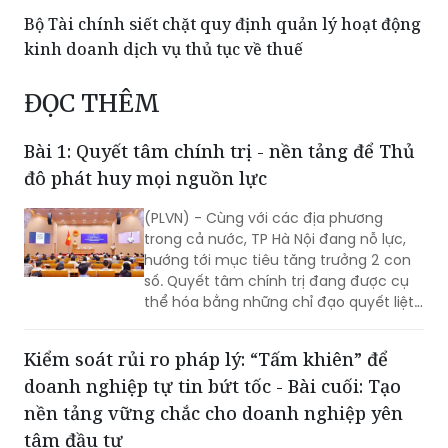
ĐỌC THÊM
Bài 1: Quyết tâm chính trị - nền tảng để Thủ
đô phát huy mọi nguồn lực
(PLVN) - Cùng với các địa phương
trong cả nước, TP Hà Nội đang nỗ lực,
hướng tới mục tiêu tăng trưởng 2 con
số. Quyết tâm chính trị đang được cụ
thể hóa bằng những chỉ đạo quyết liệt,
hành động đồng bộ và tinh thần dám
nghĩ, dám làm. Đây chính là những
Kiểm soát rủi ro pháp lý: “Tấm khiên” để
động lực quan trọng để TP khơi dậy
doanh nghiệp tự tin bứt tốc - Bài cuối: Tạo
khát vọng tăng trưởng, cũng là nền
tảng để Thủ đô phát huy mọi nguồn
nền tảng vững chắc cho doanh nghiệp yên
lực, tạo đà bứt phá trong giai đoạn
tâm đầu tư
phát triển mới…
Nếu việc chủ động xây dựng hệ thống