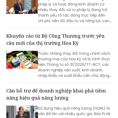
thành yếu tố tác động trực tiếp đến
chi phí, tiến độ đầu tư và năng lực cạnh
tranh của doanh nghiệp. Chủ động
quản trị rủi ro, đồng thời tiếp tục hoàn
Khuyến cáo từ Bộ Công Thương trước yêu
thiện thể chế theo hướng minh bạch,
cầu mới của thị trường Hoa Kỳ
ổn định và thống nhất trong thực thi
chính là nền tảng để doanh nghiệp yên
Trước những thay đổi trong chính sách
tâm đầu tư, phát triển bền vững.
thương mại của Hoa Kỳ và lộ trình thực
hiện Thông tư số 31/2026/TT-BCT, các
doanh nghiệp sản xuất, kinh doanh,
nhập khẩu và xuất khẩu cần chủ động
rà soát, chuẩn hóa và nâng cao khả
năng truy xuất nguồn gốc trong toàn
Cần hỗ trợ để doanh nghiệp khai phá tiềm
bộ chuỗi cung ứng.
năng hiệu quả năng lượng
Sử dụng hiệu quả năng lượng (HQNL) là
vấn đề lớn với nhiều quốc gia. Báo PLVN
đã có cuộc phỏng vấn bà Nethe Veje
Laursen - Tham tán năng lượng của
Đại sứ quán Đan Mạch về vấn đề này.