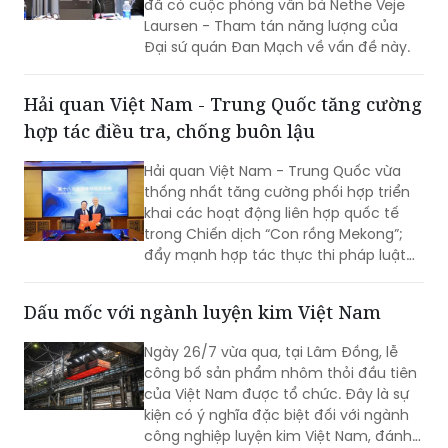
Hải quan Việt Nam - Trung Quốc tăng cường
hợp tác điều tra, chống buôn lậu
Hải quan Việt Nam - Trung Quốc vừa
thống nhất tăng cường phối hợp triển
khai các hoạt động liên hợp quốc tế
trong Chiến dịch “Con rồng Mekong”;
đẩy mạnh hợp tác thực thi pháp luật
trong đấu tranh phòng, chống buôn
lậu, gian lận thương mại, vận chuyển
Dấu mốc với ngành luyện kim Việt Nam
trái phép hàng hóa qua biên giới; đấu
tranh với các loại tội phạm về ma túy,
Ngày 26/7 vừa qua, tại Lâm Đồng, lễ
tiền chất, động vật hoang dã và sản
công bố sản phẩm nhôm thỏi đầu tiên
phẩm động vật nguy cấp, quý, hiếm,
của Việt Nam được tổ chức. Đây là sự
chất nổ dân dụng, hàng hóa lưỡng
kiện có ý nghĩa đặc biệt đối với ngành
dụng, thuốc lá và các hành vi xâm
công nghiệp luyện kim Việt Nam, đánh
phạm quyền sở hữu trí tuệ.
dấu lần đầu tiên Việt Nam sản xuất
thành công nhôm thỏi bằng công nghệ
cao, sử dụng công nghệ điện phân