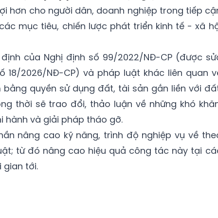
lợi hơn cho người dân, doanh nghiệp trong tiếp cậ
ác mục tiêu, chiến lược phát triển kinh tế - xã hộ
uy định của Nghị định số 99/2022/NĐ-CP (được sử
số 18/2026/NĐ-CP) và pháp luật khác liên quan v
ằng quyền sử dụng đất, tài sản gắn liền với đất
ng thời sẽ trao đổi, thảo luận về những khó khăn
i hành và giải pháp tháo gỡ.
hần nâng cao kỹ năng, trình độ nghiệp vụ về the
luật; từ đó nâng cao hiệu quả công tác này tại cá
gian tới.