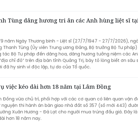
 Tùng dâng hương tri ân các Anh hùng liệt sĩ tạ
9 năm Ngày Thương binh - Liệt sĩ (27/7/1947 - 27/7/2026), ng
g Thanh Tùng (Ủy viên Trung ương Đảng, Bộ trưởng Bộ Tư pháp)
 tác Bộ Tư pháp đến dâng hoa, dâng hương tưởng niệm các A
ều “địa chỉ đỏ” trên địa bàn tỉnh Quảng Trị, bày tỏ lòng biết ơn sâu 
 đã hy sinh vì độc lập, tự do của Tổ quốc.
ụ việc kéo dài hơn 18 năm tại Lâm Đồng
 Đồng vừa chủ trì, phối hợp với các cơ quan có liên quan vận đ
 nguyện thi hành án bàn giao nhà đất số 357 (số mới 443) đư
ường Xuân Hương - Đà Lạt cho người mua trúng đấu giá. Đây là 
dài hơn 18 năm nay.