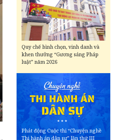
Quy chế bình chọn, vinh danh và
khen thưởng “Gương sáng Pháp
luật” năm 2026
Phát động Cuộc thi “Chuyện nghề
Thi hành án dân sự” lần thứ III