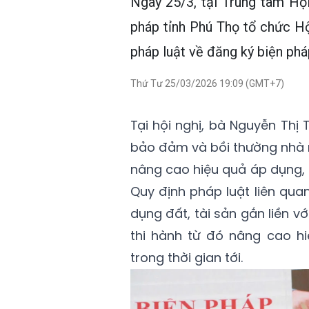
Ngày 25/3, tại Trung tâm Hộ
pháp tỉnh Phú Thọ tổ chức Hộ
pháp luật về đăng ký biện ph
Thứ Tư 25/03/2026 19:09 (GMT+7)
Tại hội nghị, bà Nguyễn Thị
bảo đảm và bồi thường nhà n
nâng cao hiệu quả áp dụng, 
Quy định pháp luật liên qu
dụng đất, tài sản gắn liền 
thi hành từ đó nâng cao h
trong thời gian tới.