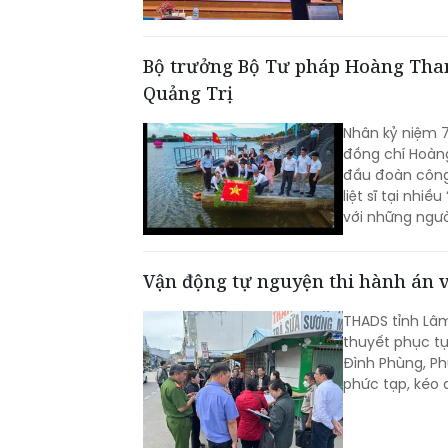
Bộ trưởng Bộ Tư pháp Hoàng Thanh
Quảng Trị
Nhân kỷ niệm 7
đồng chí Hoàn
đầu đoàn công
liệt sĩ tại nhi
với những người
Vận động tự nguyện thi hành án v
THADS tỉnh Lâm
thuyết phục tự
Đình Phùng, Ph
phức tạp, kéo 