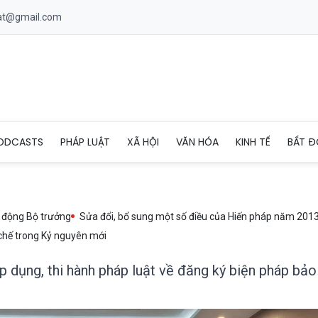
uat@gmail.com
 hiệu quả áp dụng, thi hành pháp luật về đăng ký biện pháp bảo
ODCASTS
PHÁP LUẬT
XÃ HỘI
VĂN HÓA
KINH TẾ
BẤT Đ
 động Bộ trưởng
Sửa đổi, bổ sung một số điều của Hiến pháp năm 201
chế trong Kỷ nguyên mới
 dụng, thi hành pháp luật về đăng ký biện pháp bảo