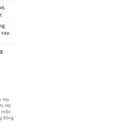
bộ,
c
ng
g cao
ng
c Hội
h. Hội
ng mắc
ng đồng