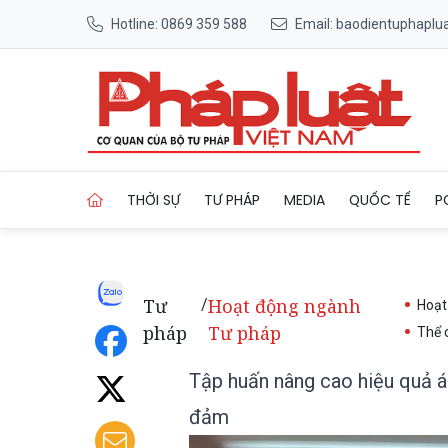
Hotline: 0869 359 588
Email: baodientuphapl
Trang chủ Tập huấn nâng cao
THỜI SỰ
TƯ PHÁP
MEDIA
QUỐC TẾ
P
Tư
Hoạt động ngành
/
Hoạt
pháp
Tư pháp
Thể 
Tập huấn nâng cao hiệu quả áp
đảm