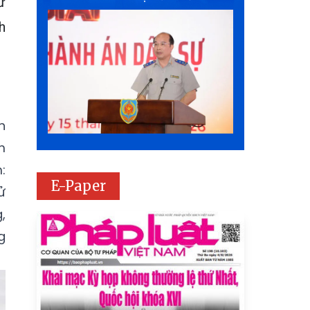
ư
h
h
m
:
E-Paper
ử
,
g