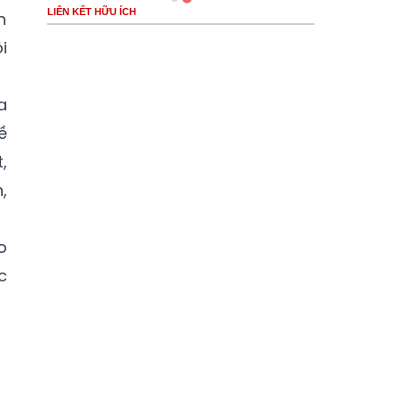
LIÊN KẾT HỮU ÍCH
n
i
a
ề
,
,
o
c