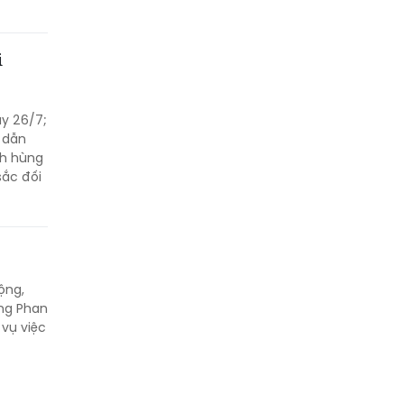
i
ày 26/7;
 dẫn
nh hùng
sắc đối
ộng,
ờng Phan
vụ việc