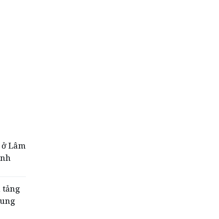
i ở Lâm
ính
n tảng
rung