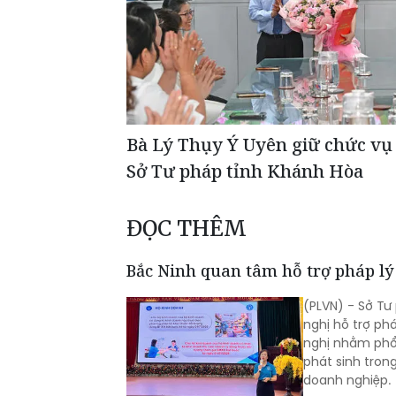
Bà Lý Thụy Ý Uyên giữ chức vụ
Sở Tư pháp tỉnh Khánh Hòa
ĐỌC THÊM
Bắc Ninh quan tâm hỗ trợ pháp l
(PLVN) - Sở Tư
nghị hỗ trợ ph
nghị nhằm phổ 
phát sinh tron
doanh nghiệp.