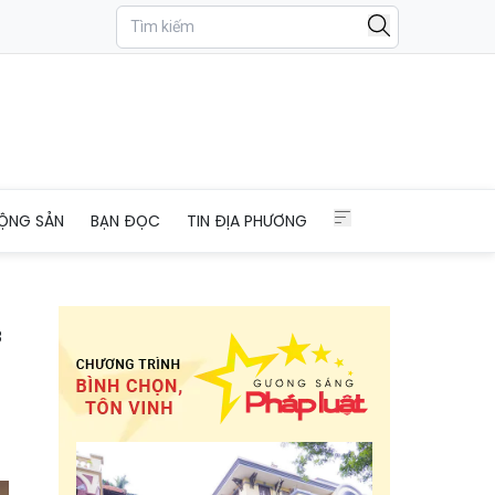
 đảm
ỘNG SẢN
BẠN ĐỌC
TIN ĐỊA PHƯƠNG
3