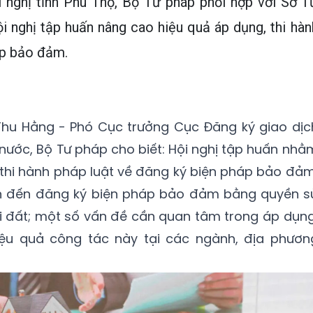
i nghị tỉnh Phú Thọ, Bộ Tư pháp phối hợp với Sở T
i nghị tập huấn nâng cao hiệu quả áp dụng, thi hàn
áp bảo đảm.
 Thu Hằng - Phó Cục trưởng Cục Đăng ký giao dịc
ước, Bộ Tư pháp cho biết: Hội nghị tập huấn nhằ
thi hành pháp luật về đăng ký biện pháp bảo đảm
an đến đăng ký biện pháp bảo đảm bằng quyền s
với đất; một số vấn đề cần quan tâm trong áp dụng
iệu quả công tác này tại các ngành, địa phươn