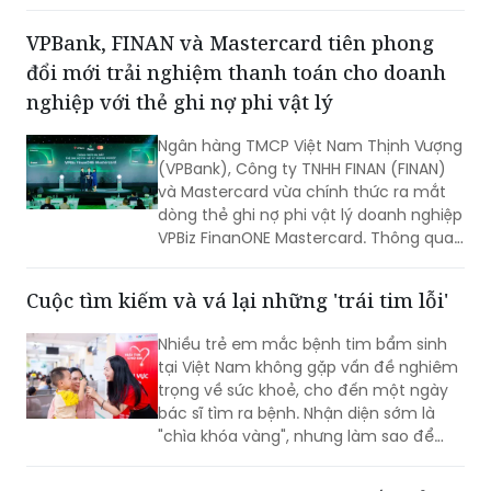
hiệu bởi những nỗ lực bền bỉ trong việc
đảm bảo quyền lợi khách hàng với tôn
VPBank, FINAN và Mastercard tiên phong
chỉ đặt sự tín nhiệm lên hàng đầu suốt
đổi mới trải nghiệm thanh toán cho doanh
một thập kỷ.
nghiệp với thẻ ghi nợ phi vật lý
Ngân hàng TMCP Việt Nam Thịnh Vượng
(VPBank), Công ty TNHH FINAN (FINAN)
và Mastercard vừa chính thức ra mắt
dòng thẻ ghi nợ phi vật lý doanh nghiệp
VPBiz FinanONE Mastercard. Thông qua
giải pháp này, ba đơn vị hướng tới xây
dựng một hệ sinh thái quản trị chi tiêu
Cuộc tìm kiếm và vá lại những 'trái tim lỗi'
hiện đại, nơi doanh nghiệp có thể chủ
động kiểm soát ngân sách, tối ưu dòng
Nhiều trẻ em mắc bệnh tim bẩm sinh
tiền và nâng cao hiệu quả vận hành
tại Việt Nam không gặp vấn đề nghiêm
ngay từ những giao dịch hàng ngày.
trọng về sức khoẻ, cho đến một ngày
bác sĩ tìm ra bệnh. Nhận diện sớm là
"chìa khóa vàng", nhưng làm sao để
chiếc chìa khóa ấy đến tay những gia
đình nghèo ở vùng nông thôn, xa xôi,