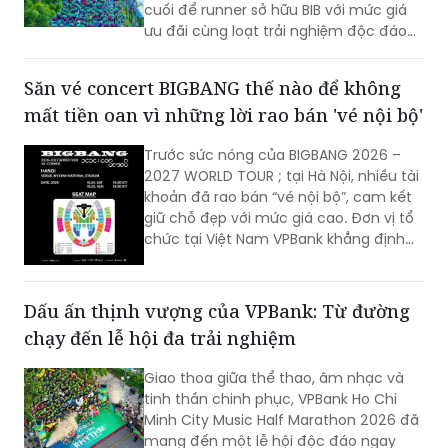
cuối để runner sở hữu BIB với mức giá
ưu đãi cùng loạt trải nghiệm độc đáo
tại lễ hội thể thao, âm nhạc, ẩm thực
và trải nghiệm văn hóa sôi động bậc
Săn vé concert BIGBANG thế nào để không
nhất miền Tây vào tháng 10 tới.
mất tiền oan vì những lời rao bán 'vé nội bộ'
Trước sức nóng của BIGBANG 2026 –
2027 WORLD TOUR
; tại Hà Nội, nhiều tài
khoản đã rao bán “vé nội bộ”, cam kết
giữ chỗ đẹp với mức giá cao. Đơn vị tổ
chức tại Việt Nam VPBank khẳng định
thông tin này không đúng sự thật: toàn
bộ vé của hai đêm diễn đều được phân
phối qua CTicket, không tồn tại nguồn
Dấu ấn thịnh vượng của VPBank: Từ đường
vé nội bộ bán riêng như quảng cáo.
chạy đến lễ hội đa trải nghiệm
Giao thoa giữa thể thao, âm nhạc và
tinh thần chinh phục, VPBank Ho Chi
Minh City Music Half Marathon 2026 đã
mang đến một lễ hội độc đáo ngay