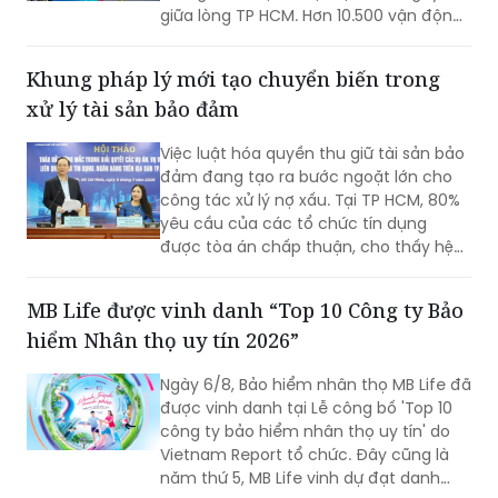
giữa lòng TP HCM. Hơn 10.500 vận động
viên từ 35 quốc gia và vùng lãnh thổ đã
cùng làm nên một mùa giải thăng hoa,
Khung pháp lý mới tạo chuyển biến trong
60 hạng mục giải thưởng được vinh
xử lý tài sản bảo đảm
danh và 100 triệu đồng gửi trao cho Quỹ
Tài năng trẻ Thể thao TP HCM, tiếp nối
Việc luật hóa quyền thu giữ tài sản bảo
hành trình lan tỏa giá trị thịnh vượng
đảm đang tạo ra bước ngoặt lớn cho
bền vững cho cộng đồng.
công tác xử lý nợ xấu. Tại TP HCM, 80%
yêu cầu của các tổ chức tín dụng
được tòa án chấp thuận, cho thấy hệ
thống pháp lý đã thực sự "mở đường"
và bảo vệ quyền lợi của chủ nợ chính
MB Life được vinh danh “Top 10 Công ty Bảo
danh.
hiểm Nhân thọ uy tín 2026”
Ngày 6/8, Bảo hiểm nhân thọ MB Life đã
được vinh danh tại Lễ công bố 'Top 10
công ty bảo hiểm nhân thọ uy tín' do
Vietnam Report tổ chức. Đây cũng là
năm thứ 5, MB Life vinh dự đạt danh