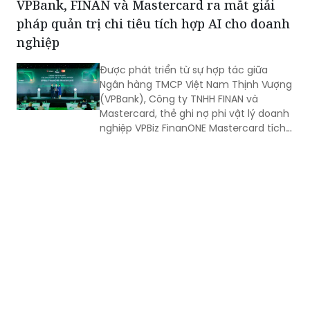
VPBank, FINAN và Mastercard ra mắt giải
nơi điều kiện y tế còn thiếu thốn?
pháp quản trị chi tiêu tích hợp AI cho doanh
nghiệp
Được phát triển từ sự hợp tác giữa
Ngân hàng TMCP Việt Nam Thịnh Vượng
(VPBank), Công ty TNHH FINAN và
Mastercard, thẻ ghi nợ phi vật lý doanh
nghiệp VPBiz FinanONE Mastercard tích
hợp AI không chỉ là một phương thức
thanh toán mà còn là giải pháp giúp
doanh nghiệp rút ngắn quy trình phê
duyệt chi tiêu, trao quyền chủ động
cho nhân viên nhưng vẫn kiểm soát
chặt chẽ ngân sách và dòng tiền theo
thời gian thực.