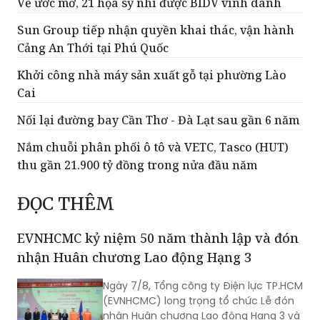
Vẽ ước mơ, 21 họa sỹ nhí được BIDV vinh danh
Sun Group tiếp nhận quyền khai thác, vận hành
Cảng An Thới tại Phú Quốc
Khởi công nhà máy sản xuất gỗ tại phường Lào
Cai
Nối lại đường bay Cần Thơ - Đà Lạt sau gần 6 năm
Nắm chuỗi phân phối ô tô và VETC, Tasco (HUT)
thu gần 21.900 tỷ đồng trong nửa đầu năm
ĐỌC THÊM
EVNHCMC kỷ niệm 50 năm thành lập và đón
nhận Huân chương Lao động Hạng 3
Ngày 7/8, Tổng công ty Điện lực TP.HCM
(EVNHCMC) long trọng tổ chức Lễ đón
nhận Huân chương Lao động Hạng 3 và