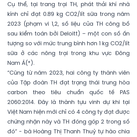
Cụ thể, tại trang trại TH, phát thải khí nhà
kính chỉ đạt 0.89 kg CO2/lít sữa trong năm
2023 (phạm vi 1,2, số liệu của TH công bố
sau kiểm toán bởi Deloitt) – một con số ấn
tượng so với mức trung bình hơn 1 kg CO2/lít
sữa ở các nông trại trong khu vực Đông
Nam Á(*).
“Cũng từ năm 2023, hai công ty thành viên
của Tập đoàn TH đạt trạng thái trung hòa
carbon theo tiêu chuẩn quốc tế PAS
2060:2014. Đây là thành tựu vinh dự khi tại
Việt Nam hiện mới chỉ có 4 công ty đạt được
chứng nhận này và TH đóng góp 2 trong số
đó” - bà Hoàng Thị Thanh Thuỷ tự hào chia