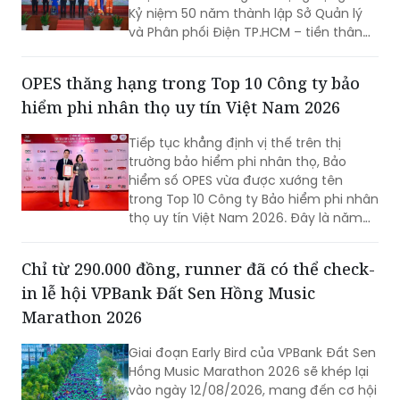
Kỷ niệm 50 năm thành lập Sở Quản lý
và Phân phối Điện TP.HCM – tiền thân
của EVNHCMC (7/8/1976-7/8/2026).
OPES thăng hạng trong Top 10 Công ty bảo
hiểm phi nhân thọ uy tín Việt Nam 2026
Tiếp tục khẳng định vị thế trên thị
trường bảo hiểm phi nhân thọ, Bảo
hiểm số OPES vừa được xướng tên
trong Top 10 Công ty Bảo hiểm phi nhân
thọ uy tín Việt Nam 2026. Đây là năm
thứ hai liên tiếp doanh nghiệp góp mặt
trong bảng xếp hạng uy tín do Vietnam
Chỉ từ 290.000 đồng, runner đã có thể check-
Report phối hợp cùng Báo VietnamNet
in lễ hội VPBank Đất Sen Hồng Music
công bố, đồng thời thăng một bậc lên
vị trí thứ 8.
Marathon 2026
Giai đoạn Early Bird của VPBank Đất Sen
Hồng Music Marathon 2026 sẽ khép lại
vào ngày 12/08/2026, mang đến cơ hội