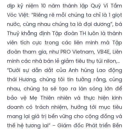
dịp kỷ niệm 10 năm thành lập Quỹ Vì Tầm
Vóc Việt: “Riêng rẽ mỗi chúng ta chỉ là 1 giọt
nước, cùng nhau chúng ta là đại dương”, bà
Thuỷ khẳng định Tập đoàn TH luôn là thành
viên tích cực trong các liên minh mà Tập
đoàn tham gia, như PRO Vietnam, VB4E, Liên
minh các nhà bán lẻ giảm tiêu thụ túi nilon,...
“Dưới sự dẫn dắt của Anh hùng Lao động
thái Hương, chúng tôi tin tưởng rằng, cùng
nhau, chúng ta sẽ tạo ra làn sóng lớn để
bảo vệ Mẹ Thiên nhiên và thực hiện kinh
doanh có trách nhiệm, hướng tới mục tiêu
mang lại giá trị bền vững cho cộng đồng và
thế hệ tương lai” – Giám đốc Phát triển Bền