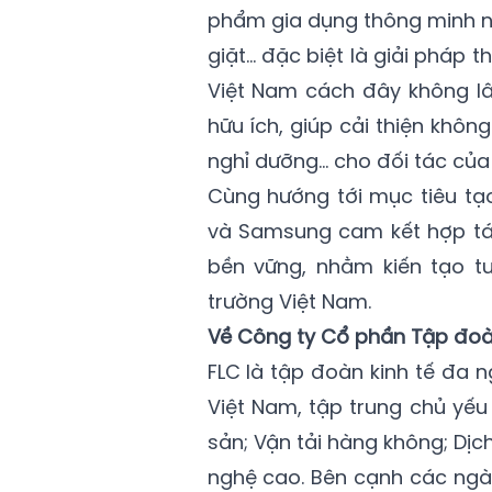
phẩm gia dụng thông minh nh
giặt… đặc biệt là giải pháp
Việt Nam cách đây không lâ
hữu ích, giúp cải thiện khôn
nghỉ dưỡng... cho đối tác củ
Cùng hướng tới mục tiêu tạ
và Samsung cam kết hợp tác 
bền vững, nhằm kiến tạo tư
trường Việt Nam.
Về Công ty Cổ phần Tập đoà
FLC là tập đoàn kinh tế đa
Việt Nam, tập trung chủ yếu
sản; Vận tải hàng không; Dịch
nghệ cao. Bên cạnh các ngàn