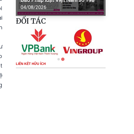
i
04/08/2026
i
ĐỐI TÁC
m
ư
p
t
LIÊN KẾT HỮU ÍCH
ệ
g