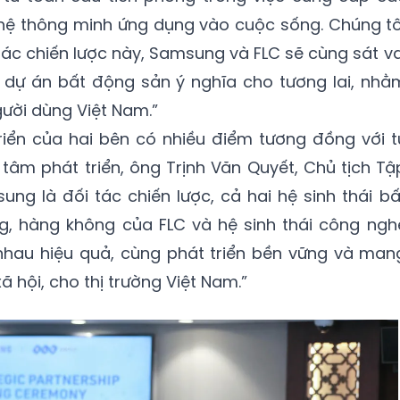
hệ thông minh ứng dụng vào cuộc sống. Chúng tô
 tác chiến lược này, Samsung và FLC sẽ cùng sát va
 dự án bất động sản ý nghĩa cho tương lai, nhằ
ười dùng Việt Nam.”
riển của hai bên có nhiều điểm tương đồng với t
 tâm phát triển, ông Trịnh Văn Quyết, Chủ tịch Tậ
ung là đối tác chiến lược, cả hai hệ sinh thái bấ
ng, hàng không của FLC và hệ sinh thái công ngh
hau hiệu quả, cùng phát triển bền vững và man
ã hội, cho thị trường Việt Nam.”