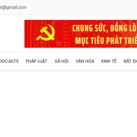
uat@gmail.com
amsung hợp tác chiến lược phát triển toàn diện
ODCASTS
PHÁP LUẬT
XÃ HỘI
VĂN HÓA
KINH TẾ
BẤT Đ