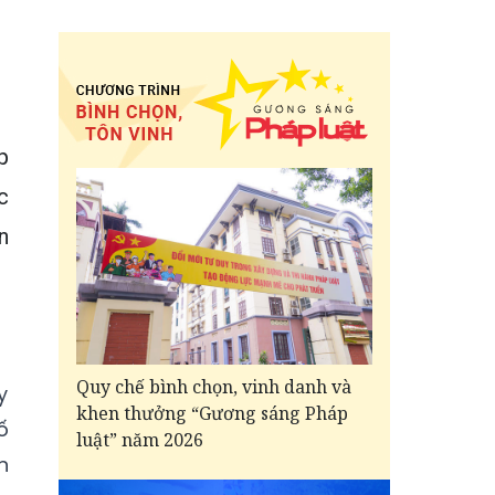
p
c
n
Quy chế bình chọn, vinh danh và
y
khen thưởng “Gương sáng Pháp
ố
luật” năm 2026
n