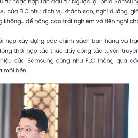
 tư hoặc hợp tác đầu tư. Ngược lại, phía Samsun
vụ của FLC như dịch vụ khách sạn, nghỉ dưỡng, giả
àng không… để nâng cao trải nghiệm và tiện nghi ch
ối hợp xây dựng các chính sách bán hàng và hậ
ồng thời hợp tác thúc đẩy công tác tuyên truyền
 hiệu của Samsung cũng như FLC thông qua cá
a mỗi bên.