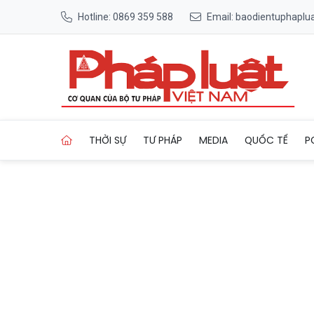
Hotline: 0869 359 588
Email: baodientuphapl
Trang chủ Tập đoàn FLC và S
THỜI SỰ
TƯ PHÁP
MEDIA
QUỐC TẾ
P