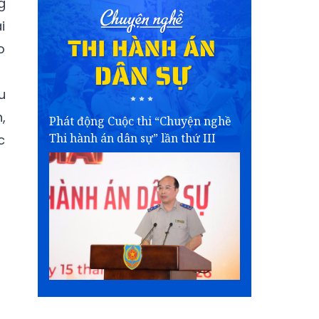
g
i
o
u
,
Phát động Cuộc thi “Chuyện nghề
Thi hành án dân sự” lần thứ III
c