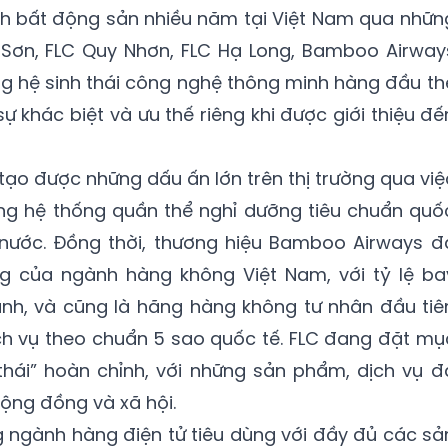
nh bất động sản nhiều năm tại Việt Nam qua nhữn
 Sơn, FLC Quy Nhơn, FLC Hạ Long, Bamboo Airway
g hệ sinh thái công nghệ thông minh hàng đầu th
ự khác biệt và ưu thế riêng khi được giới thiệu đế
ạo được những dấu ấn lớn trên thị trường qua việ
g hệ thống quần thể nghỉ dưỡng tiêu chuẩn quố
ả nước. Đồng thời, thương hiệu Bamboo Airways đ
g của ngành hàng không Việt Nam, với tỷ lệ ba
nh, và cũng là hãng hàng không tư nhân đầu tiê
ch vụ theo chuẩn 5 sao quốc tế. FLC đang đặt mụ
thái” hoàn chỉnh, với những sản phẩm, dịch vụ đ
ộng đồng và xã hội.
 ngành hàng điện tử tiêu dùng với đầy đủ các sả