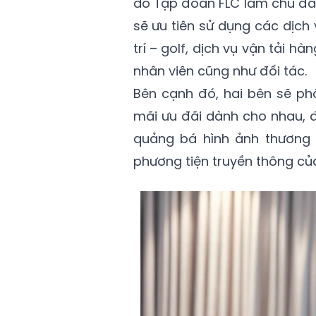
do Tập đoàn FLC làm chủ đầu
sẽ ưu tiên sử dụng các dịch 
trí – golf, dịch vụ vận tải h
nhân viên cũng như đối tác.
Bên cạnh đó, hai bên sẽ ph
mãi ưu đãi dành cho nhau, đ
quảng bá hình ảnh thương
phương tiện truyền thông củ