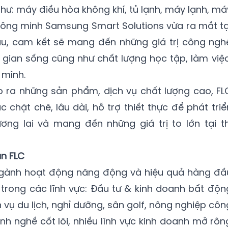
ư: máy điều hòa không khí, tủ lạnh, máy lạnh, má
 thông minh Samsung Smart Solutions vừa ra mắt tạ
u, cam kết sẽ mang đến những giá trị công ngh
g gian sống cũng như chất lượng học tập, làm việc
a mình.
o ra những sản phẩm, dịch vụ chất lượng cao, FL
chặt chẽ, lâu dài, hỗ trợ thiết thực để phát triể
ơng lai và mang đến những giá trị to lớn tại th
n FLC
 ngành hoạt động năng động và hiệu quả hàng đầ
 trong các lĩnh vực: Đầu tư & kinh doanh bất độn
 vụ du lịch, nghỉ dưỡng, sân golf, nông nghiệp côn
h nghề cốt lõi, nhiều lĩnh vực kinh doanh mở rôn