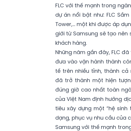
FLC với thế mạnh trong ngà
dự án nổi bật như: FLC Sầm
Tower,… một khi được áp dụn
giới từ Samsung sẽ tạo nên s
khách hàng.
Những năm gần đây, FLC đã t
đưa vào vận hành thành côn
tế trên nhiều tỉnh, thành c
đã trở thành một hiện tượn
đúng giờ cao nhất toàn ngà
của Việt Nam định hướng dị
tiêu xây dựng một “hệ sinh 
dạng, phục vụ nhu cầu của c
Samsung với thế mạnh trong