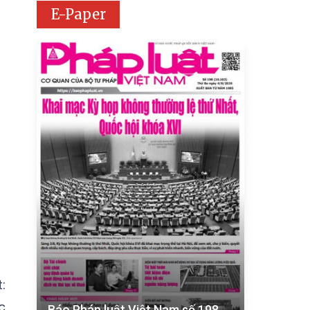
E-Paper
:
c
Báo Pháp luật Việt Nam số 198