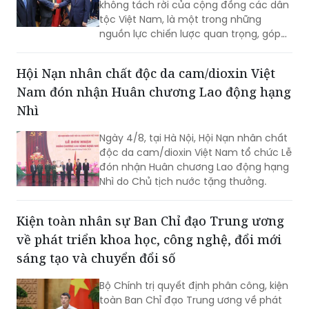
phần nâng cao sức mạnh tổng hợp
quốc gia; là cầu nối giữa Việt Nam với
Hội Nạn nhân chất độc da cam/dioxin Việt
thế giới...
Nam đón nhận Huân chương Lao động hạng
Nhì
Ngày 4/8, tại Hà Nội, Hội Nạn nhân chất
độc da cam/dioxin Việt Nam tổ chức Lễ
đón nhận Huân chương Lao động hạng
Nhì do Chủ tịch nước tặng thưởng.
Kiện toàn nhân sự Ban Chỉ đạo Trung ương
về phát triển khoa học, công nghệ, đổi mới
sáng tạo và chuyển đổi số
Bộ Chính trị quyết định phân công, kiện
toàn Ban Chỉ đạo Trung ương về phát
triển khoa học, công nghệ, đổi mới
sáng tạo và chuyển đổi số gồm 31 đồng
chí, trong đó Thủ tướng Lê Minh Hưng