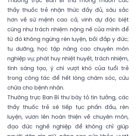
hơn về sứ mệnh cao cả, vinh dự đặc biệt
cũng như trách nhiệm nặng nề của mình để
từ đó không ngừng rèn luyện, bồi đắp y đức;
tu dưỡng, học tập nâng cao chuyên môn
nghiệp vụ; phát huy nhiệt huyết, trách nhiệm,
tính sáng tạo, ý chí vượt khó của tuổi trẻ
trong công tác để hết lòng chăm sóc, cứu
chữa cho bệnh nhân.
Thường trực Ban Bí thư bày tỏ tin tưởng, các
thầy thuốc trẻ sẽ tiếp tục phấn đấu, rèn
luyện, vươn lên hoàn thiện về chuyên môn,
đạo đức nghề nghiệp để không chỉ giúp
người dân gìn giữ, nâng cao sức khỏe, vượt
qua bệnh tật mà còn để lại dấu ấn tốt đẹp