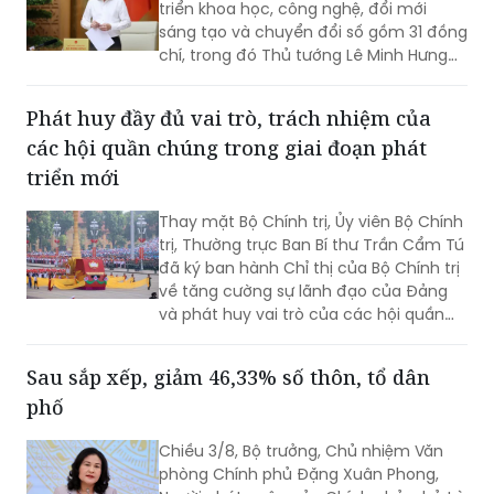
làm Trưởng Ban.
Phát huy đầy đủ vai trò, trách nhiệm của
các hội quần chúng trong giai đoạn phát
triển mới
Thay mặt Bộ Chính trị, Ủy viên Bộ Chính
trị, Thường trực Ban Bí thư Trần Cẩm Tú
đã ký ban hành Chỉ thị của Bộ Chính trị
về tăng cường sự lãnh đạo của Đảng
và phát huy vai trò của các hội quần
chúng trong giai đoạn phát triển mới
(Chỉ thị số 11-CT/TW)
Sau sắp xếp, giảm 46,33% số thôn, tổ dân
phố
Chiều 3/8, Bộ trưởng, Chủ nhiệm Văn
phòng Chính phủ Đặng Xuân Phong,
Người phát ngôn của Chính phủ, chủ trì
họp báo Chính phủ thường kỳ tháng
7/2026. Tại họp báo, Thứ trưởng Bộ Nội