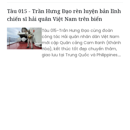
chiến sĩ hải quân Việt Nam trên biển
Tàu 015-Trần Hưng Đạo cùng đoàn
công tác Hải quân nhân dân Việt Nam
mới cập Quân cảng Cam Ranh (Khánh
Hòa), kết thúc tốt đẹp chuyến thăm,
giao lưu tại Trung Quốc và Philippines.
Trong điều kiện hoạt động liên tục trên
biển, tàu đã duy trì nghiêm các chế độ
trực sẵn sàng chiến đấu, trực canh, đi
ca; tổ chức luyện tập các phương án...