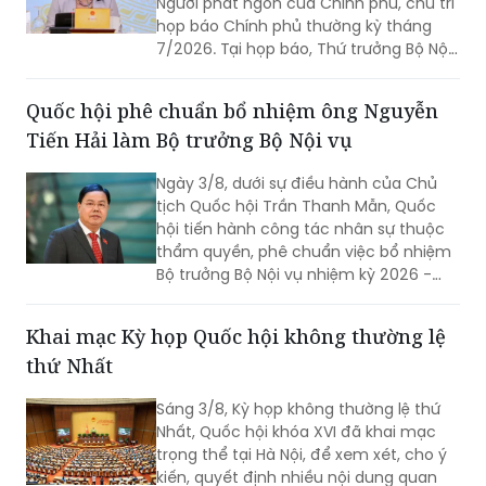
vụ Nguyễn Thị Hà đã thông tin về kết
quả sắp xếp các thôn, tổ dân phố trên
Quốc hội phê chuẩn bổ nhiệm ông Nguyễn
toàn quốc.
Tiến Hải làm Bộ trưởng Bộ Nội vụ
Ngày 3/8, dưới sự điều hành của Chủ
tịch Quốc hội Trần Thanh Mẫn, Quốc
hội tiến hành công tác nhân sự thuộc
thẩm quyền, phê chuẩn việc bổ nhiệm
Bộ trưởng Bộ Nội vụ nhiệm kỳ 2026 -
2031 đối với ông Nguyễn Tiến Hải, Ủy
viên Ban Chấp hành Trung ương Đảng,
Khai mạc Kỳ họp Quốc hội không thường lệ
quyền Bộ trưởng Bộ Nội vụ.
thứ Nhất
Sáng 3/8, Kỳ họp không thường lệ thứ
Nhất, Quốc hội khóa XVI đã khai mạc
trọng thể tại Hà Nội, để xem xét, cho ý
kiến, quyết định nhiều nội dung quan
trọng, cấp bách, đáp ứng yêu cầu thực
tiễn, vì sự phát triển nhanh, bền vững