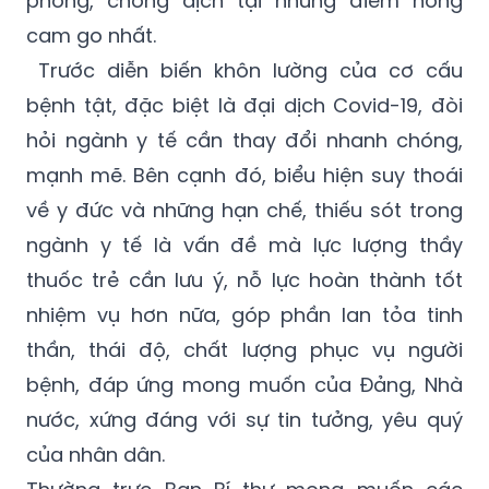
Trước diễn biến khôn lường của cơ cấu
bệnh tật, đặc biệt là đại dịch Covid-19, đòi
hỏi ngành y tế cần thay đổi nhanh chóng,
mạnh mẽ. Bên cạnh đó, biểu hiện suy thoái
về y đức và những hạn chế, thiếu sót trong
ngành y tế là vấn đề mà lực lượng thầy
thuốc trẻ cần lưu ý, nỗ lực hoàn thành tốt
nhiệm vụ hơn nữa, góp phần lan tỏa tinh
thần, thái độ, chất lượng phục vụ người
bệnh, đáp ứng mong muốn của Đảng, Nhà
nước, xứng đáng với sự tin tưởng, yêu quý
của nhân dân.
Thường trực Ban Bí thư mong muốn các
thầy thuốc trẻ nhận thức đầy đủ, sâu sắc