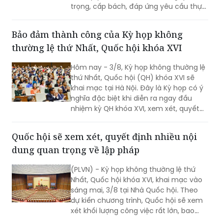
của đất nước.
Bảo đảm thành công của Kỳ họp không
thường lệ thứ Nhất, Quốc hội khóa XVI
Hôm nay - 3/8, Kỳ họp không thường lệ
thứ Nhất, Quốc hội (QH) khóa XVI sẽ
khai mạc tại Hà Nội. Đây là Kỳ họp có ý
nghĩa đặc biệt khi diễn ra ngay đầu
nhiệm kỳ QH khóa XVI, xem xét, quyết
định nhiều nội dung quan trọng về
công tác lập pháp, công tác nhân sự
Quốc hội sẽ xem xét, quyết định nhiều nội
và các vấn đề thuộc thẩm quyền của
dung quan trọng về lập pháp
QH. Việc các cơ quan của QH và Chính
phủ khẩn trương hoàn tất công tác
(PLVN) - Kỳ họp không thường lệ thứ
chuẩn bị cho thấy quyết tâm đưa các
Nhất, Quốc hội khóa XVI, khai mạc vào
chủ trương của Đảng nhanh chóng đi
sáng mai, 3/8 tại Nhà Quốc hội. Theo
vào cuộc sống thông qua những quyết
dự kiến chương trình, Quốc hội sẽ xem
sách kịp thời của QH.
xét khối lượng công việc rất lớn, bao
gồm dự kiến biểu quyết thông qua
nhiều dự án luật quan trọng...
Tàu 015 - Trần Hưng Đạo rèn luyện bản lĩnh