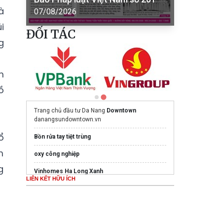
à
07/08/2026
i
ĐỐI TÁC
g
m
ồ
Trang chủ đầu tư Da Nang
Downtown
danangsundowntown.vn
ổ
Bồn rửa tay tiệt trùng
m
oxy công nghiệp
g
Vinhomes Ha Long Xanh
LIÊN KẾT HỮU ÍCH
Bất động sản
Mua nước hoa chính hãng tại
Tprofumo.com