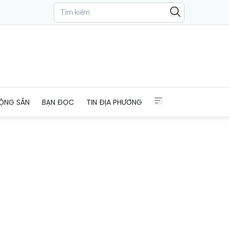
ỘNG SẢN
BẠN ĐỌC
TIN ĐỊA PHƯƠNG