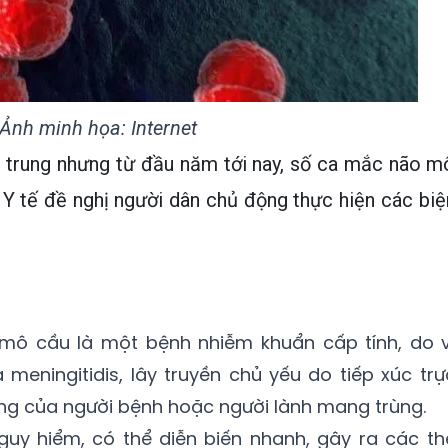
Ảnh minh họa: Internet
p trung nhưng từ đầu năm tới nay, số ca mắc não m
 Y tế đề nghị người dân chủ động thực hiện các biệ
mô cầu là một bệnh nhiễm khuẩn cấp tính, do v
meningitidis, lây truyền chủ yếu do tiếp xúc trự
 họng của người bệnh hoặc người lành mang trùng.
guy hiểm, có thể diễn biến nhanh, gây ra các th