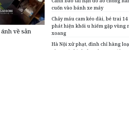
Cảnh báo tai nạn do áo chống nắ
cuốn vào bánh xe máy
Chảy máu cam kéo dài, bé trai 14 
phát hiện khối u hiếm gặp vùng 
 ánh về sản
xoang
Hà Nội xử phạt, đình chỉ hàng loạ
sản xuất, kinh doanh răng giả
iếp trang sử vẻ vang của Bệnh viện Bạch Mai và nề
gười khi rời cõi tạm, sự ra đi không chỉ để lại khoảng trống tro
ột cơ quan, mà còn để lại khoảng lặng trong cả một chuyên n
 Sự từ biệt của Anh hùng Lao động, Thầy thuốc Nhân dân, Giáo 
ột mất mát như vậy.