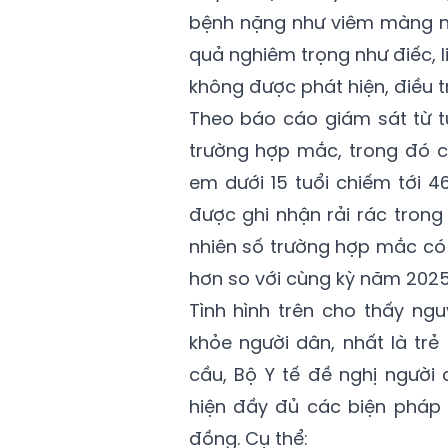
bệnh nặng như viêm màng nã
quả nghiêm trọng như điếc, li
không được phát hiện, điều trị
Theo báo cáo giám sát từ t
trường hợp mắc, trong đó c
em dưới 15 tuổi chiếm tới 
được ghi nhận rải rác trong
nhiên số trường hợp mắc có 
hơn so với cùng kỳ năm 2025
Tình hình trên cho thấy ng
khỏe người dân, nhất là t
cầu, Bộ Y tế đề nghị người
hiện đầy đủ các biện pháp 
đồng. Cụ thể: