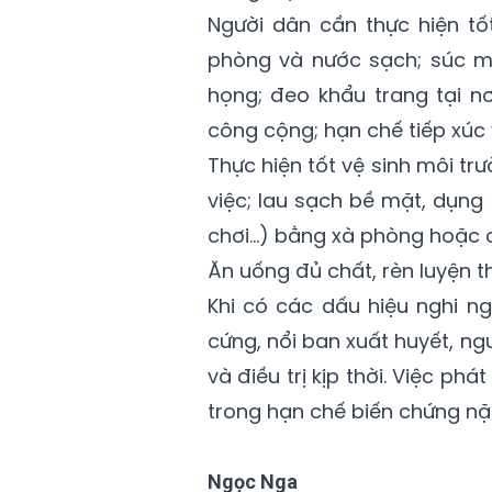
Người dân cần thực hiện tố
phòng và nước sạch; súc m
họng; đeo khẩu trang tại n
công cộng; hạn chế tiếp xúc
Thực hiện tốt vệ sinh môi trư
việc; lau sạch bề mặt, dụng
chơi...) bằng xà phòng hoặc 
Ăn uống đủ chất, rèn luyện 
Khi có các dấu hiệu nghi n
cứng, nổi ban xuất huyết, n
và điều trị kịp thời. Việc phá
trong hạn chế biến chứng nặ
Ngọc Nga