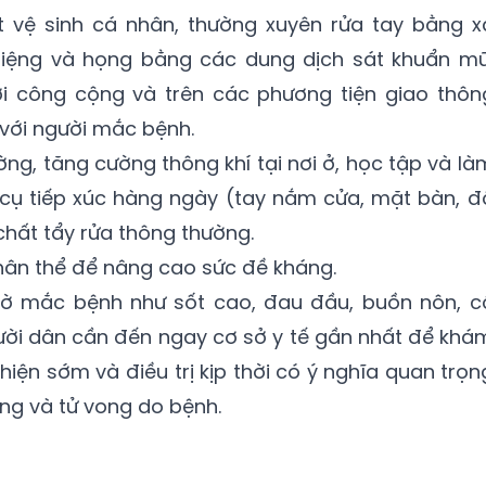
t vệ sinh cá nhân, thường xuyên rửa tay bằng x
iệng và họng bằng các dung dịch sát khuẩn mũ
ơi công cộng và trên các phương tiện giao thôn
 với người mắc bệnh.
ờng, tăng cường thông khí tại nơi ở, học tập và là
 cụ tiếp xúc hàng ngày (tay nắm cửa, mặt bàn, đ
chất tẩy rửa thông thường.
thân thể để nâng cao sức đề kháng.
gờ mắc bệnh như sốt cao, đau đầu, buồn nôn, c
gười dân cần đến ngay cơ sở y tế gần nhất để khá
t hiện sớm và điều trị kịp thời có ý nghĩa quan trọn
ng và tử vong do bệnh.