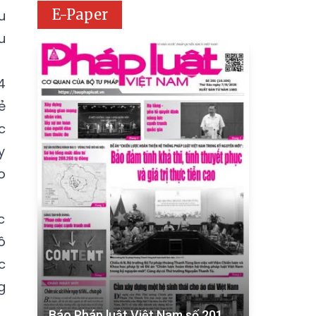
E-Paper
u
u
4
ẻ
c
y
o
c
ô
c
g
Báo Pháp luật Việt Nam số 201