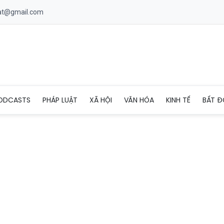
uat@gmail.com
ão mô cầu, Bộ Y tế đề nghị người dân chủ động phòng bệnh
ODCASTS
PHÁP LUẬT
XÃ HỘI
VĂN HÓA
KINH TẾ
BẤT Đ