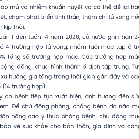
o mủ và nhiễm khuẩn huyết và có thể để lại hậ
ệt, chậm phát triển tinh thần, thậm chí tử vong nế
 kịp thời.
uần 1 đến tuần 14 năm 2026, cả nước ghi nhận 2
ó 4 trường hợp tử vong; nhóm tuổi mắc tập ở tr
46% tổng số trường hợp mắc. Các trường hợp mắ
 cộng đồng, chưa hình thành ổ dịch tập trung. Tu
xu hướng gia tăng trong thời gian gần đây và ca
 (14 trường hợp).
uy cơ bệnh tiếp tục xuất hiện, ảnh hưởng đến sứ
rẻ em. Để chủ động phòng, chống bệnh do não m
 dân nâng cao ý thức phòng bệnh, chủ động thự
bảo vệ sức khỏe cho bản thân, gia đình và cộn