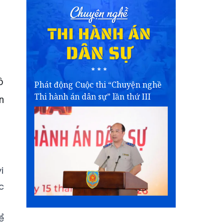
ô
Phát động Cuộc thi “Chuyện nghề
Thi hành án dân sự” lần thứ III
n
i
c
ể