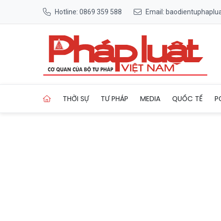
Hotline: 0869 359 588
Email: baodientuphapl
Trang chủ Tăng số ca mắc n
THỜI SỰ
TƯ PHÁP
MEDIA
QUỐC TẾ
P