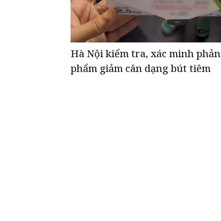
Hà Nội kiểm tra, xác minh phản
phẩm giảm cân dạng bút tiêm
ĐỌC THÊM
Tiếp bước người Thầy lớn - Viết t
học Việt Nam
Có những con n
gia đình hay m
một nền y học.
Văn Đính là m