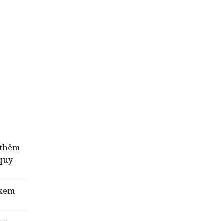
Ghế Massage PoongSan chính hãng
poongsankorea.vn
 thêm
quy
 xem