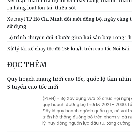
Kết luận thanh tra dự án sân bay Long Thành: Thanh
ra hàng loạt tồn tại, thiếu sót
Xe buýt TP Hồ Chí Minh đổi mới đồng bộ, ngày càng 
sử dụng
Lộ trình chuyển đổi 3 bước giữa hai sân bay Long T
Xử lý tài xế chạy tốc độ 156 km/h trên cao tốc Nội Bài 
ĐỌC THÊM
Quy hoạch mạng lưới cao tốc, quốc lộ tầm nhìn
5 tuyến cao tốc mới
(PLVN) - Bộ Xây dựng vừa tổ chức Hội nghị
quy hoạch đường bộ thời kỳ 2021 - 2030, 
Đây là quy hoạch ngành quốc gia, có vai t
triển hệ thống đường bộ trên phạm vi cả n
lý, huy động nguồn lực đầu tư, tăng cường l
các trung tâm kinh tế, đô thị, cửa khẩu, c