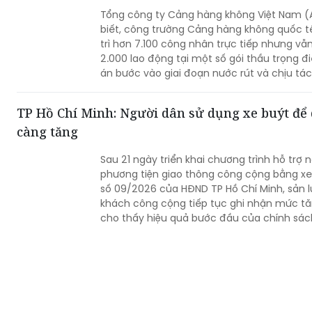
Tổng công ty Cảng hàng không Việt Nam (
biết, công trường Cảng hàng không quốc t
trì hơn 7.100 công nhân trực tiếp nhưng vẫn
2.000 lao động tại một số gói thầu trọng đ
án bước vào giai đoạn nước rút và chịu t
ACV đang yêu cầu các nhà thầu tăng cường
công 3 ca, 4 kíp để bảo đảm vận hành thử 
TP Hồ Chí Minh: Người dân sử dụng xe buýt để
thác thương mại vào cuối năm 2026.
càng tăng
Sau 21 ngày triển khai chương trình hỗ trợ 
phương tiện giao thông công cộng bằng xe
số 09/2026 của HĐND TP Hồ Chí Minh, sản l
khách công cộng tiếp tục ghi nhận mức tăn
cho thấy hiệu quả bước đầu của chính sác
sử dụng xe buýt của người dân.