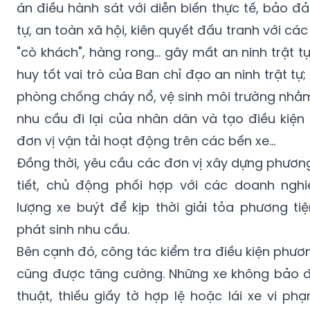
án điều hành sát với diễn biến thực tế, bảo đả
tự, an toàn xã hội, kiên quyết đấu tranh với các
"cò khách", hàng rong… gây mất an ninh trật tự
huy tốt vai trò của Ban chỉ đạo an ninh trật t
phòng chống cháy nổ, vệ sinh môi trường nhằm
nhu cầu đi lại của nhân dân và tạo điều kiện
đơn vị vận tải hoạt động trên các bến xe…
Đồng thời, yêu cầu các đơn vị xây dựng phươn
tiết, chủ động phối hợp với các doanh nghi
lượng xe buýt để kịp thời giải tỏa phương ti
phát sinh nhu cầu.
Bên cạnh đó, công tác kiểm tra điều kiện phương
cũng được tăng cường. Những xe không bảo đ
thuật, thiếu giấy tờ hợp lệ hoặc lái xe vi p