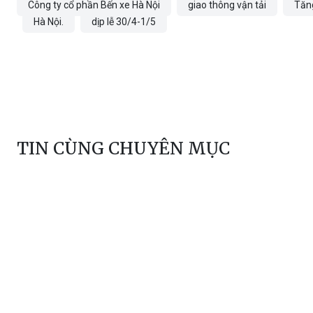
Công ty cổ phần Bến xe Hà Nội
giao thông vận tải
Tăn
Hà Nội.
dịp lễ 30/4-1/5
TIN CÙNG CHUYÊN MỤC