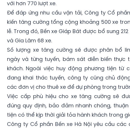
với hơn 770 lượt xe.
Để đáp ứng nhu cầu vận tải, Công ty Cổ phần
kiến tăng cường tổng cộng khoảng 500 xe tron
lễ. Trong đó, Bến xe Giáp Bát được bổ sung 212 
và Gia Lâm 68 xe.
Số lượng xe tăng cường sẽ được phân bổ lin
ngày và từng tuyến, bám sát diễn biến thực 
khách. Ngoài việc huy động phương tiện từ c
đang khai thác tuyến, công ty cũng chủ độn
các đơn vị cho thuê xe để dự phòng trong trườ
Việc cấp phù hiệu cho xe tăng cường sẽ đượ
đúng quy định, bảo đảm nhanh chóng, thuận 
tiện có thể kịp thời giải tỏa hành khách trong g
Công ty Cổ phần Bến xe Hà Nội yêu cầu các 