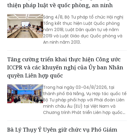
Sáng 4/8, Bộ Tư pháp tổ chức Hội nghị
Tổng kết thực hiện Luật Quốc phòng
năm 2018, Luật Dân quân tự vệ năm
2019 và Luật Giáo dục Quốc phòng và
An ninh năm 2013.
Tăng cường triển khai thực hiện Công ước
ICCPR và các khuyến nghị của Ủy ban Nhân
quyền Liên hợp quốc
Trong hai ngày 03–04/8/2026, tại
thành phố Đà Nẵng, Vụ Hợp tác quốc tế
Bộ Tư pháp phối hợp với Phái đoàn Liên
minh châu Âu (EU) tại Việt Nam và
Chương trình Phát triển Liên hợp quốc
(UNDP) tại Việt Nam tổ chức Hội thảo
về thực hiện các khuyến nghị của Ủy
Bà Lý Thụy Ý Uyên giữ chức vụ Phó Giám
ban Nhân quyền Liên hợp quốc đối với
đốc Sở Tư pháp tỉnh Khánh Hòa
Báo cáo định kỳ lần thứ tư của Việt
Nam về thực hiện Công ước quốc tế về
Ngày 3/8, UBND tỉnh Khánh Hòa tổ chức