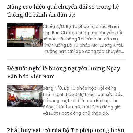
Chiều 4/8, Bộ Tư pháp tổ chức Phiên
họp Ban Chỉ đạo công tác chuyển đổi
số của Hộ thống Thi hành án dân sự.
Thứ trưởng Bộ Tư pháp Mai Lương Khôi,
Trưởng Ban Chỉ đạo công tác chuyển
đổi số của Hệ thống Thi hành án dân sự
(Ban Chỉ đạo).
Đề xuất nghỉ lễ hưởng nguyên lương Ngày
Văn hóa Việt Nam
Sáng 4/8, Bộ Tư pháp họp Hội đồng
thẩm định Hồ sơ dự thảo Luật sửa đổi,
bổ sung một số điều của Bộ Luật lao
động, Luật Lưu trữ, Luật Bình đẳng giới
và Luật Hoạt động chữ thập đỏ.
Phát huy vai trò của Bộ Tư pháp trong hoàn
thiện pháp luật về quốc phòng, an ninh