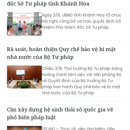
các quyền dân sự và chính trị (ICCPR)
hội nghị công bố và trao quyết định bổ
và Hội nghị tập huấn về thực hiện Công
nhiệm Phó Giám đốc Sở Tư pháp.
ước ICCPR. Đây là chuỗi hoạt động
được triển khai trong khuôn khổ Dự án
“Tăng cường pháp luật và tư pháp tại
Việt Nam giai đoạn II” (EU JULE II), góp
Rà soát, hoàn thiện Quy chế bảo vệ bí mật
phần nâng cao năng lực của các cơ
nhà nước của Bộ Tư pháp
quan, tổ chức trong việc thực hiện các
cam kết quốc tế của Việt Nam về
Chiều 3/8, Thứ trưởng Bộ Tư pháp Đặng
quyền con người.
Hoàng Oanh làm việc với Văn phòng Bộ
về Quyết định của Bộ trưởng Bộ Tư
pháp ban hành Quy chế bảo vệ bí mật
nhà nước của Bộ Tư pháp.
Cần xây dựng hệ sinh thái số quốc gia về
phổ biến pháp luật
(PLVN) - Thực tế, việc tìm kiếm, tiếp
cận và hiểu các văn bản pháp luật hiện
nay vẫn chưa thực sự thuận lợi, còn