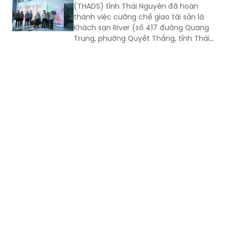
Khách sạn River (số 417 đường Quang
Trung, phường Quyết Thắng, tỉnh Thái
Nguyên) cho người mua trúng đấu giá
theo quy định của pháp luật. Đây là vụ
án kinh doanh, thương mại có giá trị
lớn, việc tổ chức thi hành kéo dài gần 3
năm do phát sinh nhiều khó khăn,
vướng mắc.