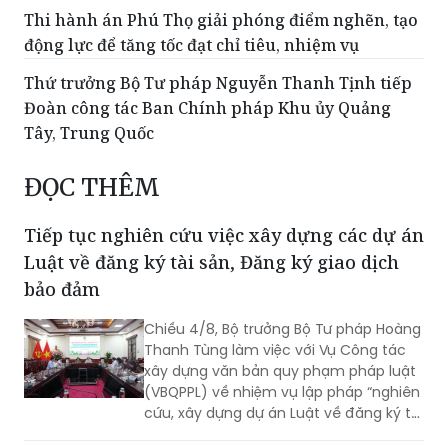
Thứ trưởng Bộ Tư pháp Nguyễn Thanh Tịnh tiếp
Đoàn công tác Ban Chính pháp Khu ủy Quảng
Tây, Trung Quốc
ĐỌC THÊM
Tiếp tục nghiên cứu việc xây dựng các dự án
Luật về đăng ký tài sản, Đăng ký giao dịch
bảo đảm
Chiều 4/8, Bộ trưởng Bộ Tư pháp Hoàng
Thanh Tùng làm việc với Vụ Công tác
xây dựng văn bản quy phạm pháp luật
(VBQPPL) về nhiệm vụ lập pháp “nghiên
cứu, xây dựng dự án Luật về đăng ký tài
sản” và “rà soát, sửa đổi Luật Đăng ký
giao dịch bảo đảm”. Cùng dự có Thứ
Nâng cao hiệu quả chuyển đổi số trong hệ
trưởng Đặng Hoàng Oanh.
thống thi hành án dân sự