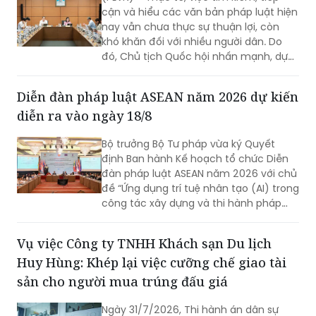
khó khăn đối với nhiều người dân. Do
đó, Chủ tịch Quốc hội nhấn mạnh, dự
thảo Luật Phổ biến, giáo dục pháp luật
(sửa đổi) cần nghiên cứu quy định rõ
Diễn đàn pháp luật ASEAN năm 2026 dự kiến
việc xây dựng hệ sinh thái số quốc gia
diễn ra vào ngày 18/8
về phổ biến, giáo dục pháp luật.
Bộ trưởng Bộ Tư pháp vừa ký Quyết
định Ban hành Kế hoạch tổ chức Diễn
đàn pháp luật ASEAN năm 2026 với chủ
đề “Ứng dụng trí tuệ nhân tạo (AI) trong
công tác xây dựng và thi hành pháp
luật trong kỷ nguyên số”. Diễn đàn dự
kiến sẽ diễn ra vào ngày 18/8 tới.
Vụ việc Công ty TNHH Khách sạn Du lịch
Huy Hùng: Khép lại việc cưỡng chế giao tài
sản cho người mua trúng đấu giá
Ngày 31/7/2026, Thi hành án dân sự
(THADS) tỉnh Thái Nguyên đã hoàn
thành việc cưỡng chế giao tài sản là