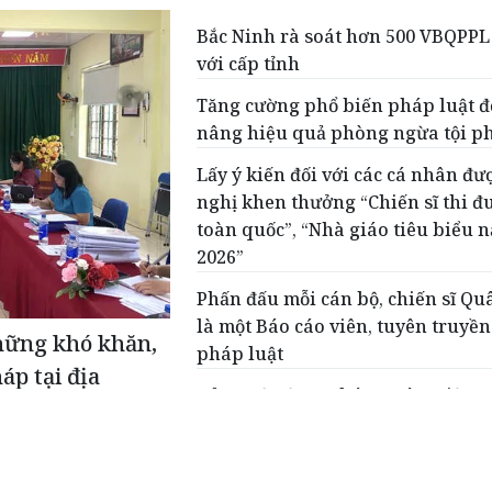
Bắc Ninh rà soát hơn 500 VBQPPL
với cấp tỉnh
Tăng cường phổ biến pháp luật đ
nâng hiệu quả phòng ngừa tội 
Lấy ý kiến đối với các cá nhân đư
nghị khen thưởng “Chiến sĩ thi đ
toàn quốc”, “Nhà giáo tiêu biểu 
2026”
Phấn đấu mỗi cán bộ, chiến sĩ Qu
là một Báo cáo viên, tuyên truyền
hững khó khăn,
pháp luật
áp tại địa
Đảng Bộ Bộ Tư pháp quán triệt, t
khai thực hiện các Nghị quyết, Kế
Hội nghị Trung ương 3 khoá XIV