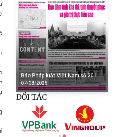
ư
c
ộ
n
a
Báo Pháp luật Việt Nam số 201
n
07/08/2026
ụ
ĐỐI TÁC
g
ỉ