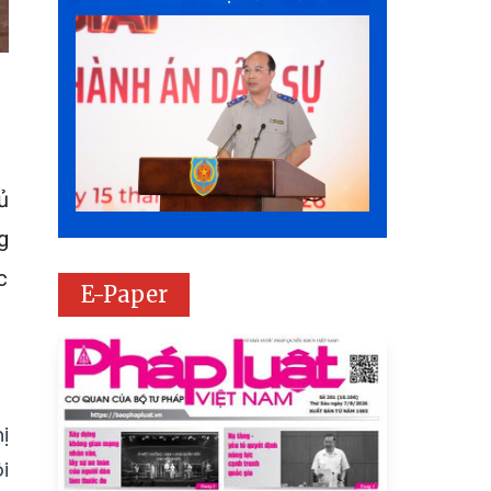
ủ
g
c
E-Paper
ị
i