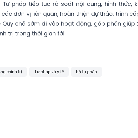
ư pháp tiếp tục rà soát nội dung, hình thức, k
n các đơn vị liên quan, hoàn thiện dự thảo, trình cấ
 Quy chế sớm đi vào hoạt động, góp phần giúp 
h trị trong thời gian tới.
ng chính trị
Tư pháp và y tế
bộ tư pháp