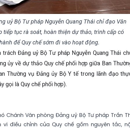
ảng uỷ Bộ Tư pháp Nguyễn Quang Thái chỉ đạo Văn
iếp tục rà soát, hoàn thiện dự thảo, trình cấp có
hành để Quy chế sớm đi vào hoạt động.
n trách Đảng uỷ Bộ Tư pháp Nguyễn Quang Thái ch
ảng ủy về dự thảo Quy chế phối hợp giữa Ban Thườn
an Thường vụ Đảng ủy Bộ Y tế trong lãnh đạo thự
ây gọi là Quy chế phối hợp).
 Phó Chánh Văn phòng Đảng uỷ Bộ Tư pháp Trần Th
vi điều chỉnh của Quy chế gồm nguyên tắc, nộ