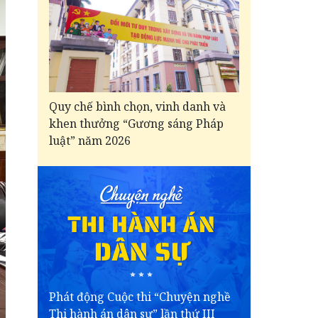
Quy chế bình chọn, vinh danh và
khen thưởng “Gương sáng Pháp
luật” năm 2026
Phát động Cuộc thi “Chuyện nghề
Thi hành án dân sự” lần thứ III