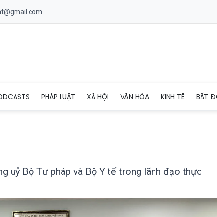
uat@gmail.com
ợp giữa Đảng uỷ Bộ Tư pháp và Bộ Y tế trong lãnh đạo thực hiện 
ODCASTS
PHÁP LUẬT
XÃ HỘI
VĂN HÓA
KINH TẾ
BẤT Đ
g uỷ Bộ Tư pháp và Bộ Y tế trong lãnh đạo thực