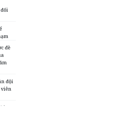
 đối
ể
phạm
ợc đề
ua
năm
ân đội
 viên
riển
t luận