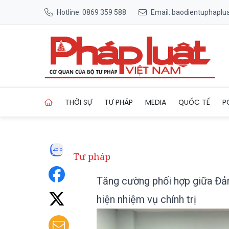
Hotline: 0869 359 588
Email: baodientuphapl
Trang chủ Tăng cường phối h
THỜI SỰ
TƯ PHÁP
MEDIA
QUỐC TẾ
P
Tư pháp
Tăng cường phối hợp giữa Đản
hiện nhiệm vụ chính trị