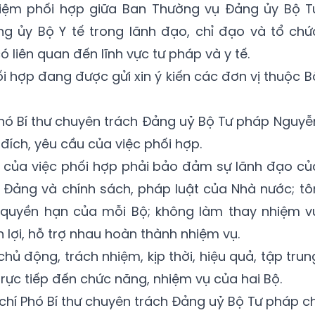
hiệm phối hợp giữa Ban Thường vụ Đảng ủy Bộ T
 ủy Bộ Y tế trong lãnh đạo, chỉ đạo và tổ chứ
ó liên quan đến lĩnh vực tư pháp và y tế.
ối hợp đang được gửi xin ý kiến các đơn vị thuộc B
 Phó Bí thư chuyên trách Đảng uỷ Bộ Tư pháp Nguyễ
ch, yêu cầu của việc phối hợp.
c của việc phối hợp phải bảo đảm sự lãnh đạo củ
 Đảng và chính sách, pháp luật của Nhà nước; tô
 quyền hạn của mỗi Bộ; không làm thay nhiệm v
n lợi, hỗ trợ nhau hoàn thành nhiệm vụ.
chủ động, trách nhiệm, kịp thời, hiệu quả, tập trun
rực tiếp đến chức năng, nhiệm vụ của hai Bộ.
 chí Phó Bí thư chuyên trách Đảng uỷ Bộ Tư pháp ch