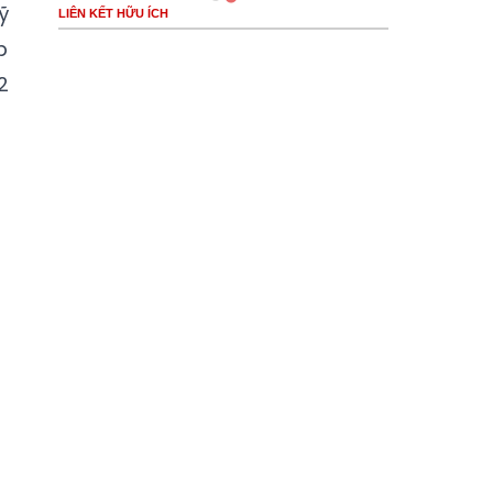
ỹ
LIÊN KẾT HỮU ÍCH
p
2