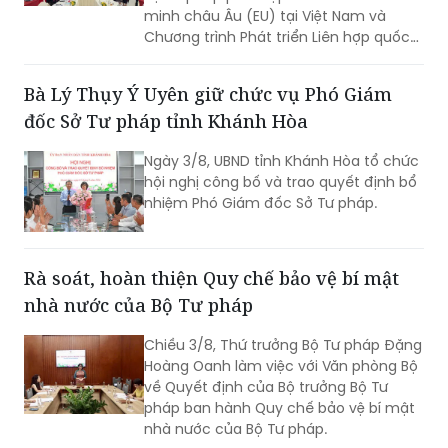
minh châu Âu (EU) tại Việt Nam và
Chương trình Phát triển Liên hợp quốc
(UNDP) tại Việt Nam tổ chức Hội thảo
về thực hiện các khuyến nghị của Ủy
Bà Lý Thụy Ý Uyên giữ chức vụ Phó Giám
ban Nhân quyền Liên hợp quốc đối với
đốc Sở Tư pháp tỉnh Khánh Hòa
Báo cáo định kỳ lần thứ tư của Việt
Nam về thực hiện Công ước quốc tế về
Ngày 3/8, UBND tỉnh Khánh Hòa tổ chức
các quyền dân sự và chính trị (ICCPR)
hội nghị công bố và trao quyết định bổ
và Hội nghị tập huấn về thực hiện Công
nhiệm Phó Giám đốc Sở Tư pháp.
ước ICCPR. Đây là chuỗi hoạt động
được triển khai trong khuôn khổ Dự án
“Tăng cường pháp luật và tư pháp tại
Việt Nam giai đoạn II” (EU JULE II), góp
Rà soát, hoàn thiện Quy chế bảo vệ bí mật
phần nâng cao năng lực của các cơ
nhà nước của Bộ Tư pháp
quan, tổ chức trong việc thực hiện các
cam kết quốc tế của Việt Nam về
Chiều 3/8, Thứ trưởng Bộ Tư pháp Đặng
quyền con người.
Hoàng Oanh làm việc với Văn phòng Bộ
về Quyết định của Bộ trưởng Bộ Tư
pháp ban hành Quy chế bảo vệ bí mật
nhà nước của Bộ Tư pháp.