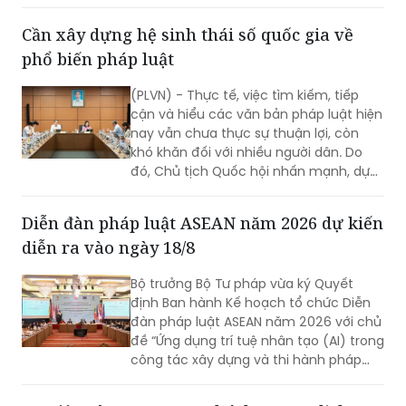
Cần xây dựng hệ sinh thái số quốc gia về
phổ biến pháp luật
(PLVN) - Thực tế, việc tìm kiếm, tiếp
cận và hiểu các văn bản pháp luật hiện
nay vẫn chưa thực sự thuận lợi, còn
khó khăn đối với nhiều người dân. Do
đó, Chủ tịch Quốc hội nhấn mạnh, dự
thảo Luật Phổ biến, giáo dục pháp luật
(sửa đổi) cần nghiên cứu quy định rõ
Diễn đàn pháp luật ASEAN năm 2026 dự kiến
việc xây dựng hệ sinh thái số quốc gia
diễn ra vào ngày 18/8
về phổ biến, giáo dục pháp luật.
Bộ trưởng Bộ Tư pháp vừa ký Quyết
định Ban hành Kế hoạch tổ chức Diễn
đàn pháp luật ASEAN năm 2026 với chủ
đề “Ứng dụng trí tuệ nhân tạo (AI) trong
công tác xây dựng và thi hành pháp
luật trong kỷ nguyên số”. Diễn đàn dự
kiến sẽ diễn ra vào ngày 18/8 tới.