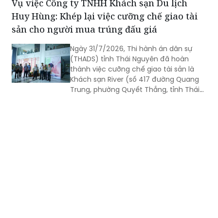
Vụ việc Công ty TNHH Khách sạn Du lịch
Huy Hùng: Khép lại việc cưỡng chế giao tài
sản cho người mua trúng đấu giá
Ngày 31/7/2026, Thi hành án dân sự
(THADS) tỉnh Thái Nguyên đã hoàn
thành việc cưỡng chế giao tài sản là
Khách sạn River (số 417 đường Quang
Trung, phường Quyết Thắng, tỉnh Thái
Nguyên) cho người mua trúng đấu giá
theo quy định của pháp luật. Đây là vụ
án kinh doanh, thương mại có giá trị
lớn, việc tổ chức thi hành kéo dài gần 3
năm do phát sinh nhiều khó khăn,
vướng mắc.