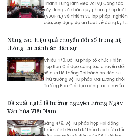
Thanh Tùng làm việc với Vụ Công tác
xây dựng văn bản quy phạm pháp luật
(VBQPPL) về nhiệm vụ lập pháp “nghiên
cứu, xây dựng dự án Luật về đăng ký tài
sản” và “rà soát, sửa đổi Luật Đăng ký
giao dịch bảo đảm”. Cùng dự có Thứ
Nâng cao hiệu quả chuyển đổi số trong hệ
trưởng Đặng Hoàng Oanh.
thống thi hành án dân sự
Chiều 4/8, Bộ Tư pháp tổ chức Phiên
họp Ban Chỉ đạo công tác chuyển đổi
số của Hộ thống Thi hành án dân sự.
Thứ trưởng Bộ Tư pháp Mai Lương Khôi,
Trưởng Ban Chỉ đạo công tác chuyển
đổi số của Hệ thống Thi hành án dân sự
(Ban Chỉ đạo).
Đề xuất nghỉ lễ hưởng nguyên lương Ngày
Văn hóa Việt Nam
Sáng 4/8, Bộ Tư pháp họp Hội đồng
thẩm định Hồ sơ dự thảo Luật sửa đổi,
bổ sung một số điều của Bộ Luật lao