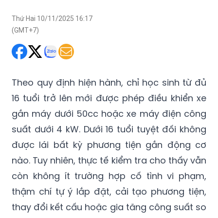
Thứ Hai 10/11/2025 16:17
(GMT+7)
Theo quy định hiện hành, chỉ học sinh từ đủ
16 tuổi trở lên mới được ph
é
p điều khiển xe
gắn máy dưới 50cc hoặc xe máy điện công
suất dưới 4 kW. Dưới 16 tuổi tuyệt đối không
được lái bất kỳ phương tiện gắn động cơ
nào. Tuy nhiê
n, th
ực tế kiểm tra cho thấy vẫn
còn không ít trường hợp cố tình vi phạ
m,
th
ậm chí tự ý lắp đặ
t, c
ải tạo phương tiện,
thay đổi kết cấ
u ho
ặc gia tăng công suấ
t so