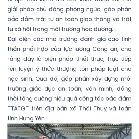
giải pháp chủ động phòng ngừa, góp phần
bảo đảm trật tự an toàn giao thông và trật
tự xã hội trong môi trường học đường.
Đạ
i di
ện các nhà trường đánh gi
á
cao tinh
thần phối hợp của lực lượng Công an, cho
rằng đâ
y l
à biện phá
p thi
ế
t th
ực, trực tiếp
r
è
n luyện ý
th
ức thượng tôn pháp luật cho
học sinh. Qua đó, góp phần xây dựng môi
trường giá
o d
ục an toàn, văn minh, đồng
thời tăng cường hiệ
u qu
ả công tác bảo đảm
TTATGT trên địa bàn xã
Th
á
i Thu
ỵ và toàn
tỉnh Hưng Yên.