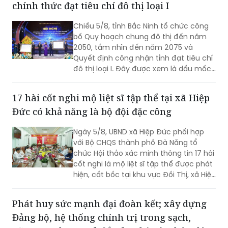
chính thức đạt tiêu chí đô thị loại I
Chiều 5/8, tỉnh Bắc Ninh tổ chức công
bố Quy hoạch chung đô thị đến năm
2050, tầm nhìn đến năm 2075 và
Quyết định công nhận tỉnh đạt tiêu chí
đô thị loại I. Đây được xem là dấu mốc
có ý nghĩa đặc biệt, tạo nền tảng quan
trọng để Bắc Ninh hiện thực hóa mục
17 hài cốt nghi mộ liệt sĩ tập thể tại xã Hiệp
tiêu trở thành thành phố trực thuộc
Đức có khả năng là bộ đội đặc công
Trung ương trước năm 2030, hướng tới
một đô thị xanh, thông minh, hiện đại
Ngày 5/8, UBND xã Hiệp Đức phối hợp
và là cực tăng trưởng mới của khu vực
với Bộ CHQS thành phố Đà Nẵng tổ
phía Bắc.
chức Hội thảo xác minh thông tin 17 hài
cốt nghi là mộ liệt sĩ tập thể được phát
hiện, cất bốc tại khu vực Đồi Thị, xã Hiệp
Đức.
Phát huy sức mạnh đại đoàn kết; xây dựng
Đảng bộ, hệ thống chính trị trong sạch,