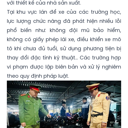
v
ới thiết kế của nhà sản xuất.
Tại khu vực lán để xe của các trường học,
lực lượng chức năng đã phá
t hi
ện nhiều lỗi
phổ biến như: không đội mũ bả
o hi
ểm,
không có giấy ph
é
p lái xe, điều khiển xe mô
tô khi chưa đủ tuổi, sử dụng phương tiện bị
thay đổi đặc tính kỹ thuật… Các trường hợp
vi phạm được lập biên bản và xử lý nghiêm
theo quy định pháp luật.