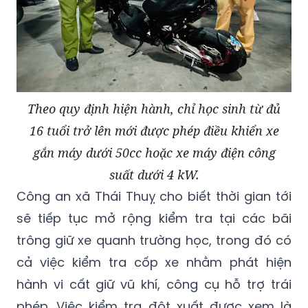
Theo quy định hiện hành, chỉ học sinh từ đủ
16 tuổi trở lên mới được phép điều khiển xe
gắn máy dưới 50cc hoặc xe máy điện công
suất dưới 4 kW.
Công an xã
Th
á
i Thu
ỵ cho biế
t th
ời gian tới
sẽ tiếp tục mở rộng kiểm tra tạ
i c
ác b
ã
i
trông giữ xe quanh trường học, trong đó có
cả việc kiểm tra cốp xe nhằm phá
t hi
ện
hành vi cất giữ vũ khí, công cụ hỗ trợ trái
ph
é
p. Việc kiểm tra đột xuất được xem là