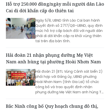
Hỗ trợ 250.000 đồng/ngày mỗi người dân Lào
Cai di dời khẩn cấp do thiên tai
Ngày 5/8, UBND tỉnh Lào Cai ban hành
Quyết định số 2717/QĐ-UBND, quy định
mức hỗ trợ cấp bách đối với người dân
phải di dời khẩn cấp ra khỏi vùng thiên
tai trên địa bàn tỉnh.
Hải đoàn 21 nhận phụng dưỡng Mẹ Việt
Nam anh hùng tại phường Hoài Nhơn Nam
Hải đoàn 21 (BTL Vùng Cảnh sát biển 2)
phối hợp với Đảng ủy, UBND phường
Hoài Nhơn Nam (tỉnh Gia Lai) tổ chức
công bố và trao quyết định nhận
phụng dưỡng Mẹ Việt Nam anh hùng Từ
Thị Nghiệm (SN 1933, trú tại khu phố
Giao Hội, phường Hoài Nhơn Nam, tỉnh
Bắc Ninh công bố Quy hoạch chung đô thị,
Gia Lai)