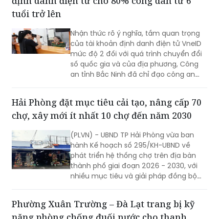
định danh điện tử cho 80% công dân từ 6
tuổi trở lên
Nhận thức rõ ý nghĩa, tầm quan trọng
của tài khoản định danh điện tử VneID
mức độ 2 đối với quá trình chuyển đổi
số quốc gia và của địa phương, Công
an tỉnh Bắc Ninh đã chỉ đạo công an
cấp xã triển khai đồng bộ nhiều giải
pháp nhằm đẩy mạnh công tác thu
Hải Phòng đặt mục tiêu cải tạo, nâng cấp 70
nhận, kích hoạt tài khoản định danh
chợ, xây mới ít nhất 10 chợ đến năm 2030
điện tử cho người dân.
(PLVN) - UBND TP Hải Phòng vừa ban
hành Kế hoạch số 295/KH-UBND về
phát triển hệ thống chợ trên địa bàn
thành phố giai đoạn 2026 - 2030, với
nhiều mục tiêu và giải pháp đồng bộ
nhằm nâng cấp hạ tầng thương mại,
từng bước hiện đại hóa hoạt động kinh
Phường Xuân Trường – Đà Lạt trang bị kỹ
doanh, đáp ứng yêu cầu phát triển đô
năng phòng chống đuối nước cho thanh
thị và xây dựng nông thôn mới.