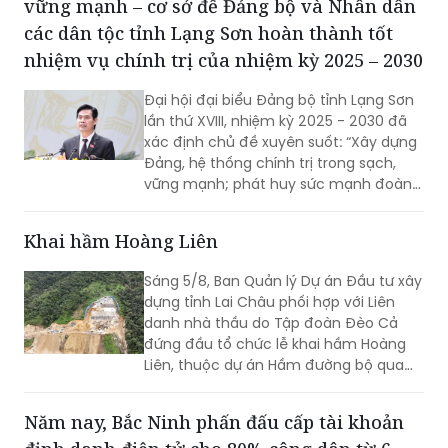
vững mạnh – cơ sở để Đảng bộ và Nhân dân
các dân tộc tỉnh Lạng Sơn hoàn thành tốt
nhiệm vụ chính trị của nhiệm kỳ 2025 – 2030
Đại hội đại biểu Đảng bộ tỉnh Lạng Sơn
lần thứ XVIII, nhiệm kỳ 2025 - 2030 đã
xác định chủ đề xuyên suốt: “Xây dựng
Đảng, hệ thống chính trị trong sạch,
vững mạnh; phát huy sức mạnh đoàn
kết; huy động mọi nguồn lực, hiện thực
hóa khát vọng phát triển; xây dựng
Khai hầm Hoàng Liên
Lạng Sơn trở thành một cực tăng
trưởng của vùng Trung du và miền núi
Sáng 5/8, Ban Quản lý Dự án Đầu tư xây
Bắc Bộ”. Đây không chỉ là việc tổng kết
dựng tỉnh Lai Châu phối hợp với Liên
thực tiễn một cách toàn diện từ nhiệm
danh nhà thầu do Tập đoàn Đèo Cả
kỳ 2020 - 2025, mà còn thể hiện rõ
đứng đầu tổ chức lễ khai hầm Hoàng
tầm nhìn, bản lĩnh và quyết tâm chính
Liên, thuộc dự án Hầm đường bộ qua
trị của Đảng bộ tỉnh trong giai đoạn
đèo Hoàng Liên, kết nối tỉnh Lào Cai với
phát triển mới.
tỉnh Lai Châu.
Năm nay, Bắc Ninh phấn đấu cấp tài khoản