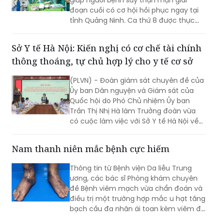
đoạn cuối có cơ hội hồi phục ngay tại
tỉnh Quảng Ninh. Ca thứ 8 được thực
hiện với sự hỗ trợ của Bệnh viện Việt
Đức.
Sở Y tế Hà Nội: Kiến nghị có cơ chế tài chính
thông thoáng, tự chủ hợp lý cho y tế cơ sở
(PLVN) - Đoàn giám sát chuyên đề của
Ủy ban Dân nguyện và Giám sát của
Quốc hội do Phó Chủ nhiệm Ủy ban
Trần Thị Nhị Hà làm Trưởng đoàn vừa
có cuộc làm việc với Sở Y tế Hà Nội về
việc “giải quyết kiến nghị của cử tri về
bảo đảm nhân lực y tế nhằm nâng cao
Nam thanh niên mắc bệnh cực hiếm
chất lượng hoạt động của trạm y tế
(TYT) trong bối cảnh tổ chức chính
Thông tin từ Bệnh viện Da liễu Trung
quyền địa phương 2 cấp (CQĐP2C)”.
ương, các bác sĩ Phòng khám chuyên
đề Bệnh viêm mạch vừa chẩn đoán và
điều trị một trường hợp mắc u hạt tăng
bạch cầu đa nhân ái toan kèm viêm đa