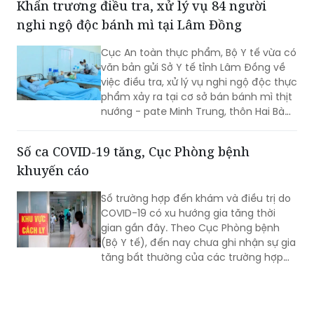
Khẩn trương điều tra, xử lý vụ 84 người
nghi ngộ độc bánh mì tại Lâm Đồng
Cục An toàn thực phẩm, Bộ Y tế vừa có
văn bản gửi Sở Y tế tỉnh Lâm Đồng về
việc điều tra, xử lý vụ nghi ngộ độc thực
phẩm xảy ra tại cơ sở bán bánh mì thịt
nướng - pate Minh Trung, thôn Hai Bà
Trưng, xã Nam Ban Lâm Hà.
Số ca COVID-19 tăng, Cục Phòng bệnh
khuyến cáo
Số trường hợp đến khám và điều trị do
COVID-19 có xu hướng gia tăng thời
gian gần đây. Theo Cục Phòng bệnh
(Bộ Y tế), đến nay chưa ghi nhận sự gia
tăng bất thường của các trường hợp
nặng hoặc tử vong do COVID-19. Tuy
nhiên, mọi người, đặc biệt 6 nhóm
người có nguy cơ cao vẫn phải chủ