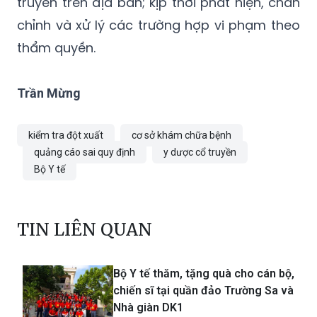
truyền trên địa bàn; kịp thời phát hiện, chấn
chỉnh và xử lý các trường hợp vi phạm theo
thẩm quyền.
Trần Mừng
kiểm tra đột xuất
cơ sở khám chữa bệnh
quảng cáo sai quy định
y dược cổ truyền
Bộ Y tế
TIN LIÊN QUAN
Bộ Y tế thăm, tặng quà cho cán bộ,
chiến sĩ tại quần đảo Trường Sa và
Nhà giàn DK1