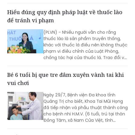
mạch (Eosinophilic Granulomatosis
with Polyangiitis - EGPA) – một bệnh lý
Hiểu đúng quy định pháp luật về thuốc lào
viêm mạch máu kích thước nhỏ và
để tránh vi phạm
trung bình rất hiếm gặp, đặc biệt ở
người châu Á.
(PLVN) - Nhiều người vẫn cho rằng
thuốc lào là sản phẩm truyền thống,
khác với thuốc lá điếu nên không thuộc
phạm vi điều chỉnh của Luật Phòng,
chống tác hại của thuốc lá. Trao đổi với
phóng viên Báo Pháp luật Việt Nam, Ths.
Nguyễn Thị Thu Hương - chuyên gia về
Bé 6 tuổi bị que tre đâm xuyên vành tai khi
phòng, chống tác hại của thuốc lá
vui chơi
khẳng định đây là cách hiểu không
đúng. Thuốc lào là một dạng thuốc lá
Ngày 29/7, Bệnh viện Đa khoa tỉnh
theo quy định của pháp luật, vì vậy mọi
Quảng Trị cho biết, Khoa Tai Mũi Họng
quy định về địa điểm cấm hút, xử phạt
đã tiếp nhận và phẫu thuật thành công
vi phạm và trách nhiệm của người
cho bệnh nhi H.M.V. (6 tuổi, trú tại thôn
quản lý đều được áp dụng tương tự
Đồng Tâm, xã Nam Cửa Việt, tỉnh
như đối với thuốc lá điếu.
Quảng Trị) bị que tre đâm xuyên vành
tai trái.