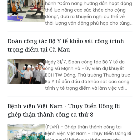
hành “Cẩm nang hướng dẫn hoạt động
thể lực nâng cao sức khỏe cho cộng
đồng”, đưa ra khuyến nghị cụ thể về
thời lượng vận động phù hợp cho từng
nhóm tuổi, từ trẻ em dưới 1 tuổi đến
người cao tuổi nhằm nâng cao sức
Đoàn công tác Bộ Y tế khảo sát công trình
khỏe và phòng ngừa bệnh tật.
trọng điểm tại Cà Mau
Ngày 31/7, Đoàn công tác Bộ Y tế do
ông Vũ Mạnh Hà - Ủy viên dự khuyết
BCH TW Đảng, Thứ trưởng Thường trực
Bộ Y tế dẫn đầu đã khảo sát các công
trình y tế trọng điểm và làm việc với
lãnh đạo tỉnh Cà Mau nhằm đánh giá
hiện trạng, tháo gỡ khó khăn, định
Bệnh viện Việt Nam - Thụy Điển Uông Bí
hướng phát triển hệ thống y tế địa
ghép thận thành công ca thứ 8
phương theo hướng hiện đại, đồng bộ,
đáp ứng yêu cầu chăm sóc sức khỏe
(PLVN) - Ghép thận thành công tại
nhân dân trong giai đoạn mới.
Bệnh viện Việt Nam - Thụy Điển Uông Bí
giúp người bệnh suy thận mạn giai