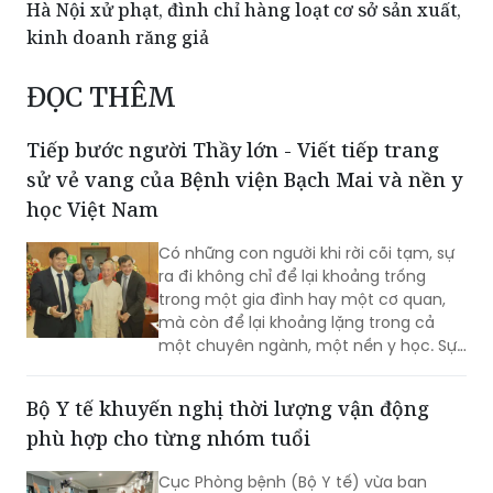
Hà Nội xử phạt, đình chỉ hàng loạt cơ sở sản xuất,
kinh doanh răng giả
ĐỌC THÊM
Tiếp bước người Thầy lớn - Viết tiếp trang
sử vẻ vang của Bệnh viện Bạch Mai và nền y
học Việt Nam
Có những con người khi rời cõi tạm, sự
ra đi không chỉ để lại khoảng trống
trong một gia đình hay một cơ quan,
mà còn để lại khoảng lặng trong cả
một chuyên ngành, một nền y học. Sự
từ biệt của Anh hùng Lao động, Thầy
thuốc Nhân dân, Giáo sư Vũ Văn Đính là
Bộ Y tế khuyến nghị thời lượng vận động
một mất mát như vậy.
phù hợp cho từng nhóm tuổi
Cục Phòng bệnh (Bộ Y tế) vừa ban