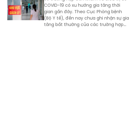
COVID-19 có xu hướng gia tăng thời
gian gần đây. Theo Cục Phòng bệnh
(Bộ Y tế), đến nay chưa ghi nhận sự gia
tăng bất thường của các trường hợp
nặng hoặc tử vong do COVID-19. Tuy
nhiên, mọi người, đặc biệt 6 nhóm
người có nguy cơ cao vẫn phải chủ
động phòng bệnh...