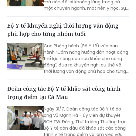
mà còn để lại khoảng lặng trong cả
một chuyên ngành, một nền y học. Sự
từ biệt của Anh hùng Lao động, Thầy
thuốc Nhân dân, Giáo sư Vũ Văn Đính là
Bộ Y tế khuyến nghị thời lượng vận động
một mất mát như vậy.
phù hợp cho từng nhóm tuổi
Cục Phòng bệnh (Bộ Y tế) vừa ban
hành “Cẩm nang hướng dẫn hoạt động
thể lực nâng cao sức khỏe cho cộng
đồng”, đưa ra khuyến nghị cụ thể về
thời lượng vận động phù hợp cho từng
nhóm tuổi, từ trẻ em dưới 1 tuổi đến
người cao tuổi nhằm nâng cao sức
Đoàn công tác Bộ Y tế khảo sát công trình
khỏe và phòng ngừa bệnh tật.
trọng điểm tại Cà Mau
Ngày 31/7, Đoàn công tác Bộ Y tế do
ông Vũ Mạnh Hà - Ủy viên dự khuyết
BCH TW Đảng, Thứ trưởng Thường trực
Bộ Y tế dẫn đầu đã khảo sát các công
trình y tế trọng điểm và làm việc với