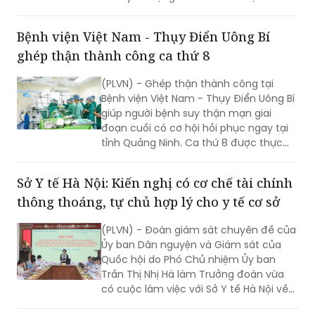
lãnh đạo tỉnh Cà Mau nhằm đánh giá
hiện trạng, tháo gỡ khó khăn, định
Bệnh viện Việt Nam - Thụy Điển Uông Bí
hướng phát triển hệ thống y tế địa
ghép thận thành công ca thứ 8
phương theo hướng hiện đại, đồng bộ,
đáp ứng yêu cầu chăm sóc sức khỏe
(PLVN) - Ghép thận thành công tại
nhân dân trong giai đoạn mới.
Bệnh viện Việt Nam - Thụy Điển Uông Bí
giúp người bệnh suy thận mạn giai
đoạn cuối có cơ hội hồi phục ngay tại
tỉnh Quảng Ninh. Ca thứ 8 được thực
hiện với sự hỗ trợ của Bệnh viện Việt
Đức.
Sở Y tế Hà Nội: Kiến nghị có cơ chế tài chính
thông thoáng, tự chủ hợp lý cho y tế cơ sở
(PLVN) - Đoàn giám sát chuyên đề của
Ủy ban Dân nguyện và Giám sát của
Quốc hội do Phó Chủ nhiệm Ủy ban
Trần Thị Nhị Hà làm Trưởng đoàn vừa
có cuộc làm việc với Sở Y tế Hà Nội về
việc “giải quyết kiến nghị của cử tri về