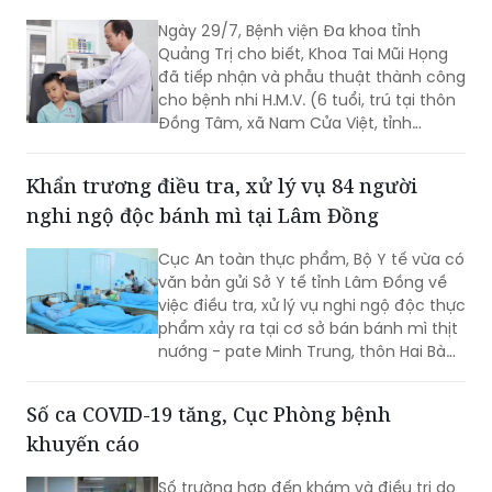
đúng. Thuốc lào là một dạng thuốc lá
Ngày 29/7, Bệnh viện Đa khoa tỉnh
theo quy định của pháp luật, vì vậy mọi
Quảng Trị cho biết, Khoa Tai Mũi Họng
quy định về địa điểm cấm hút, xử phạt
đã tiếp nhận và phẫu thuật thành công
vi phạm và trách nhiệm của người
cho bệnh nhi H.M.V. (6 tuổi, trú tại thôn
quản lý đều được áp dụng tương tự
Đồng Tâm, xã Nam Cửa Việt, tỉnh
như đối với thuốc lá điếu.
Quảng Trị) bị que tre đâm xuyên vành
tai trái.
Khẩn trương điều tra, xử lý vụ 84 người
nghi ngộ độc bánh mì tại Lâm Đồng
Cục An toàn thực phẩm, Bộ Y tế vừa có
văn bản gửi Sở Y tế tỉnh Lâm Đồng về
việc điều tra, xử lý vụ nghi ngộ độc thực
phẩm xảy ra tại cơ sở bán bánh mì thịt
nướng - pate Minh Trung, thôn Hai Bà
Trưng, xã Nam Ban Lâm Hà.
Số ca COVID-19 tăng, Cục Phòng bệnh
khuyến cáo
Số trường hợp đến khám và điều trị do