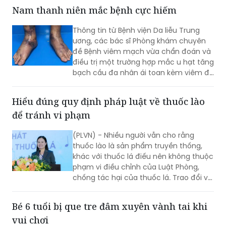
bảo đảm nhân lực y tế nhằm nâng cao
Nam thanh niên mắc bệnh cực hiếm
chất lượng hoạt động của trạm y tế
(TYT) trong bối cảnh tổ chức chính
Thông tin từ Bệnh viện Da liễu Trung
quyền địa phương 2 cấp (CQĐP2C)”.
ương, các bác sĩ Phòng khám chuyên
đề Bệnh viêm mạch vừa chẩn đoán và
điều trị một trường hợp mắc u hạt tăng
bạch cầu đa nhân ái toan kèm viêm đa
mạch (Eosinophilic Granulomatosis
with Polyangiitis - EGPA) – một bệnh lý
Hiểu đúng quy định pháp luật về thuốc lào
viêm mạch máu kích thước nhỏ và
để tránh vi phạm
trung bình rất hiếm gặp, đặc biệt ở
người châu Á.
(PLVN) - Nhiều người vẫn cho rằng
thuốc lào là sản phẩm truyền thống,
khác với thuốc lá điếu nên không thuộc
phạm vi điều chỉnh của Luật Phòng,
chống tác hại của thuốc lá. Trao đổi với
phóng viên Báo Pháp luật Việt Nam, Ths.
Nguyễn Thị Thu Hương - chuyên gia về
Bé 6 tuổi bị que tre đâm xuyên vành tai khi
phòng, chống tác hại của thuốc lá
vui chơi
khẳng định đây là cách hiểu không