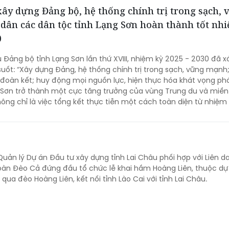
xây dựng Đảng bộ, hệ thống chính trị trong sạch, 
dân các dân tộc tỉnh Lạng Sơn hoàn thành tốt nh
0
u Đảng bộ tỉnh Lạng Sơn lần thứ XVIII, nhiệm kỳ 2025 - 2030 đã x
uốt: “Xây dựng Đảng, hệ thống chính trị trong sạch, vững mạnh
oàn kết; huy động mọi nguồn lực, hiện thực hóa khát vọng phát
Sơn trở thành một cực tăng trưởng của vùng Trung du và miền
hông chỉ là việc tổng kết thực tiễn một cách toàn diện từ nhiệm
à còn thể hiện rõ tầm nhìn, bản lĩnh và quyết tâm chính trị củ
iai đoạn phát triển mới.
Quản lý Dự án Đầu tư xây dựng tỉnh Lai Châu phối hợp với Liên 
oàn Đèo Cả đứng đầu tổ chức lễ khai hầm Hoàng Liên, thuộc dự
ua đèo Hoàng Liên, kết nối tỉnh Lào Cai với tỉnh Lai Châu.