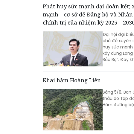
Phát huy sức mạnh đại đoàn kết; 
mạnh – cơ sở để Đảng bộ và Nhân 
chính trị của nhiệm kỳ 2025 – 203
Đại hội đại biể
chủ đề xuyên s
huy sức mạnh đ
xây dựng Lạng 
Bắc Bộ”. Đây k
2020 - 2025, m
bộ tỉnh trong g
Khai hầm Hoàng Liên
Sáng 5/8, Ban 
thầu do Tập đ
Hầm đường bộ q