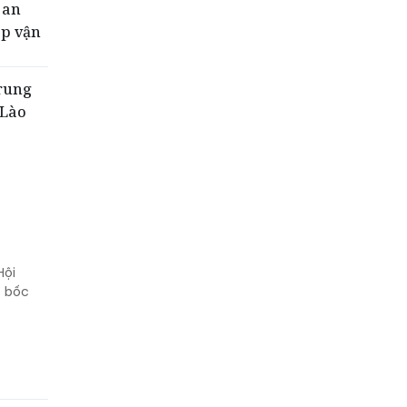
 an
ệp vận
rung
 Lào
Hội
t bốc