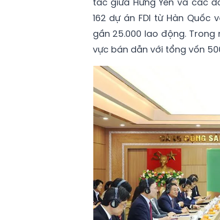
tác giữa Hưng Yên và các d
162 dự án FDI từ Hàn Quốc v
gần 25.000 lao động. Trong 
vực bán dẫn với tổng vốn 500