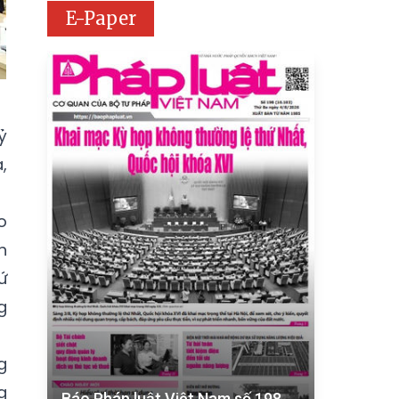
E-Paper
ỷ
,
o
h
ứ
g
g
g
Báo Pháp luật Việt Nam số 198