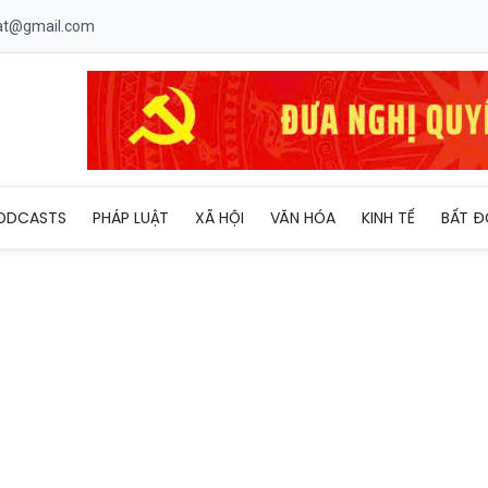
uat@gmail.com
ác giữa tỉnh Hưng Yên và Hàn Quốc
ODCASTS
PHÁP LUẬT
XÃ HỘI
VĂN HÓA
KINH TẾ
BẤT Đ