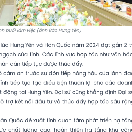
h buổi làm việc (ảnh Báo Hưng Yên)
giữa Hưng Yên và Hàn Quốc năm 2024 đạt gần 2 t
ngạch của tỉnh. Các lĩnh vực hợp tác như văn hóa
nhân dân tiếp tục được thúc đẩy.
ỏ cảm ơn trước sự đón tiếp nồng hậu của lãnh đạ
ỉnh tiếp tục tạo điều kiện thuận lợi cho các doan
 động tại Hưng Yên. Đại sứ cũng khẳng định Đại s
ỗ trợ kết nối đầu tư và thúc đẩy hợp tác sâu rộn
àn Quốc đề xuất tỉnh quan tâm phát triển hạ tần
ực chất lượng cao, hoàn thiện hạ tầng khu côn