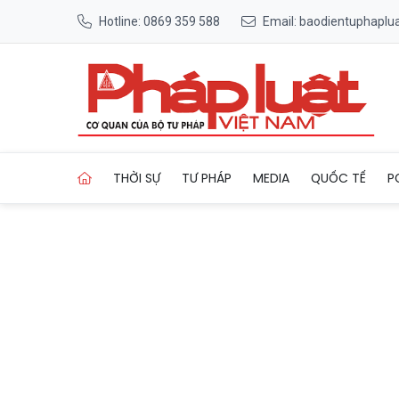
Hotline: 0869 359 588
Email: baodientuphapl
Trang chủ Tăng cường hợp t
THỜI SỰ
TƯ PHÁP
MEDIA
QUỐC TẾ
P