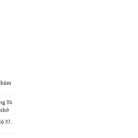
Mua nước hoa chính hãng tại
Tprofumo.com
 chăm
ng Tò
 nhở
ộ 37,
g