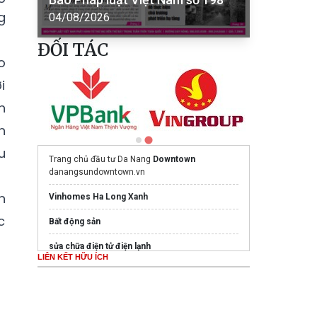
g
04/08/2026
ĐỐI TÁC
o
i
h
n
u
Trang chủ đầu tư Da Nang
Downtown
danangsundowntown.vn
n
Vinhomes Ha Long Xanh
c
Bất động sản
sửa chữa điện tử điện lạnh
LIÊN KẾT HỮU ÍCH
Ghế Massage PoongSan chính hãng
poongsankorea.vn
Mua nước hoa chính hãng tại
Tprofumo.com