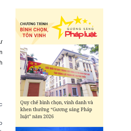
ư
n
h
Quy chế bình chọn, vinh danh và
c
khen thưởng “Gương sáng Pháp
luật” năm 2026
p