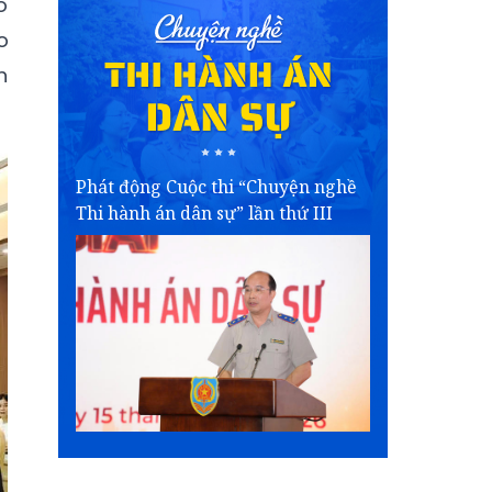
ó
o
h
Phát động Cuộc thi “Chuyện nghề
Thi hành án dân sự” lần thứ III