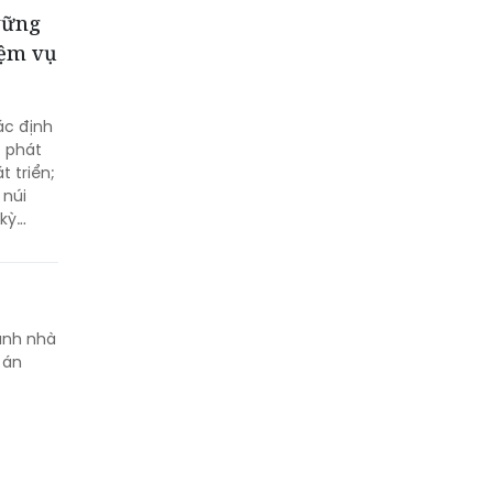
vững
iệm vụ
ác định
; phát
 triển;
 núi
 kỳ
a Đảng
danh nhà
 án