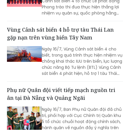
Cảnh sát biển 4 tổ chức Lễ phát động
Phong trào thi đua thực hiện thắng lợi
nhiệm vụ quân sự, quốc phòng hằng
năm và giai đoạn 2026 – 2030. Thiếu
tướng Nguyễn Văn Dũng - Bí thư Đảng
Vùng Cảnh sát biển 4 hỗ trợ tàu Thái Lan
ủy, Chính ủy, Chủ tịch Hội đồng Thi đua
gặp nạn trên vùng biển Tây Nam
- Khen thưởng Bộ Tư lệnh Vùng Cảnh
sát biển 4 chủ trì buổi Lễ.
Ngày 16/7, Vùng Cảnh sát biển 4 cho
biết, trong quá trình thực hiện nhiệm vụ
chống khai thác IUU trên biển, lực lượng
chức năng Bộ Tư lệnh (BTL) Vùng Cảnh
sát biển 4 phát hiện, hỗ trợ 1 tàu Thái
Lan bị hỏng máy, trôi dạt trên vùng biển
Tây Nam.
Phụ nữ Quân đội viết tiếp mạch nguồn tri
ân tại Đà Nẵng và Quảng Ngãi
Ngày 16/7, Ban Phụ nữ Quân đội đã chủ
trì, phối hợp với Cục Chính trị Quân khu
5 tổ chức chuỗi hoạt động chính sách,
hành quân về nguồn đầy ý nghĩa trên