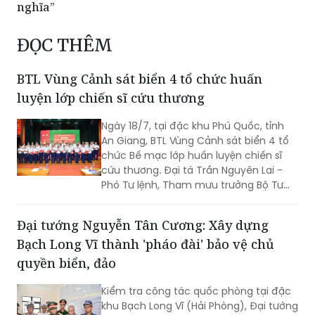
nghĩa”
ĐỌC THÊM
BTL Vùng Cảnh sát biển 4 tổ chức huấn
luyện lớp chiến sĩ cứu thương
Ngày 18/7, tại đặc khu Phú Quốc, tỉnh
An Giang, BTL Vùng Cảnh sát biển 4 tổ
chức Bế mạc lớp huấn luyện chiến sĩ
cứu thương. Đại tá Trần Nguyên Lai -
Phó Tư lệnh, Tham mưu trưởng Bộ Tư
lệnh Vùng Cảnh sát biển 4, Trưởng ban
tổ chức lớp huấn luyện chủ trì bế mạc.
Đại tướng Nguyễn Tân Cương: Xây dựng
Bạch Long Vĩ thành 'pháo đài' bảo vệ chủ
quyền biển, đảo
Kiểm tra công tác quốc phòng tại đặc
khu Bạch Long Vĩ (Hải Phòng), Đại tướng