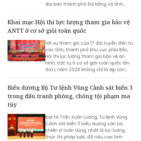
địa bàn thành phố Đà Nẵng và tỉnh
Quảng Ngãi
Khai mạc Hội thi lực lượng tham gia bảo vệ
ANTT ở cơ sở giỏi toàn quốc
Với sự tham gia của 17 đội tuyển đến từ
các tỉnh, thành phố khu vực phía Bắc,
Hội thi lực lượng tham gia bảo vệ an
ninh, trật tự ở cơ sở giỏi toàn quốc lần
thứ I, năm 2026 không chỉ là dịp tôn
vinh những mô hình hiệu quả mà còn
góp phần nâng cao kỹ năng, nghiệp vụ
Biểu dương Bộ Tư lệnh Vùng Cảnh sát biển 3
cho lực lượng giữ gìn bình yên từ cơ sở.
trong đấu tranh phòng, chống tội phạm ma
túy
Đại tá Trần Xuân Lương, Tư lệnh Vùng
Cảnh sát biển 3 biểu dương cán bộ,
chiến sĩ toàn Vùng, nhất là lực lượng
thực thi pháp luật, đã nêu cao tinh