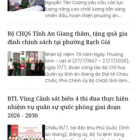
Nguyễn Tân Cương yêu cầu các lực
lượng nâng cao chất lượng sẵn sàng
chiến đấu, hoàn thiện phương án
phòng thủ, chủ động xử lý mọi tình
huống, đồng thời gắn phát triển kinh tế
Bộ CHQS Tỉnh An Giang thăm, tặng quà gia
biển với củng cố quốc phòng, an ninh.
đình chính sách tại phường Rạch Giá
Nhân kỷ niệm 79 năm Ngày Thương
binh - Liệt sĩ (27/7/1947 – 27/7/2026),
ngày 17/7, đoàn công tác Bộ Chỉ huy
Quân sự tỉnh An Giang do Đại tá Chau
Chắc, Phó Chính ủy Bộ CHQS tỉnh làm
trưởng đoàn đã đến thăm, trao 4 phần
quà của Quân ủy Trung ương, Bộ Quốc
BTL Vùng Cảnh sát biển 4 thi đua thực hiện
phòng tặng các gia đình chính sách,
nhiệm vụ quân sự quốc phòng giai đoạn
người có công với cách mạng trên địa
bàn phường Rạch Giá, An Giang.
2026 - 2030
Chiều 16/7, tại đặc khu Phú Quốc (tỉnh
An Giang), Đảng ủy, Bộ Tư lệnh Vùng