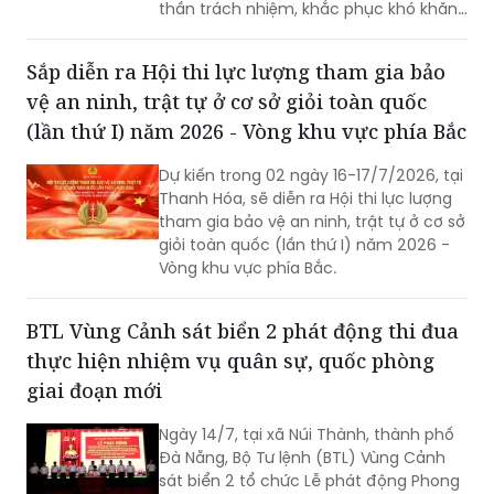
thần trách nhiệm, khắc phục khó khăn,
kiên quyết đấu tranh với các loại tội
phạm, vi phạm pháp luật, hoàn thành
Sắp diễn ra Hội thi lực lượng tham gia bảo
xuất sắc nhiệm vụ được giao...
vệ an ninh, trật tự ở cơ sở giỏi toàn quốc
(lần thứ I) năm 2026 - Vòng khu vực phía Bắc
Dự kiến trong 02 ngày 16-17/7/2026, tại
Thanh Hóa, sẽ diễn ra Hội thi lực lượng
tham gia bảo vệ an ninh, trật tự ở cơ sở
giỏi toàn quốc (lần thứ I) năm 2026 -
Vòng khu vực phía Bắc.
BTL Vùng Cảnh sát biển 2 phát động thi đua
thực hiện nhiệm vụ quân sự, quốc phòng
giai đoạn mới
Ngày 14/7, tại xã Núi Thành, thành phố
Đà Nẵng, Bộ Tư lệnh (BTL) Vùng Cảnh
sát biển 2 tổ chức Lễ phát động Phong