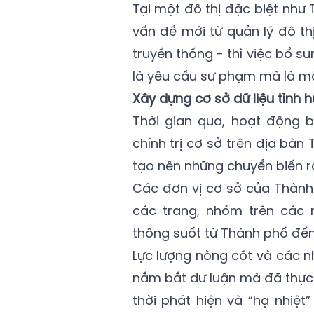
Tại một đô thị đặc biệt như
vấn đề mới từ quản lý đô th
truyền thống - thì việc bổ s
là yêu cầu sư phạm mà là một
Xây dựng cơ sở dữ liệu tình 
Thời gian qua, hoạt động 
chính trị cơ sở trên địa bàn
tạo nên những chuyển biến r
Các đơn vị cơ sở của Thành
các trang, nhóm trên các 
thông suốt từ Thành phố đến
Lực lượng nòng cốt và các n
nắm bắt dư luận mà đã thực 
thời phát hiện và “hạ nhiệt