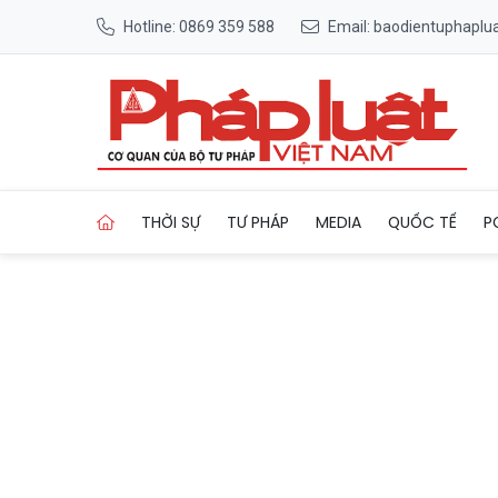
Hotline: 0869 359 588
Email: baodientuphapl
Trang chủ Tăng cường công 
THỜI SỰ
TƯ PHÁP
MEDIA
QUỐC TẾ
P