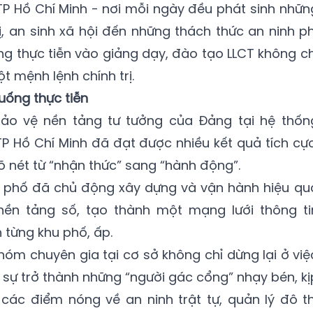
 TP Hồ Chí Minh - nơi mỗi ngày đều phát sinh nhữn
ị, an sinh xã hội đến những thách thức an ninh ph
ung thực tiễn vào giảng dạy, đào tạo LLCT không ch
 mệnh lệnh chính trị.
huống thực tiễn
bảo vệ nền tảng tư tưởng của Đảng tại hệ thốn
 TP Hồ Chí Minh đã đạt được nhiều kết quả tích cực
õ nét từ “nhận thức” sang “hành động”.
 phố đã chủ động xây dựng và vận hành hiệu qu
nền tảng số, tạo thành một mạng lưới thông ti
 từng khu phố, ấp.
hóm chuyên gia tại cơ sở không chỉ dừng lại ở việ
sự trở thành những “người gác cổng” nhạy bén, kị
” các điểm nóng về an ninh trật tự, quản lý đô th