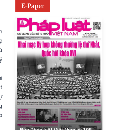
E-Paper
n
ệ
ù
ý
í
t
ự
g
a
Báo Pháp luật Việt Nam số 198