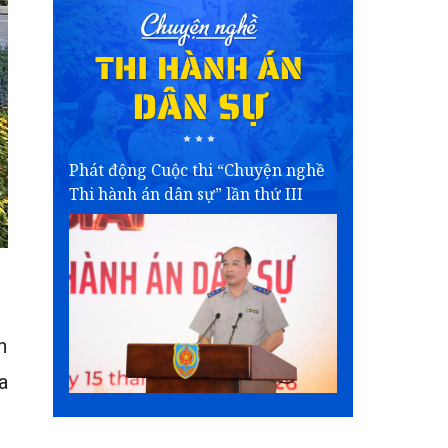
Phát động Cuộc thi “Chuyện nghề
Thi hành án dân sự” lần thứ III
n
a