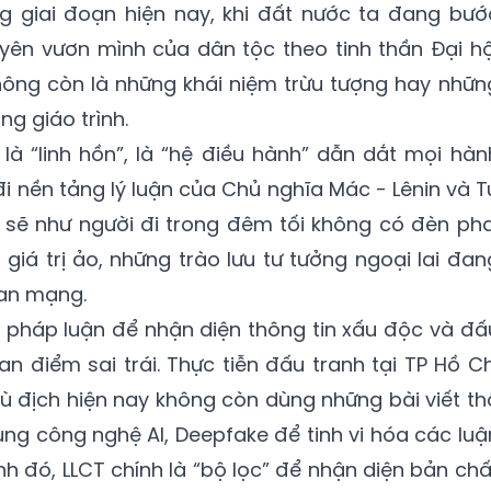
 giai đoạn hiện nay, khi đất nước ta đang bướ
yên vươn mình của dân tộc theo tinh thần Đại hộ
) không còn là những khái niệm trừu tượng hay nhữn
ng giáo trình.
 là “linh hồn”, là “hệ điều hành” dẫn dắt mọi hàn
i nền tảng lý luận của Chủ nghĩa Mác - Lênin và T
 sẽ như người đi trong đêm tối không có đèn pha
giá trị ảo, những trào lưu tư tưởng ngoại lai đan
ian mạng.
 pháp luận để nhận diện thông tin xấu độc và đấ
n điểm sai trái. Thực tiễn đấu tranh tại TP Hồ Ch
hù địch hiện nay không còn dùng những bài viết th
g công nghệ AI, Deepfake để tinh vi hóa các luậ
nh đó, LLCT chính là “bộ lọc” để nhận diện bản chấ