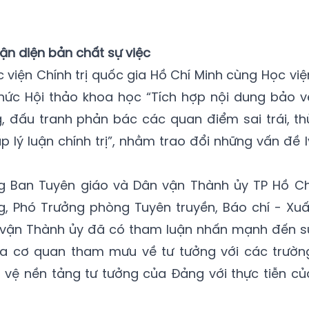
nhận diện bản chất sự việc
 viện Chính trị quốc gia Hồ Chí Minh cùng Học việ
hức Hội thảo khoa học “Tích hợp nội dung bảo v
, đấu tranh phản bác các quan điểm sai trái, th
 lý luận chính trị”, nhằm trao đổi những vấn đề l
g Ban Tuyên giáo và Dân vận Thành ủy TP Hồ Ch
, Phó Trưởng phòng Tuyên truyền, Báo chí - Xuấ
 vận Thành ủy đã có tham luận nhấn mạnh đến s
ữa cơ quan tham mưu về tư tưởng với các trườn
o vệ nền tảng tư tưởng của Đảng với thực tiễn củ