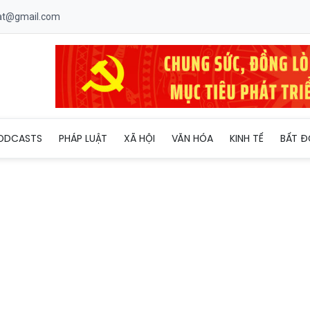
uat@gmail.com
tác phối hợp trong bảo vệ nền tảng tư tưởng của Đảng tại TP Hồ
ODCASTS
PHÁP LUẬT
XÃ HỘI
VĂN HÓA
KINH TẾ
BẤT Đ