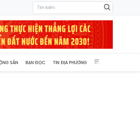
 Chí Minh
ỘNG SẢN
BẠN ĐỌC
TIN ĐỊA PHƯƠNG