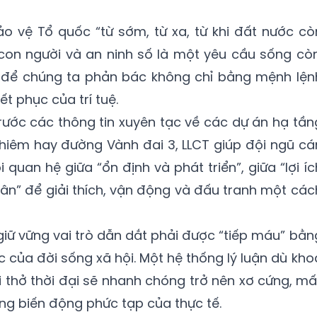
o vệ Tổ quốc “từ sớm, từ xa, từ khi đất nước cò
con người và an ninh số là một yêu cầu sống còn
c để chúng ta phản bác không chỉ bằng mệnh lện
t phục của trí tuệ.
trước các thông tin xuyên tạc về các dự án hạ tần
Thiêm hay đường Vành đai 3, LLCT giúp đội ngũ cá
quan hệ giữa “ổn định và phát triển”, giữa “lợi íc
dân” để giải thích, vận động và đấu tranh một các
giữ vững vai trò dẫn dắt phải được “tiếp máu” bằn
 của đời sống xã hội. Một hệ thống lý luận dù kho
i thở thời đại sẽ nhanh chóng trở nên xơ cứng, mấ
ng biến động phức tạp của thực tế.