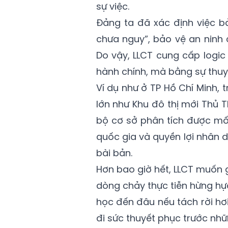
sự việc.
Đảng ta đã xác định việc bả
chưa nguy”, bảo vệ an ninh 
Do vậy, LLCT cung cấp logi
hành chính, mà bằng sự thuyế
Ví dụ như ở TP Hồ Chí Minh, 
lớn như Khu đô thị mới Thủ 
bộ cơ sở phân tích được mối 
quốc gia và quyền lợi nhân 
bài bản.
Hơn bao giờ hết, LLCT muốn 
dòng chảy thực tiễn hừng hực
học đến đâu nếu tách rời hơ
đi sức thuyết phục trước nhữ