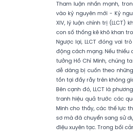
Tham luận nhấn mạnh, trong
vào kỷ nguyên mới - Kỷ ngu
XIV, lý luận chính trị (LLCT
con số thống kê khô khan tro
Ngược lại, LLCT đóng vai trò
động cách mạng. Nếu thiếu đ
tưởng Hồ Chí Minh, chúng ta
dễ dàng bị cuốn theo những 
tồn tại đầy rẫy trên không g
Bên cạnh đó, LLCT là phương
tranh hiệu quả trước các qua
Minh cho thấy, các thế lực t
sơ mà đã chuyển sang sử dụn
điệu xuyên tạc. Trong bối cả