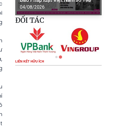
c
04/08/2026
i
ĐỐI TÁC
g
h
ư
,
LIÊN KẾT HỮU ÍCH
g
u
í
ô
n
t