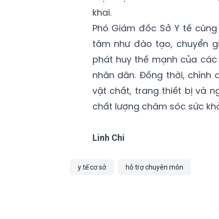
khai.
Phó Giám đốc Sở Y tế cũng 
tâm như đào tạo, chuyển gi
phát huy thế mạnh của các
nhân dân. Đồng thời, chính
vật chất, trang thiết bị và
chất lượng chăm sóc sức khỏ
Linh Chi
y tế cơ sở
hỗ trợ chuyên môn