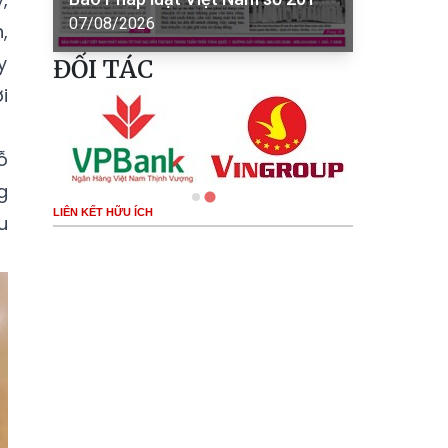
07/08/2026
,
y
ĐỐI TÁC
i
ỗ
g
LIÊN KẾT HỮU ÍCH
u