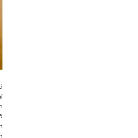
á
í
h
õ
h
n