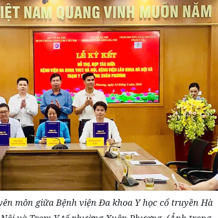
uyên môn giữa Bệnh viện Đa khoa Y học cổ truyền Hà
 Nội và Trạm Y tế phường Xuân Phương. (Ảnh trong