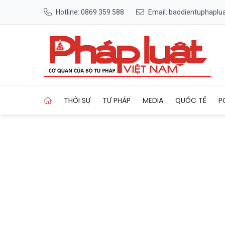
Hotline: 0869 359 588
Email: baodientuphapl
Trang chủ Tăng cường ‘cánh t
THỜI SỰ
TƯ PHÁP
MEDIA
QUỐC TẾ
P