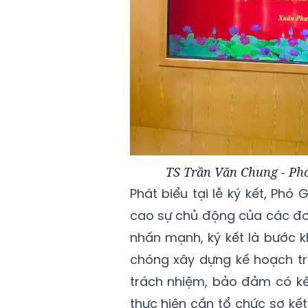
TS Trần Văn Chung - Phó 
Phát biểu tại lễ ký kết, Ph
cao sự chủ động của các đơn
nhấn mạnh, ký kết là bước 
chóng xây dựng kế hoạch tri
trách nhiệm, bảo đảm có kế
thực hiện cần tổ chức sơ kết