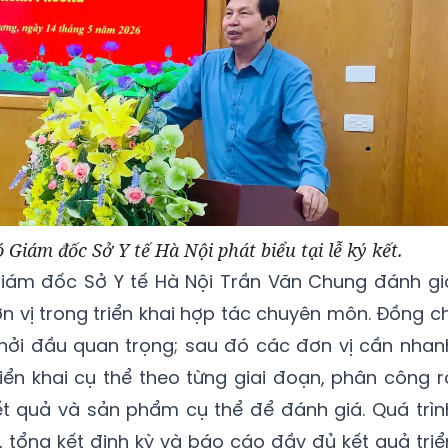
Giám đốc Sở Y tế Hà Nội phát biểu tại lễ ký kết.
ó Giám đốc Sở Y tế Hà Nội Trần Văn Chung đánh gi
 vị trong triển khai hợp tác chuyên môn. Đồng ch
khởi đầu quan trọng; sau đó các đơn vị cần nhan
ển khai cụ thể theo từng giai đoạn, phân công r
t quả và sản phẩm cụ thể để đánh giá. Quá trìn
, tổng kết định kỳ và báo cáo đầy đủ kết quả triể