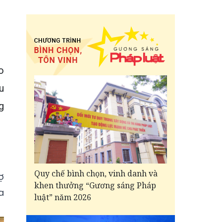
o
u
g
Quy chế bình chọn, vinh danh và
ợ
khen thưởng “Gương sáng Pháp
a
luật” năm 2026