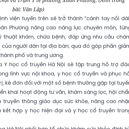
bài: Văn Lập)
nh viện tuyến trên sẽ trở thành “cánh tay nối dài
uân Phương nâng cao năng lực chuyên môn, từn
kỹ thuật khám, chữa bệnh, đáp ứng nhu cầu chă
 của người dân tại địa bàn; qua đó góp phần giả
 thành phố và trung ương.
a Y học cổ truyền Hà Nội sẽ tập trung hỗ trợ đà
ong lĩnh vực nội khoa, y học cổ truyền và phục hồ
ị, kê đơn đối với một số bệnh thường gặp tại tuyế
riển khai hoạt động tư vấn, khám sàng lọc, hội chẩ
nh truyền thông giáo dục sức khỏe, nâng cao nhậ
 kết hợp y học hiện đại và y học cổ truyền tron
oa Hà Nội phối hợp tổ chức khám sức khỏe định kỳ