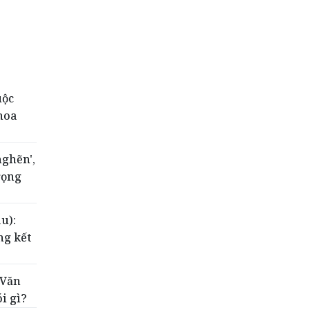
uộc
hoa
nghẽn',
rọng
u):
ng kết
 Văn
ói gì?