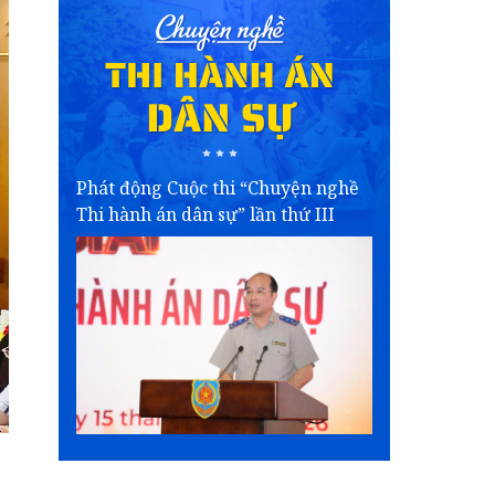
Phát động Cuộc thi “Chuyện nghề
Thi hành án dân sự” lần thứ III