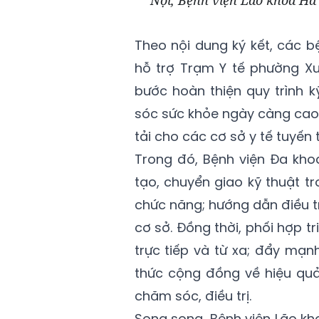
Theo nội dung ký kết, các bệ
hỗ trợ Trạm Y tế phường X
bước hoàn thiện quy trình 
sóc sức khỏe ngày càng cao
tải cho các cơ sở y tế tuyến
Trong đó, Bệnh viện Đa kho
tạo, chuyển giao kỹ thuật tr
chức năng; hướng dẫn điều tr
cơ sở. Đồng thời, phối hợp t
trực tiếp và từ xa; đẩy mạ
thức cộng đồng về hiệu quả
chăm sóc, điều trị.
Song song, Bệnh viện Lão kh