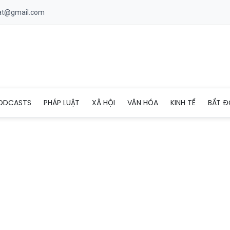
uat@gmail.com
ay nối dài’ cho y tế cơ sở
ODCASTS
PHÁP LUẬT
XÃ HỘI
VĂN HÓA
KINH TẾ
BẤT Đ