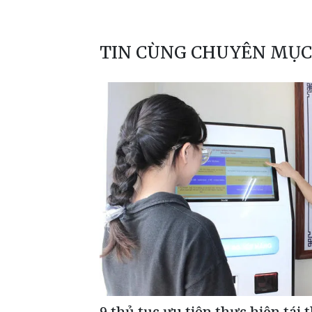
TIN CÙNG CHUYÊN MỤC
9 thủ tục ưu tiên thực hiện tái t