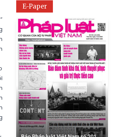
E-Paper
”
g
m
m
o
i
n
n
n
g
,
Báo Pháp luật Việt Nam số 201