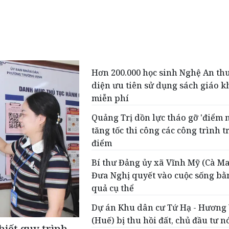
Hơn 200.000 học sinh Nghệ An th
diện ưu tiên sử dụng sách giáo k
miễn phí
Quảng Trị dồn lực tháo gỡ 'điểm 
tăng tốc thi công các công trình t
điểm
Bí thư Đảng ủy xã Vĩnh Mỹ (Cà Ma
Đưa Nghị quyết vào cuộc sống bằ
quả cụ thể
Dự án Khu dân cư Tứ Hạ - Hương
(Huế) bị thu hồi đất, chủ đầu tư n
hiết quy trình,