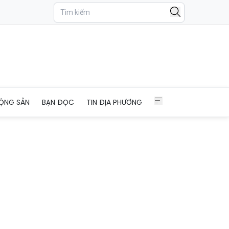
ỘNG SẢN
BẠN ĐỌC
TIN ĐỊA PHƯƠNG