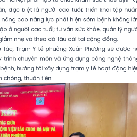
, đặc biệt là người cao tuổi; triển khai tập huấn
nâng cao năng lực phát hiện sớm bệnh không lâ
p ở người cao tuổi; tư vấn sức khỏe, quản lý ngườ
giảm nhẹ và theo dõi lâu dài tại cộng đồng.
p tác, Trạm Y tế phường Xuân Phương sẽ được h
quy trình chuyên môn và ứng dụng công nghệ thôn
 bệnh, hướng tới xây dựng trạm y tế hoạt động hiệ
 chóng, thuận tiện.