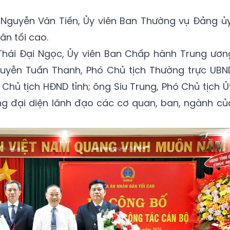
g Nguyễn Văn Tiến, Ủy viên Ban Thường vụ Đảng ủy
n tối cao.
 Thái Đại Ngọc, Ủy viên Ban Chấp hành Trung ươn
Nguyễn Tuấn Thanh, Phó Chủ tịch Thường trực UBN
 Chủ tịch HĐND tỉnh; ông Siu Trung, Phó Chủ tịch Ủ
ng đại diện lãnh đạo các cơ quan, ban, ngành củ