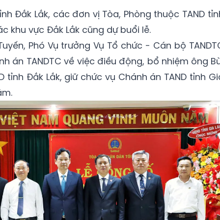
ỉnh Đắk Lắk, các đơn vị Tòa, Phòng thuộc TAND tỉn
c khu vực Đắk Lắk cũng dự buổi lễ.
 Tuyến, Phó Vụ trưởng Vụ Tổ chức - Cán bộ TANDT
nh án TANDTC về việc điều động, bổ nhiệm ông Bù
 tỉnh Đắk Lắk, giữ chức vụ Chánh án TAND tỉnh Gi
ăm.