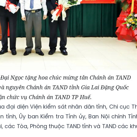
ái Đại Ngọc tặng hoa chúc mừng tân Chánh án TAND
 và nguyên Chánh án TAND tỉnh Gia Lai Đặng Quốc
ận chức vụ Chánh án TAND TP Huế.
a đại diện Viện kiểm sát nhân dân tỉnh, Chi cục Th
 tỉnh, Ủy ban Kiểm tra Tỉnh ủy, Ban Nội chính Tỉn
ai, các Tòa, Phòng thuộc TAND tỉnh và TAND các kh