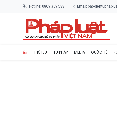
Hotline: 0869 359 588
Email: baodientuphapl
Trang chủ TAND tỉnh Gia Lai
THỜI SỰ
TƯ PHÁP
MEDIA
QUỐC TẾ
P