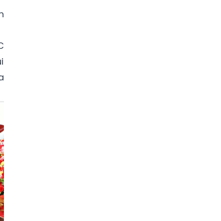
h
C
i
a