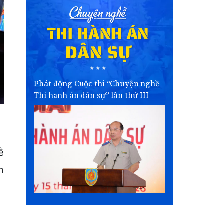
Phát động Cuộc thi “Chuyện nghề
Thi hành án dân sự” lần thứ III
ễ
n