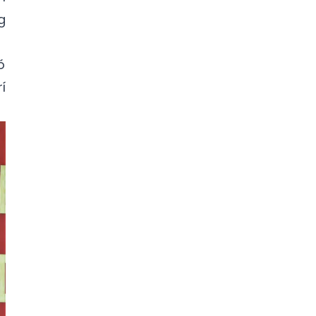
g
ó
í