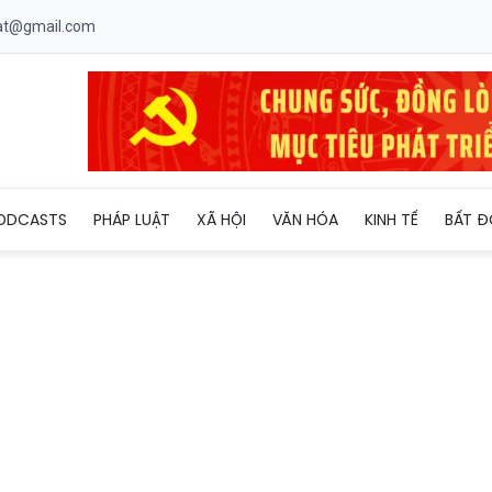
uat@gmail.com
 có tân Chánh án
ODCASTS
PHÁP LUẬT
XÃ HỘI
VĂN HÓA
KINH TẾ
BẤT Đ