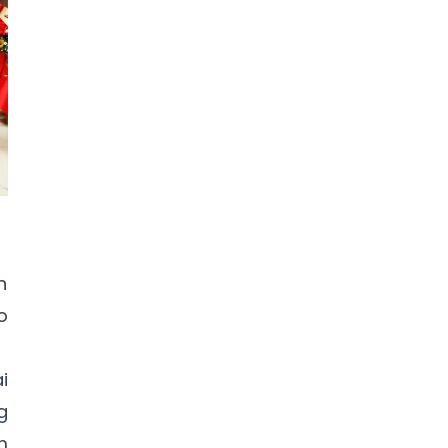
n
o
i
g
m