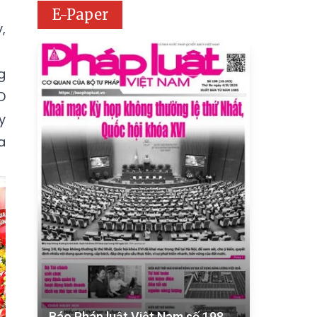
E-Paper
,
g
D
y
a
Báo Pháp luật Việt Nam số 198