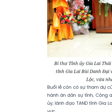
Bí thư Tỉnh ủy Gia Lai Th
tỉnh Gia Lai Bùi Danh Đại
Lộc, vừa nh
Buổi lễ còn có sự tham dự củ
hành án dân sự tỉnh, Công an
ủy; lãnh đạo TAND tỉnh Gia L
vực.