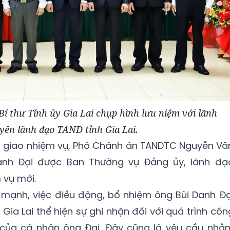
 thư Tỉnh ủy Gia Lai chụp hình lưu niệm với lãnh
yên lãnh đạo TAND tỉnh Gia Lai.
ểu giao nhiệm vụ, Phó Chánh án TANDTC Nguyễn Vă
anh Đại được Ban Thường vụ Đảng ủy, lãnh đạ
 vụ mới.
ạnh, việc điều động, bổ nhiệm ông Bùi Danh Đạ
Gia Lai thể hiện sự ghi nhận đối với quá trình côn
 của cá nhân ông Đại. Đây cũng là yêu cầu nhằ