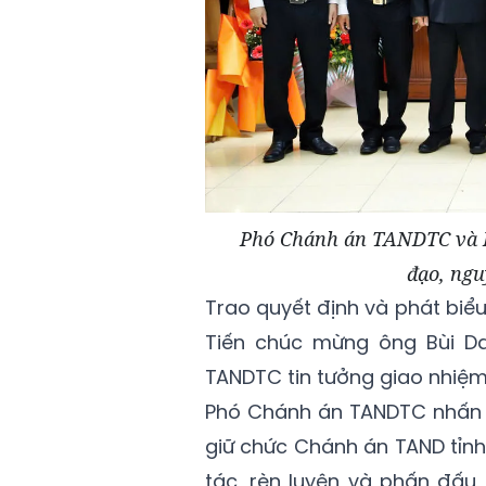
Phó Chánh án TANDTC và Bí
đạo, ngu
Trao quyết định và phát bi
Tiến chúc mừng ông Bùi D
TANDTC tin tưởng giao nhiệm
Phó Chánh án TANDTC nhấn m
giữ chức Chánh án TAND tỉnh 
tác, rèn luyện và phấn đấu