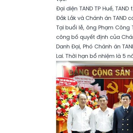
Đại diện TAND TP Huế, TAND t
Đắk Lắk và Chánh án TAND cá
Tại buổi lễ, ông Phạm Công
công bố quyết định của Chá
Danh Đại, Phó Chánh án TAND
Lai. Thời hạn bổ nhiệm là 5 n