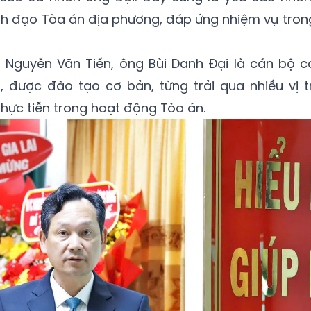
lãnh đạo Tòa án địa phương, đáp ứng nhiệm vụ tron
Nguyễn Văn Tiến, ông Bùi Danh Đại là cán bộ c
g, được đào tạo cơ bản, từng trải qua nhiều vị tr
hực tiễn trong hoạt động Tòa án.