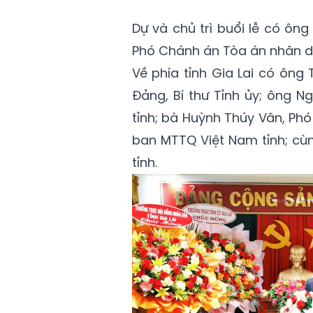
Dự và chủ trì buổi lễ có ôn
Phó Chánh án Tòa án nhân dâ
Về phía tỉnh Gia Lai có ông
Đảng, Bí thư Tỉnh ủy; ông 
tỉnh; bà Huỳnh Thúy Vân, Phó
ban MTTQ Việt Nam tỉnh; cù
tỉnh.