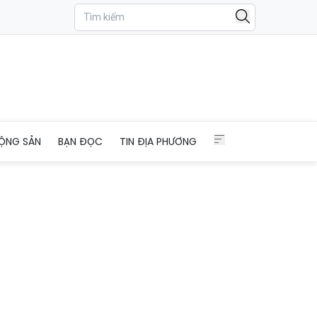
ỘNG SẢN
BẠN ĐỌC
TIN ĐỊA PHƯƠNG