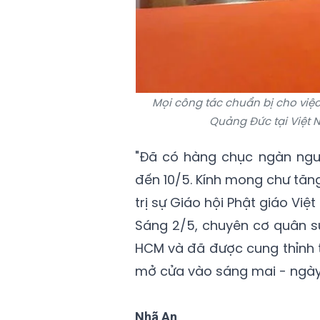
Mọi công tác chuẩn bị cho việc c
Quảng Đức tại Việt 
"Đã có hàng chục ngàn ngườ
đến 10/5. Kính mong chư tăng
trị sự Giáo hội Phật giáo Vi
Sáng 2/5, chuyên cơ quân sự
HCM và đã được cung thỉnh t
mở cửa vào sáng mai - ngày 
Nhã An