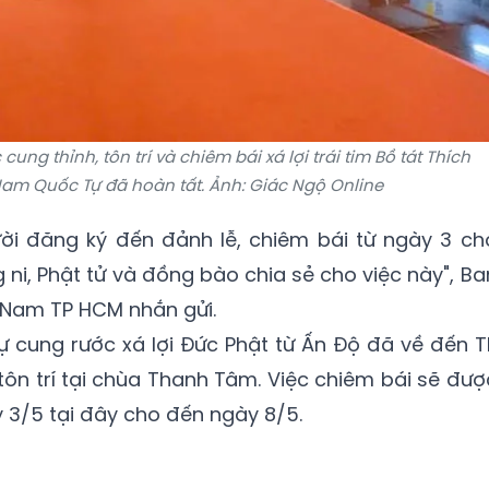
ung thỉnh, tôn trí và chiêm bái xá lợi trái tim Bồ tát Thích
Nam Quốc Tự đã hoàn tất. Ảnh: Giác Ngộ Online
i đăng ký đến đảnh lễ, chiêm bái từ ngày 3 ch
 ni, Phật tử và đồng bào chia sẻ cho việc này", Ba
ệt Nam TP HCM nhắn gửi.
 cung rước xá lợi Đức Phật từ Ấn Độ đã về đến T
ôn trí tại chùa Thanh Tâm. Việc chiêm bái sẽ đượ
3/5 tại đây cho đến ngày 8/5.