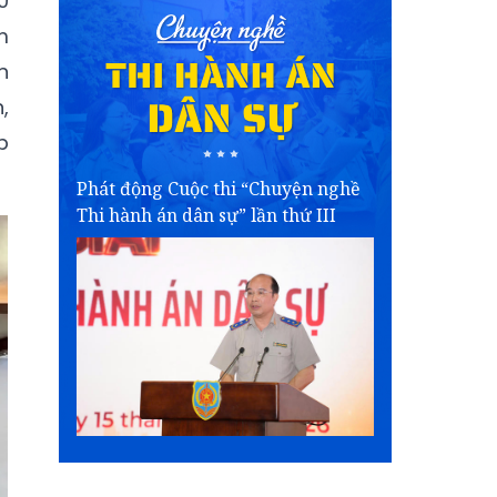
0
m
n
,
p
Phát động Cuộc thi “Chuyện nghề
Thi hành án dân sự” lần thứ III