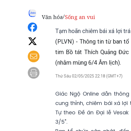
Văn hóa
Sống an vui
/
Tạm hoãn chiêm bái xá lợi trá
(PLVN) - Thông tin từ ban tổ c
tim Bồ tát Thích Quảng Đức 
(nhằm mùng 6/4 Âm lịch).
Thứ Sáu 02/05/2025 22:18 (GMT+7)
Giác Ngộ Online dẫn thông 
cung thỉnh, chiêm bái xá lợ
Tự theo Đề án Đại lễ Vesak
3/5".