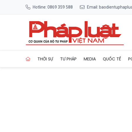
Hotline: 0869 359 588
Email: baodientuphapl
Trang chủ Tạm hoãn chiêm bá
THỜI SỰ
TƯ PHÁP
MEDIA
QUỐC TẾ
P