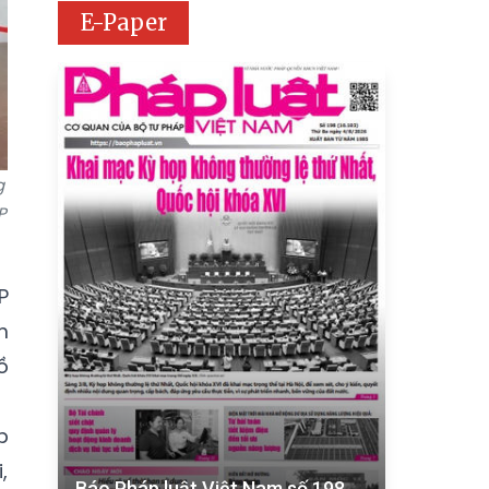
E-Paper
g
P
P
m
ồ
p
,
Báo Pháp luật Việt Nam số 198