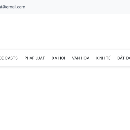
uat@gmail.com
i xá lợi trái tim Bồ tát Thích Quảng Đức vào ngày 3/5
ODCASTS
PHÁP LUẬT
XÃ HỘI
VĂN HÓA
KINH TẾ
BẤT Đ