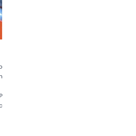
Mua nước hoa chính hãng tại
Tprofumo.com
o
n
P
c