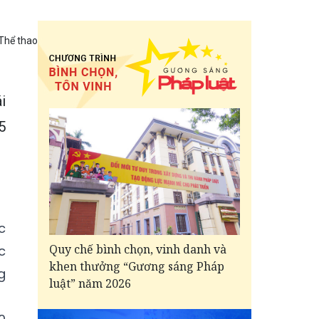
Thể thao
i
5
c
Quy chế bình chọn, vinh danh và
c
khen thưởng “Gương sáng Pháp
g
luật” năm 2026