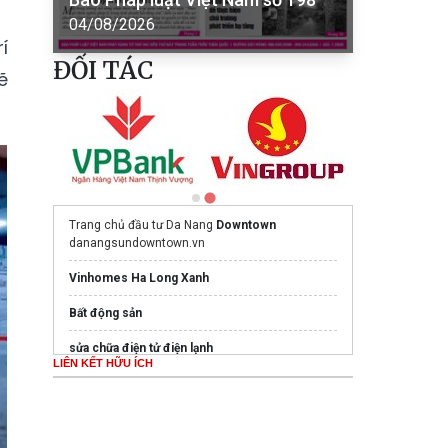
04/08/2026
í
ĐỐI TÁC
ẽ
Trang chủ đầu tư Da Nang
Downtown
danangsundowntown.vn
Vinhomes Ha Long Xanh
Bất động sản
sửa chữa điện tử điện lạnh
LIÊN KẾT HỮU ÍCH
Ghế Massage PoongSan chính hãng
poongsankorea.vn
Mua nước hoa chính hãng tại
Tprofumo.com