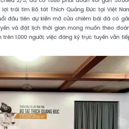
chiều 2/5, đã có 1.088 phái đoàn với gần 50.00
lợi trái tim Bồ tát Thích Quảng Đức tại Việt Na
buổi đầu tiên dự kiến mở cửa chiêm bái đã có gầ
tuyến và đặt lịch thời gian mong muốn theo đoàn
trên 1.000 người; việc đăng ký trực tuyến vẫn tiế