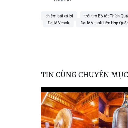
chiêm bái xá lợi
trái tim Bồ tát Thích Qu
Đại lễ Vesak
Đại lễ Vesak Liên Hợp Quố
TIN CÙNG CHUYÊN MỤC