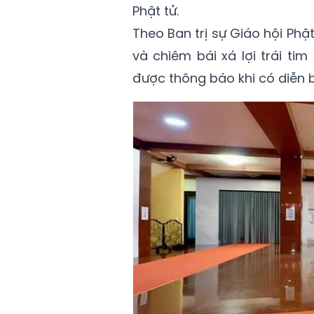
Phật tử.
Theo Ban trị sự Giáo hội Phật
và chiêm bái xá lợi trái ti
được thông báo khi có diễn b