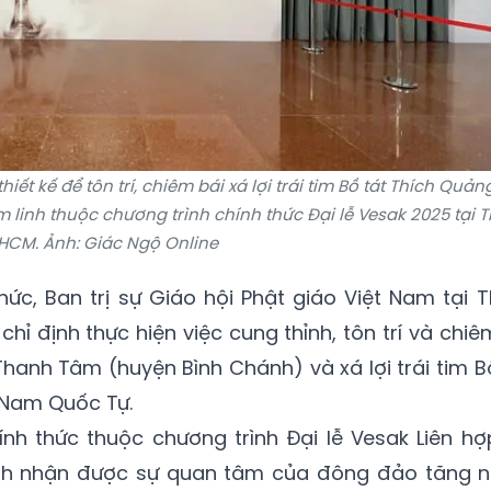
ết kế để tôn trí, chiêm bái xá lợi trái tim Bồ tát Thích Quản
 linh thuộc chương trình chính thức Đại lễ Vesak 2025 tại T
HCM. Ảnh: Giác Ngộ Online
hức, Ban trị sự Giáo hội Phật giáo Việt Nam tại T
hỉ định thực hiện việc cung thỉnh, tôn trí và chiê
 Thanh Tâm (huyện Bình Chánh) và xá lợi trái tim B
t Nam Quốc Tự.
hính thức thuộc chương trình Đại lễ Vesak Liên hợ
nh nhận được sự quan tâm của đông đảo tăng ni