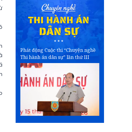
ừ
õ
m
Phát động Cuộc thi “Chuyện nghề
à
Thi hành án dân sự” lần thứ III
á
n
o