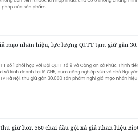
không dán tem thuốc lá nhập khẩu, chủ cơ ở không chứng min
 pháp của sản phẩm.
iả mạo nhãn hiệu, lực lượng QLTT tạm giữ gần 30.
LTT số 1 phối hợp với Đội QLTT số 9 và Công an xã Phúc Thịnh ti
ơ sở kinh doanh tại lô CN5, cụm công nghiệp vừa và nhỏ Nguyên
 TP Hà Nội, thu giữ gần 30.000 sản phẩm nghi giả mạo nhãn hiệu
 thu giữ hơn 380 chai dầu gội xả giả nhãn hiệu Bio