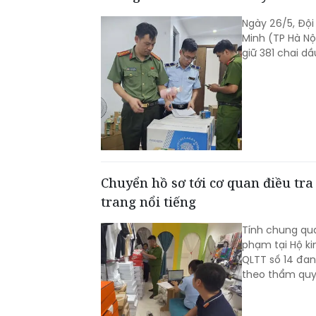
Ngày 26/5, Đội
Minh (TP Hà Nộ
giữ 381 chai dầ
Chuyển hồ sơ tới cơ quan điều tr
trang nổi tiếng
Tính chung qua
phạm tại Hộ ki
QLTT số 14 đan
theo thẩm quy