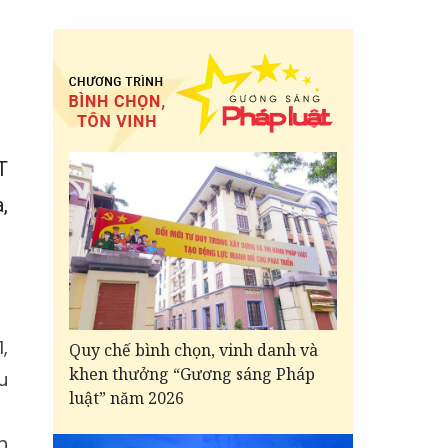
T
,
,
Quy chế bình chọn, vinh danh và
khen thưởng “Gương sáng Pháp
u
luật” năm 2026
h