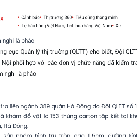
ng
Cảnh báo
Thị trường 360
Tiêu dùng thông minh
Tự hào hàng Việt Nam, Tinh hoa hàng Việt Nam
Xe
 nghi là pháo
ng cục Quản lý thị trường (QLTT) cho biết, Đội QLT
Nội phối hợp với các đơn vị chức năng đã kiểm tra
 nghi là pháo.
 tra liên ngành 389 quận Hà Đông do Đội QLTT số 11
đã khám đồ vật là 153 thùng carton tập kết tại kh
, Hà Đông.
0 sản phẩm hình trụ tròn, cao 11,5cm, đường kín