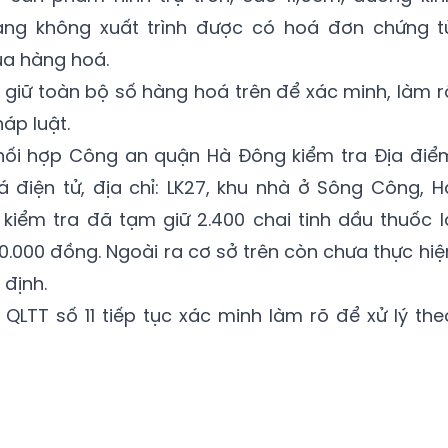
àng không xuất trình được có hoá đơn chứng t
ủa hàng hoá.
 giữ toàn bộ số hàng hoá trên để xác minh, làm r
áp luật.
phối hợp Công an quận Hà Đông kiểm tra Địa điể
á điện tử, địa chỉ: LK27, khu nhà ở Sông Công, H
kiểm tra đã tạm giữ 2.400 chai tinh dầu thuốc l
00.000 đồng. Ngoài ra cơ sở trên còn chưa thực hiệ
 định.
 QLTT số 11 tiếp tục xác minh làm rõ để xử lý the