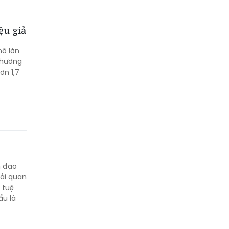
ệu giả
mô lớn
thương
ơn 1,7
h đạo
hải quan
 tuệ
ẩu là