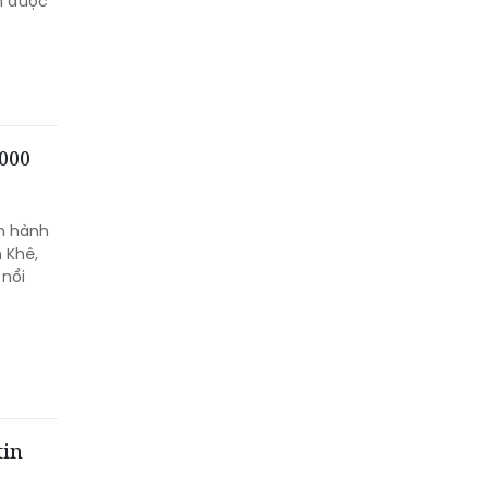
h được
000
ến hành
 Khê,
 nổi
tin