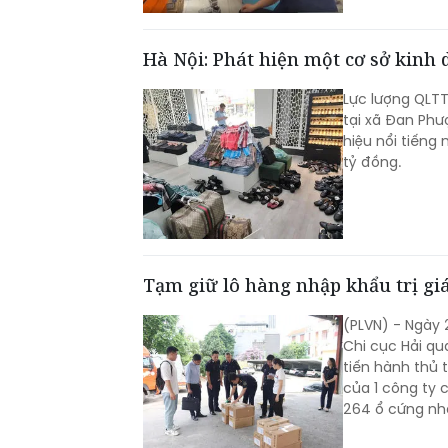
Hà Nội: Phát hiện một cơ sở kinh 
Lực lượng QLTT
tại xã Đan Phư
hiệu nổi tiếng 
tỷ đồng.
Tạm giữ lô hàng nhập khẩu trị giá
(PLVN) - Ngày 
Chi cục Hải qu
tiến hành thủ 
của 1 công ty 
264 ổ cứng nhãn