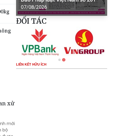
07/08/2026
00kg
ĐỐI TÁC
không
LIÊN KẾT HỮU ÍCH
 an xử
ình mới
n bộ