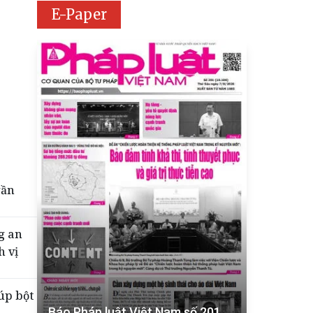
E-Paper
gần
g an
h vị
úp bột
Báo Pháp luật Việt Nam số 201