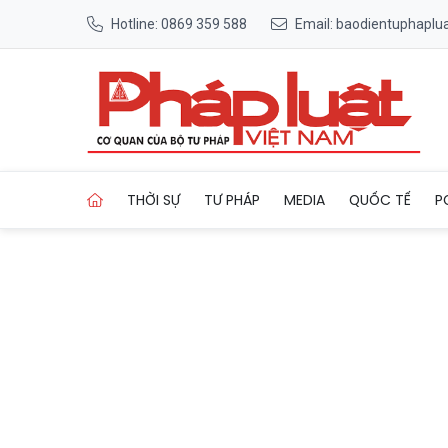
Hotline: 0869 359 588
Email: baodientuphapl
Trang chủ Tạm giữ hơn 18.0
THỜI SỰ
TƯ PHÁP
MEDIA
QUỐC TẾ
P