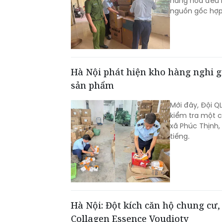
hàng hóa đều 
nguồn gốc hợp
Hà Nội phát hiện kho hàng nghi g
sản phẩm
Mới đây, Đội Q
kiểm tra một c
xã Phúc Thịnh,
tiếng.
Hà Nội: Đột kích căn hộ chung cư,
Collagen Essence Voudioty