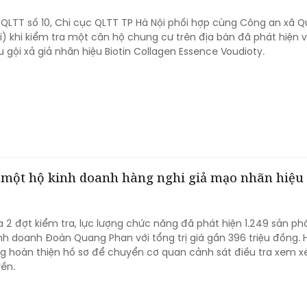
 QLTT số 10, Chi cục QLTT TP Hà Nội phối hợp cùng Công an xã 
i) khi kiểm tra một căn hộ chung cư trên địa bàn đã phát hiện 
u gội xả giả nhãn hiệu Biotin Collagen Essence Voudioty.
a một hộ kinh doanh hàng nghi giả mạo nhãn hiệu 
 2 đợt kiểm tra, lực lượng chức năng đã phát hiện 1.249 sản ph
nh doanh Đoàn Quang Phan với tổng trị giá gần 396 triệu đồng. H
g hoàn thiện hồ sơ để chuyển cơ quan cảnh sát điều tra xem xét
ền.