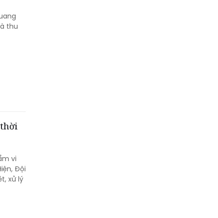
Quang
và thu
thời
ẩm vi
iện, Đội
, xử lý