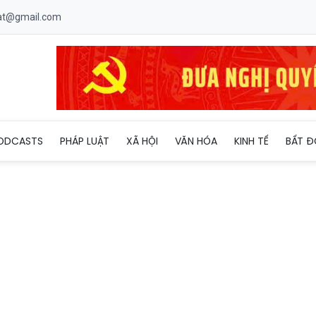
uat@gmail.com
00 sản phẩm nghi là pháo
ODCASTS
PHÁP LUẬT
XÃ HỘI
VĂN HÓA
KINH TẾ
BẤT Đ