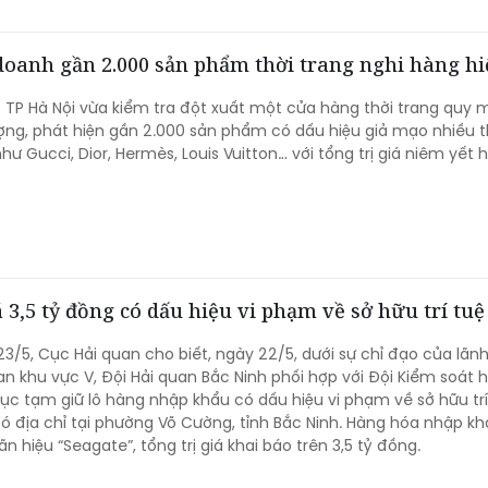
doanh gần 2.000 sản phẩm thời trang nghi hàng hi
 TP Hà Nội vừa kiểm tra đột xuất một cửa hàng thời trang quy 
ợng, phát hiện gần 2.000 sản phẩm có dấu hiệu giả mạo nhiều 
như Gucci, Dior, Hermès, Louis Vuitton… với tổng trị giá niêm yết h
 3,5 tỷ đồng có dấu hiệu vi phạm về sở hữu trí tuệ
23/5, Cục Hải quan cho biết, ngày 22/5, dưới sự chỉ đạo của lãn
an khu vực V, Đội Hải quan Bắc Ninh phối hợp với Đội Kiểm soát 
tục tạm giữ lô hàng nhập khẩu có dấu hiệu vi phạm về sở hữu trí
có địa chỉ tại phường Võ Cường, tỉnh Bắc Ninh. Hàng hóa nhập kh
 hiệu “Seagate”, tổng trị giá khai báo trên 3,5 tỷ đồng.