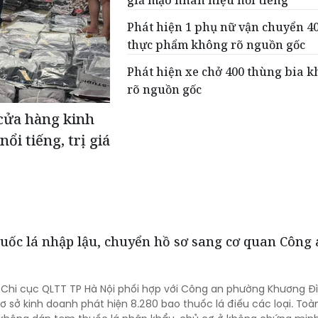
giả mạo nhãn hiệu nổi tiếng
Phát hiện 1 phụ nữ vận chuyển 4
thực phẩm không rõ nguồn gốc
Phát hiện xe chở 400 thùng bia 
rõ nguồn gốc
cửa hàng kinh
ổi tiếng, trị giá
huốc lá nhập lậu, chuyển hồ sơ sang cơ quan Công
, Chi cục QLTT TP Hà Nội phối hợp với Công an phường Khương Đ
ơ sở kinh doanh phát hiện 8.280 bao thuốc lá điếu các loại. Toà