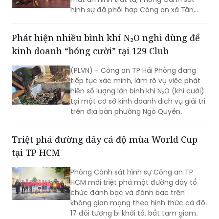
các đơn vị liên quan nhanh chóng điều
Phát hiện nhiều bình khí N₂O nghi dùng để
tra, làm rõ vụ “Cố ý gây thương tích” và
kinh doanh “bóng cười” tại 129 Club
“Gây rối trật tự công cộng” xảy ra ngày
30/7 tại ấp 14, xã Tân Vĩnh Lộc.
(PLVN) - Công an TP Hải Phòng đang
tiếp tục xác minh, làm rõ vụ việc phát
hiện số lượng lớn bình khí N₂O (khí cười)
tại một cơ sở kinh doanh dịch vụ giải trí
trên địa bàn phường Ngô Quyền.
Triệt phá đường dây cá độ mùa World Cup
tại TP HCM
Phòng Cảnh sát hình sự Công an TP
HCM mới triệt phá một đường dây tổ
chức đánh bạc và đánh bạc trên
không gian mạng theo hình thức cá độ.
17 đối tượng bị khởi tố, bắt tạm giam.
Bắt giữ đối tượng cướp giật tài sản tái phạm