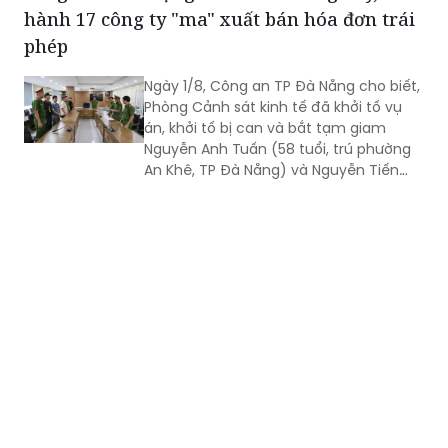
Ngày 1/8, Công an TP Đà Nẵng cho biết,
Phòng Cảnh sát kinh tế đã khởi tố vụ
án, khởi tố bị can và bắt tạm giam
Nguyễn Anh Tuấn (58 tuổi, trú phường
An Khê, TP Đà Nẵng) và Nguyễn Tiến
Trãi (43 tuổi, trú TPHCM) để điều tra về
hành vi in, phát hành, mua bán trái
phép hóa đơn.