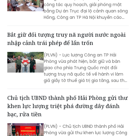
Hồng, Công an TP Hà Nội khuyến cáo
người dân cần kiểm chứng nguồn tin
trước khi bình luận, chia sẻ trên mạng
Bắt giữ đối tượng truy nã người nước ngoài
xã hội, tránh tiếp tay cho tin giả và vi
nhập cảnh trái phép để lẩn trốn
phạm pháp luật.
(PLVN) - Lực lượng Công an TP Hải
Phòng vừa phát hiện, bắt giữ và bàn
giao cho phía Trung Quốc một đối
tượng truy nã quốc tế về hành vi làm
giả giấy tờ thuế giá trị gia tăng, sau thời
gian lẩn trốn trên địa bàn thành phố.
Chủ tịch UBND thành phố Hải Phòng gửi thư
khen lực lượng triệt phá đường dây đánh
bạc, rửa tiền
(PLVN) - Chủ tịch UBND thành phố Hải
Phòng vừa gửi thư khen lực lượng Công
an thành phố vì thành tích đặc biệt
xuất sắc triệt phá đường dây đánh bạc,
rửa tiền với quy mô lớn, trên địa bàn