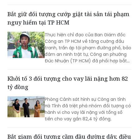
nguy hiểm tại TP HCM
Thực hiện chỉ đạo của Ban Giám đốc
Công an TP HCM về tăng cường đấu
tranh, trấn áp tội phạm đường phố, bảo
đảm an ninh trật tự, Công an phường
Đức Nhuận (TP HCM) đã phối hợp bắt
giữ một đối tượng thực hiện hành vi
cướp giật tài sản, đồng thời chuyển vụ
Khởi tố 3 đối tượng cho vay lãi nặng hơn 82
việc đến Văn phòng Cơ quan Cảnh sát
tỷ đồng
điều tra Công an TP HCM để điều tra
theo quy định.
Phòng Cảnh sát hình sự Công an tỉnh
Hà Tĩnh đã triệt phá nhóm đối tượng có
hành vi cho vay lãi nặng với tổng số
tiền cho vay gần 82,4 tỷ đồng.
Bắt giam đối tượng cầm đầu đường dây, điều
hành 17 công ty "ma" xuất bán hóa đơn trái
phép