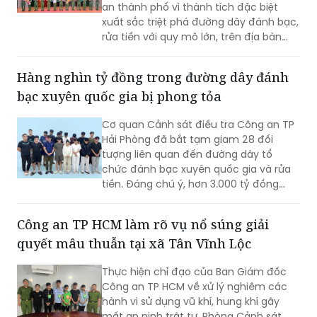
rộng.
Hàng nghìn tỷ đồng trong đường dây đánh
bạc xuyên quốc gia bị phong tỏa
Cơ quan Cảnh sát điều tra Công an TP
Hải Phòng đã bắt tạm giam 28 đối
tượng liên quan đến đường dây tổ
chức đánh bạc xuyên quốc gia và rửa
tiền. Đáng chú ý, hơn 3.000 tỷ đồng
trong 2.003 tài khoản tại 36 ngân hàng
đã bị phong tỏa để phục vụ điều tra.
Công an TP HCM làm rõ vụ nổ súng giải
quyết mâu thuẫn tại xã Tân Vĩnh Lộc
Thực hiện chỉ đạo của Ban Giám đốc
Công an TP HCM về xử lý nghiêm các
hành vi sử dụng vũ khí, hung khí gây
mất an ninh trật tự, Phòng Cảnh sát
hình sự đã phối hợp Công an xã Tân
Vĩnh Lộc, Công an xã Đông Thạnh và