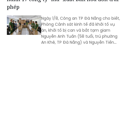
phép
Ngày 1/8, Công an TP Đà Nẵng cho biết,
Phòng Cảnh sát kinh tế đã khởi tố vụ
án, khởi tố bị can và bắt tạm giam
Nguyễn Anh Tuấn (58 tuổi, trú phường
An Khê, TP Đà Nẵng) và Nguyễn Tiến
Trãi (43 tuổi, trú TPHCM) để điều tra về
hành vi in, phát hành, mua bán trái
phép hóa đơn.