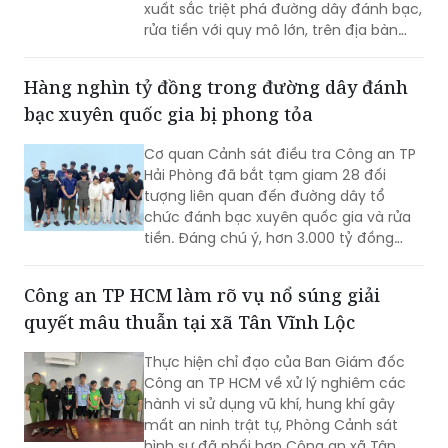
xuất sắc triệt phá đường dây đánh bạc,
rửa tiền với quy mô lớn, trên địa bàn
rộng.
Hàng nghìn tỷ đồng trong đường dây đánh
bạc xuyên quốc gia bị phong tỏa
Cơ quan Cảnh sát điều tra Công an TP
Hải Phòng đã bắt tạm giam 28 đối
tượng liên quan đến đường dây tổ
chức đánh bạc xuyên quốc gia và rửa
tiền. Đáng chú ý, hơn 3.000 tỷ đồng
trong 2.003 tài khoản tại 36 ngân hàng
đã bị phong tỏa để phục vụ điều tra.
Công an TP HCM làm rõ vụ nổ súng giải
quyết mâu thuẫn tại xã Tân Vĩnh Lộc
Thực hiện chỉ đạo của Ban Giám đốc
Công an TP HCM về xử lý nghiêm các
hành vi sử dụng vũ khí, hung khí gây
mất an ninh trật tự, Phòng Cảnh sát
hình sự đã phối hợp Công an xã Tân