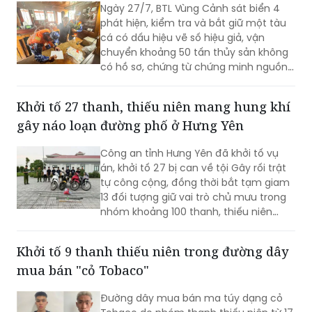
cá có dấu hiệu vẽ số hiệu giả, vận
chuyển khoảng 50 tấn thủy sản không
có hồ sơ, chứng từ chứng minh nguồn
gốc hợp.
Khởi tố 27 thanh, thiếu niên mang hung khí
gây náo loạn đường phố ở Hưng Yên
Công an tỉnh Hưng Yên đã khởi tố vụ
án, khởi tố 27 bị can về tội Gây rối trật
tự công cộng, đồng thời bắt tạm giam
13 đối tượng giữ vai trò chủ mưu trong
nhóm khoảng 100 thanh, thiếu niên
mang theo hung khí, đua xe, rượt đuổi,
đánh nhau trên địa bàn.
Khởi tố 9 thanh thiếu niên trong đường dây
mua bán "cỏ Tobaco"
Đường dây mua bán ma túy dạng cỏ
Tobaco do nhóm thanh thiếu niên từ 17
đến 19 tuổi thực hiện vừa bị Công an
tỉnh Nghệ An triệt xóa, khởi tố, tạm giam