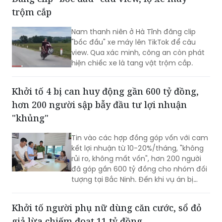
Nam thanh niên ở Hà Tĩnh đăng clip
"bốc đầu" xe máy lên TikTok để câu
view. Qua xác minh, công an còn phát
hiện chiếc xe là tang vật trộm cắp.​
Khởi tố 4 bị can huy động gần 600 tỷ đồng,
hơn 200 người sập bẫy đầu tư lợi nhuận
"khủng"
Tin vào các hợp đồng góp vốn với cam
kết lợi nhuận từ 10-20%/tháng, "không
rủi ro, không mất vốn", hơn 200 người
đã góp gần 600 tỷ đồng cho nhóm đối
tượng tại Bắc Ninh. Đến khi vụ án bị
phát hiện, còn 141 bị hại chưa được
hoàn trả khoảng 474 tỷ đồng.
Khởi tố người phụ nữ dùng căn cước, sổ đỏ
giả lừa chiếm đoạt 11 tỷ đồng
Dùng căn cước công dân và nhiều giấy