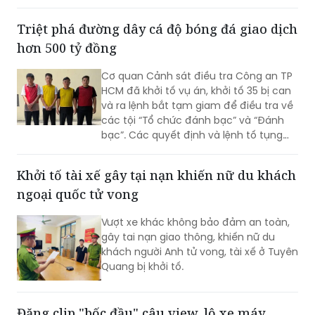
hơn 500 tỷ đồng
Cơ quan Cảnh sát điều tra Công an TP
HCM đã khởi tố vụ án, khởi tố 35 bị can
và ra lệnh bắt tạm giam để điều tra về
các tội “Tổ chức đánh bạc” và “Đánh
bạc”. Các quyết định và lệnh tố tụng
đã được Viện KSND TP HCM phê chuẩn.
Khởi tố tài xế gây tại nạn khiến nữ du khách
ngoại quốc tử vong
Vượt xe khác không bảo đảm an toàn,
gây tai nạn giao thông, khiến nữ du
khách người Anh tử vong, tài xế ở Tuyên
Quang bị khởi tố.
Đăng clip "bốc đầu" câu view, lộ xe máy
trộm cắp