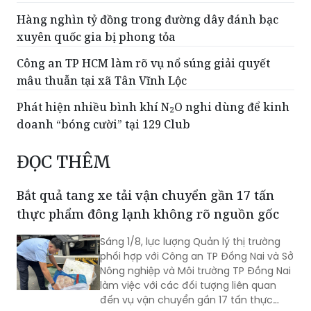
xuyên quốc gia bị phong tỏa
Công an TP HCM làm rõ vụ nổ súng giải quyết
mâu thuẫn tại xã Tân Vĩnh Lộc
Phát hiện nhiều bình khí N₂O nghi dùng để kinh
doanh “bóng cười” tại 129 Club
ĐỌC THÊM
Bắt quả tang xe tải vận chuyển gần 17 tấn
thực phẩm đông lạnh không rõ nguồn gốc
Sáng 1/8, lực lượng Quản lý thị trường
phối hợp với Công an TP Đồng Nai và Sở
Nông nghiệp và Môi trường TP Đồng Nai
làm việc với các đối tượng liên quan
đến vụ vận chuyển gần 17 tấn thực
phẩm đông lạnh không rõ nguồn gốc
xuất xứ, không có giấy tờ hợp pháp.
Triệt phá đường dây cá độ bóng đá giao dịch