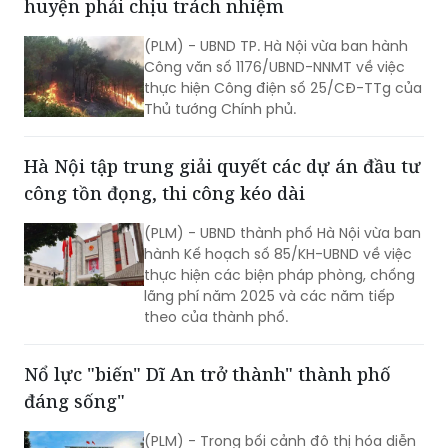
Công văn số 1176/UBND-NNMT về việc
thực hiện Công điện số 25/CĐ-TTg của
Thủ tướng Chính phủ.
Hà Nội tập trung giải quyết các dự án đầu tư
công tồn đọng, thi công kéo dài
(PLM) - UBND thành phố Hà Nội vừa ban
hành Kế hoạch số 85/KH-UBND về việc
thực hiện các biện pháp phòng, chống
lãng phí năm 2025 và các năm tiếp
theo của thành phố.
Nổ lực "biến" Dĩ An trở thành" thành phố
đáng sống"
(PLM) - Trong bối cảnh đô thị hóa diễn
ra nhanh chóng, TP Dĩ An, tỉnh Bình
Dương đang từng bước khẳng định vị