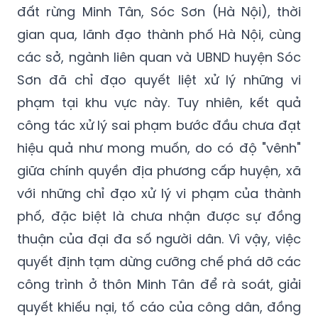
các sở, ngành liên quan và UBND huyện Sóc
Sơn đã chỉ đạo quyết liệt xử lý những vi
phạm tại khu vực này. Tuy nhiên, kết quả
công tác xử lý sai phạm bước đầu chưa đạt
hiệu quả như mong muốn, do có độ "vênh"
giữa chính quyền địa phương cấp huyện, xã
với những chỉ đạo xử lý vi phạm của thành
phố, đặc biệt là chưa nhận được sự đồng
thuận của đại đa số người dân. Vì vậy, việc
quyết định tạm dừng cưỡng chế phá dỡ các
công trình ở thôn Minh Tân để rà soát, giải
quyết khiếu nại, tố cáo của công dân, đồng
thời làm rõ hồ sơ pháp lý liên quan đến Dự
án quy hoạch rừng Sóc Sơn là quyết định