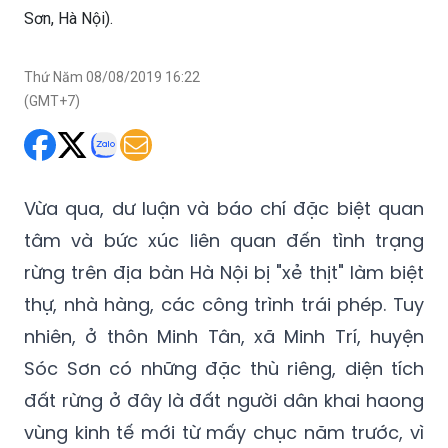
Thứ Năm 08/08/2019 16:22
(GMT+7)
Vừa qua, dư luận và báo chí đặc biệt quan
tâm và bức xúc liên quan đến tình trạng
rừng trên địa bàn Hà Nội bị "xẻ thịt" làm biệt
thự, nhà hàng, các công trình trái phép. Tuy
nhiên, ở thôn Minh Tân, xã Minh Trí, huyện
Sóc Sơn có những đặc thù riêng, diện tích
đất rừng ở đây là đất người dân khai haong
vùng kinh tế mới từ mấy chục năm trước, vì
vậy việc xử lý gặp nhiều khó khăn.
Tại công văn nêu trên, Chủ tịch UBND huyện