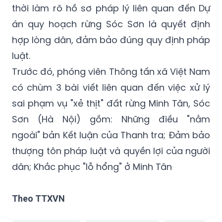
hợp lòng dân, đảm bảo đúng quy định pháp
luật.
Trước đó, phóng viên Thông tấn xã Việt Nam
có chùm 3 bài viết liên quan đến việc xử lý
sai phạm vụ "xẻ thịt" đất rừng Minh Tân, Sóc
Sơn (Hà Nội) gồm: Những điều "nằm
ngoài" bản Kết luận của Thanh tra; Đảm bảo
thượng tôn pháp luật và quyền lợi của người
dân; Khắc phục "lỗ hổng" ở Minh Tân
Theo TTXVN
UBND xã Minh Trí
Nguyễn Quốc Hùng
Đồng Đò
Minh Trí
UBND Huyện Sóc Sơn
Minh Tân