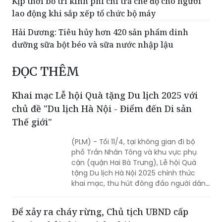
Hải Dương: Tiêu hủy hơn 420 sản phẩm dinh
dưỡng sữa bột béo và sữa nước nhập lậu
ĐỌC THÊM
Khai mạc Lễ hội Quà tặng Du lịch 2025 với
chủ đề "Du lịch Hà Nội - Điểm đến Di sản
Thế giới"
(PLM) - Tối 11/4, tại không gian đi bộ
phố Trần Nhân Tông và khu vực phụ
cận (quận Hai Bà Trưng), Lễ hội Quà
tặng Du lịch Hà Nội 2025 chính thức
khai mạc, thu hút đông đảo người dân
Thủ đô và du khách trong và ngoài
nước tới tham dự.
Để xảy ra cháy rừng, Chủ tịch UBND cấp
huyện phải chịu trách nhiệm
(PLM) - UBND TP. Hà Nội vừa ban hành