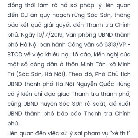
báo kết quả giải quyết đến Thanh tra Chính
phủ. Ngày 10/7/2019, Văn phòng UBND thành
phố Hà Nội ban hành Công văn số 6313/VP -
BTCD về việc khiếu nại, tố cáo, kiến nghị của
một số công dân ở thôn Minh Tân, xã Minh
Trí (Sóc Sơn, Hà Nội). Theo đó, Phó Chủ tịch
UBND thành phố Hà Nội Nguyễn Quốc Hùng
có ý kiến chỉ đạo giao Thanh tra thành phố,
cùng UBND huyện Sóc Sơn rà soát, đề xuất
UBND thành phố báo cáo Thanh tra Chính
phủ.
Liên quan đến việc xử lý sai phạm vụ "xẻ thịt"
đất rừng Minh Tân, Sóc Sơn (Hà Nội), thời
gian qua, lãnh đạo thành phố Hà Nội, cùng