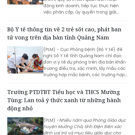
quyết thủ tục hành chính theo quy
định.
Bộ Y tế thông tin về 2 trẻ sốt cao, phát ban
tử vong trên địa bàn tỉnh Quảng Nam
(PLM) - Cục Phòng bệnh (Bộ Y tế) đề
nghị Sở Y tế tỉnh Quảng Nam chỉ đạo
đơn vị y tế dự phòng trên địa bàn khẩn
trương điều tra, xác minh, lấy mẫu các
trường hợp mắc bệnh, các trường hợp
tiếp xúc gần, xét nghiệm xác định tác
nhân gây bệnh; tăng cường giám sát,
Trường PTDTBT Tiểu học và THCS Mường
phát hiện sớm các trường hợp mắc
Tùng: Lan toả ý thức xanh từ những hành
mới tại cộng đồng.
động nhỏ
(PLM) -
Nhiều năm qua Phòng Giáo dục
huyện Mường Chà, tỉnh Điện Biên xác
định vai trò và mục tiêu giáo dục cho
học sinh bảo vệ môi trường từ cấp tiểu
học là một việc làm cần thiết và cấp