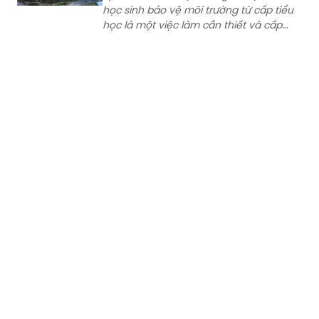
bách. Qua hoạt động giáo dục, hầu
hết các học sinh đều thể hiện
tình yêu thiên nhiên, hình thành một số
kỹ năng, thói quen bảo vệ môi trường
tại trường học và gia đình, nếp sống văn
minh, văn hoá.