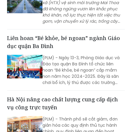
gom, vận chuyển xử lý rác, trồng cây
xanh tại địa phương góp phần giữ gìn
môi trường xanh, sạch, đẹp, vừa tạo việc
Liên hoan “Bé khỏe, bé ngoan” ngành Giáo
làm, thu nhập cho người lao động
dục quận Ba Đình
nghèo trên địa bàn huyện vùng
cao Tam Đường, tỉnh Lai Châu.
(PLM) - Ngày 13-3, Phòng Giáo dục và
Đào tạo quận Ba Đình tổ chức liên
hoan “Bé khỏe, bé ngoan” cấp mầm
non năm học 2024-2025. Đây là sân
chơi bổ ích, lý thú được các trường
mầm non rất mong đợi với mong
muốn học hỏi, chia sẻ kinh nghiệm
Hà Nội nâng cao chất lượng cung cấp dịch
nâng cao chất lượng chăm sóc, nuôi
vụ công trực tuyến
dưỡng, giáo dục trẻ. Và cũng là cơ hội
để trẻ mầm non của các trường học
(PLM) - Thành phố sẽ cắt giảm, đơn
trên địa bàn quận được giao lưu, thể
giản hóa các quy định thủ tục hành
hiện năng khiếu cũng như sự tự tin
chính, quy định liên quan đến hoạt
trong hoạt động hằng ngày.
động kinh doanh, tiếp tục thực hiện
việc phân cấp, ủy quyền trong giải