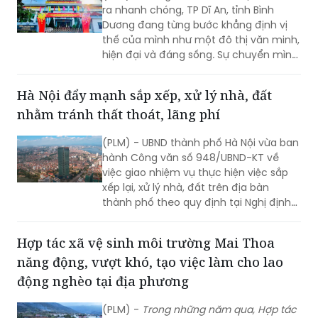
thế của mình như một đô thị văn minh,
hiện đại và đáng sống. Sự chuyển mình
mạnh mẽ này không thể thiếu vai trò
quan trọng của chính quyền địa
Hà Nội đẩy mạnh sắp xếp, xử lý nhà, đất
phương, với những nỗ lực không ngừng
nhằm tránh thất thoát, lãng phí
nghỉ nhằm mang lại diện mạo mới cho
Dĩ An, đáp ứng kỳ vọng của người dân
(PLM) - UBND thành phố Hà Nội vừa ban
và doanh nghiệp.
hành Công văn số 948/UBND-KT về
việc giao nhiệm vụ thực hiện việc sắp
xếp lại, xử lý nhà, đất trên địa bàn
thành phố theo quy định tại Nghị định
số 03/2025/NĐ-CP.
Hợp tác xã vệ sinh môi trường Mai Thoa
năng động, vượt khó, tạo việc làm cho lao
động nghèo tại địa phương
(PLM) -
Trong n
hững năm qua, Hợp tác
xã (HTX) vệ sinh môi trường Mai Thoa
đã không ngừng vươn lên khắc phục
khó khăn, nỗ lực thực hiện tốt việc thu