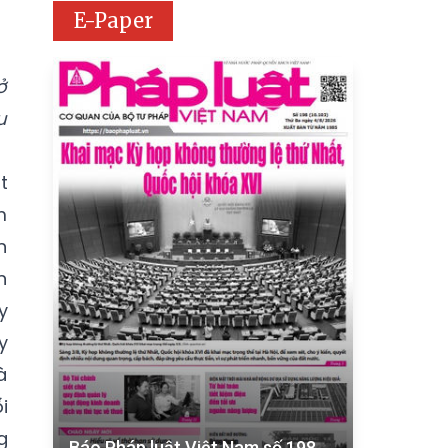
E-Paper
ở
u
t
m
n
n
y
y
à
i
g
Báo Pháp luật Việt Nam số 198