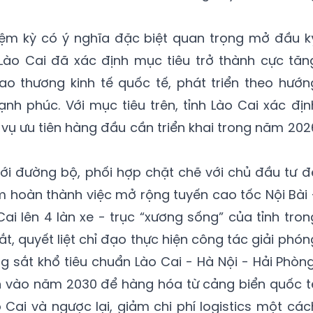
iệm kỳ có ý nghĩa đặc biệt quan trọng mở đầu k
 Lào Cai đã xác định mục tiêu trở thành cực tăn
iao thương kinh tế quốc tế, phát triển theo hướn
ạnh phúc. Với mục tiêu trên, tỉnh Lào Cai xác địn
vụ ưu tiên hàng đầu cần triển khai trong năm 202
với đường bộ, phối hợp chặt chẽ với chủ đầu tư đ
m hoàn thành việc mở rộng tuyến cao tốc Nội Bài 
ai lên 4 làn xe - trục “xương sống” của tỉnh tron
t, quyết liệt chỉ đạo thực hiện công tác giải phón
 sắt khổ tiêu chuẩn Lào Cai - Hà Nội - Hải Phòng
 vào năm 2030 để hàng hóa từ cảng biển quốc t
 Cai và ngược lại, giảm chi phí logistics một các