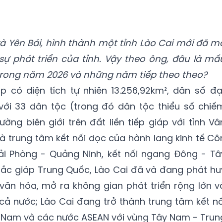
và Yên Bái, hình thành một tỉnh Lào Cai mới đã m
o sự phát triển của tỉnh. Vậy theo ông, đâu là mấ
trong năm 2026 và những năm tiếp theo theo?
p có diện tích tự nhiên 13.256,92km², dân số đạ
, với 33 dân tộc (trong đó dân tộc thiểu số chiế
ờng biên giới trên đất liền tiếp giáp với tỉnh Vâ
 là trung tâm kết nối dọc của hành lang kinh tế Cô
Hải Phòng - Quảng Ninh, kết nối ngang Đông - Tâ
a Bắc giáp Trung Quốc, Lào Cai đã và đang phát hu
ế, văn hóa, mở ra không gian phát triển rộng lớn v
ả nước; Lào Cai đang trở thành trung tâm kết nố
ệt Nam và các nước ASEAN với vùng Tây Nam - Trun