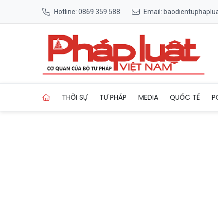
Hotline: 0869 359 588
Email: baodientuphapl
Trang chủ Tám đột phá để Là
THỜI SỰ
TƯ PHÁP
MEDIA
QUỐC TẾ
P