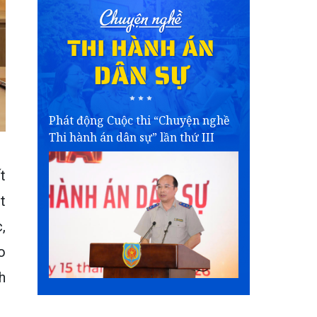
Phát động Cuộc thi “Chuyện nghề
Thi hành án dân sự” lần thứ III
t
t
,
o
h