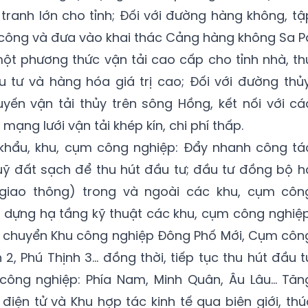
 tranh lớn cho tỉnh; Đối với đường hàng không, tậ
 công và đưa vào khai thác Cảng hàng không Sa P
ột phương thức vận tải cao cấp cho tỉnh nhà, th
 tư và hàng hóa giá trị cao; Đối với đường thủy
yến vận tải thủy trên sông Hồng, kết nối với cá
ạng lưới vận tải khép kín, chi phí thấp.
 khẩu, khu, cụm công nghiệp: Đẩy nhanh công tá
uỹ đất sạch để thu hút đầu tư; đầu tư đồng bộ h
, giao thông) trong và ngoài các khu, cụm côn
y dựng hạ tầng kỹ thuật các khu, cụm công nghiệp
di chuyển Khu công nghiệp Đông Phố Mới, Cụm côn
 2, Phú Thịnh 3... đồng thời, tiếp tục thu hút đầu t
 công nghiệp: Phía Nam, Minh Quân, Âu Lâu… Tăn
iện tử và Khu hợp tác kinh tế qua biên giới, thú