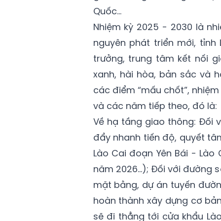
Quốc...
Nhiệm kỳ 2025 - 2030 là nh
nguyên phát triển mới, tỉnh
trưởng, trung tâm kết nối g
xanh, hài hòa, bản sắc và h
các điểm “mấu chốt”, nhiệm 
và các năm tiếp theo, đó là:
Về hạ tầng giao thông: Đối 
đẩy nhanh tiến độ, quyết tâ
Lào Cai đoạn Yên Bái - Lào C
năm 2026…); Đối với đường sắ
mặt bằng, dự án tuyến đường
hoàn thành xây dựng cơ bản
sẽ đi thẳng tới cửa khẩu Lào