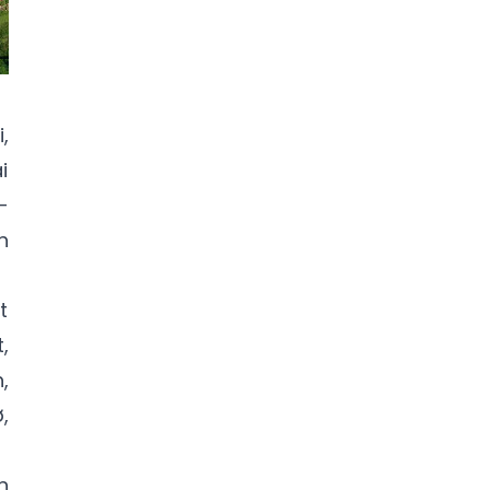
,
i
-
h
t
,
,
,
n