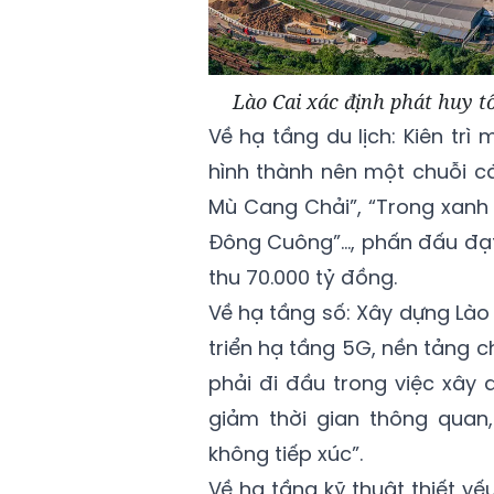
Lào Cai xác định phát huy t
Về hạ tầng du lịch: Kiên trì
hình thành nên một chuỗi cá
Mù Cang Chải”, “Trong xanh 
Đông Cuông”…, phấn đấu đạt 
thu 70.000 tỷ đồng.
Về hạ tầng số: Xây dựng Lào
triển hạ tầng 5G, nền tảng ch
phải đi đầu trong việc xây 
giảm thời gian thông quan,
không tiếp xúc”.
Về hạ tầng kỹ thuật thiết yếu