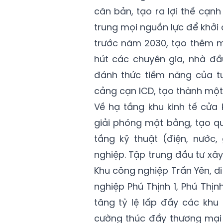
căn bản, tạo ra lợi thế cạnh
trung mọi nguồn lực để khởi
trước năm 2030, tạo thêm m
hút các chuyên gia, nhà đầu
đánh thức tiềm năng của tu
cảng cạn ICD, tạo thành một m
Về hạ tầng khu kinh tế cửa
giải phóng mặt bằng, tạo q
tầng kỹ thuật (điện, nước
nghiệp. Tập trung đầu tư xâ
Khu công nghiệp Trấn Yên, 
nghiệp Phú Thịnh 1, Phú Thịnh
tăng tỷ lệ lấp đầy các khu
cường thúc đẩy thương mại đ