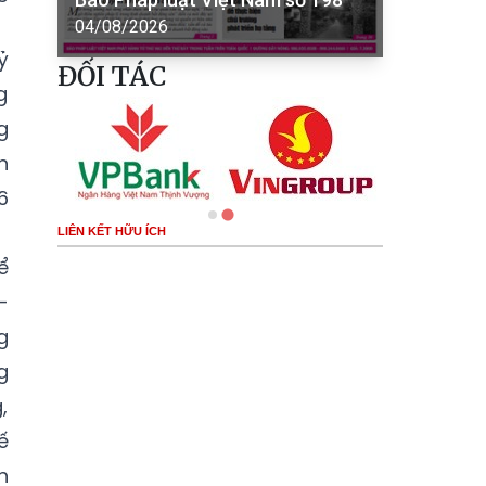
04/08/2026
ỷ
ĐỐI TÁC
g
g
h
6
LIÊN KẾT HỮU ÍCH
ể
-
g
g
,
ế
h