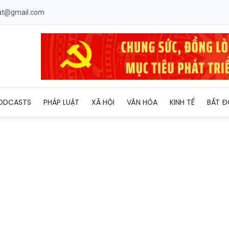
uat@gmail.com
o Cai trở thành trung tâm giao thương kinh tế
ODCASTS
PHÁP LUẬT
XÃ HỘI
VĂN HÓA
KINH TẾ
BẤT Đ