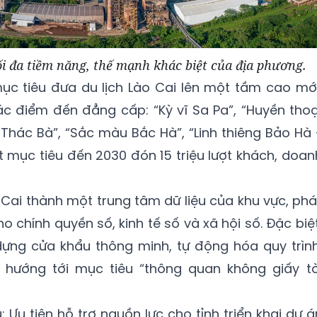
ối đa tiềm năng, thế mạnh khác biệt của địa phương.
 mục tiêu đưa du lịch Lào Cai lên một tầm cao mới
c điểm đến đẳng cấp: “Kỳ vĩ Sa Pa”, “Huyền thoạ
Thác Bà”, “Sắc màu Bắc Hà”, “Linh thiêng Bảo Hà 
mục tiêu đến 2030 đón 15 triệu lượt khách, doan
 Cai thành một trung tâm dữ liệu của khu vực, phá
o chính quyền số, kinh tế số và xã hội số. Đặc biệt
dựng cửa khẩu thông minh, tự động hóa quy trình
 hướng tới mục tiêu “thông quan không giấy tờ
: Ưu tiên hỗ trợ nguồn lực cho tỉnh triển khai dự á