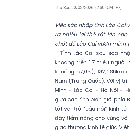
Thứ Sáu 20/02/2026 22:30 (GMT+7)
Việc sáp nhập tỉnh Lào Cai 
ra nhiều lợi thế rất lớn ch
chốt để Lào Cai vươn mình 
- Tỉnh Lào Cai sau sáp nhậ
khoảng trên 1,7 triệu người
khoảng 57,6%); 182,086km đư
Nam (Trung Quốc). Với vị trí
Minh - Lào Cai - Hà Nội - 
giữa các tỉnh biên giới phí
tốt vai trò “cầu nối” kinh t
đầy tiềm năng cho vùng và c
giao thương kinh tế giữa Vi