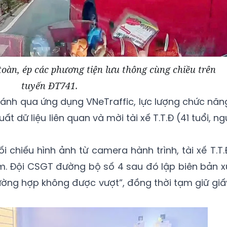
toàn, ép các phương tiện lưu thông cùng chiều trên
tuyến ĐT741.
 ánh qua ứng dụng VNeTraffic, lực lượng chức năn
ất dữ liệu liên quan và mời tài xế T.T.Đ (41 tuổi, ng
 chiếu hình ảnh từ camera hành trình, tài xế T.T.
m. Đội CSGT đường bộ số 4 sau đó lập biên bản x
trường hợp không được vượt”, đồng thời tạm giữ giấ