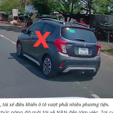
 tài xế điều khiển ô tô vượt phải nhiều phương tiện.
chức năng đã mời tài xế N.B.N đến làm việc. Tại c