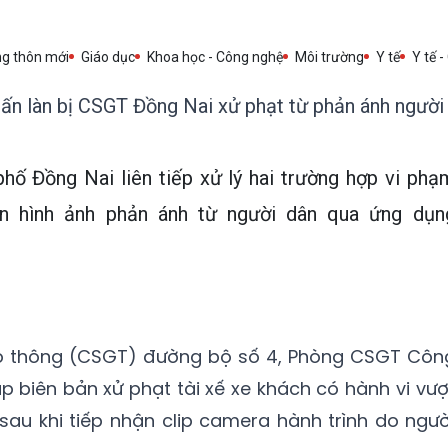
ng thôn mới
Giáo dục
Khoa học - Công nghệ
Môi trường
Y tế
Y tế -
 lấn làn bị CSGT Đồng Nai xử phạt từ phản ánh người
ố Đồng Nai liên tiếp xử lý hai trường hợp vi phạ
ận hình ảnh phản ánh từ người dân qua ứng dụn
ao thông (CSGT) đường bộ số 4, Phòng CSGT Côn
p biên bản xử phạt tài xế xe khách có hành vi vượ
au khi tiếp nhận clip camera hành trình do ngườ