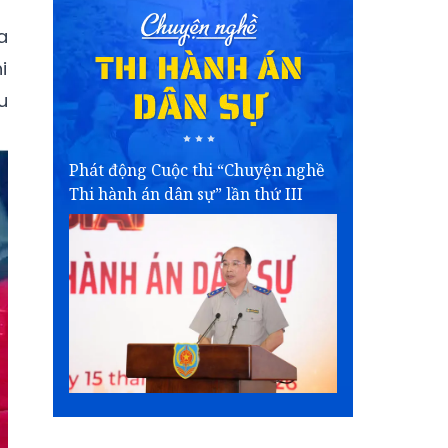
a
i
u
Phát động Cuộc thi “Chuyện nghề
Thi hành án dân sự” lần thứ III