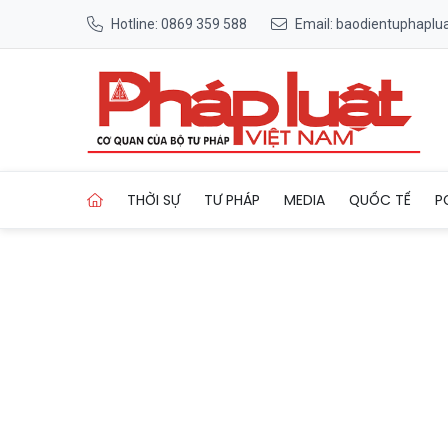
Hotline: 0869 359 588
Email: baodientuphapl
Trang chủ Tài xế xe khách v
THỜI SỰ
TƯ PHÁP
MEDIA
QUỐC TẾ
P