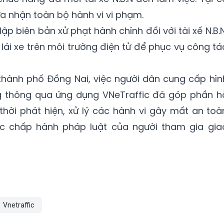
a nhận toàn bộ hành vi vi phạm.
p biên bản xử phạt hành chính đối với tài xế N.B.N
lái xe trên môi trường điện tử để phục vụ công tá
ành phố Đồng Nai, việc người dân cung cấp hìn
ng thông qua ứng dụng VNeTraffic đã góp phần h
 thời phát hiện, xử lý các hành vi gây mất an toà
ức chấp hành pháp luật của người tham gia gia
Vnetraffic