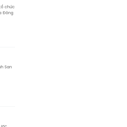
 tổ chức
ia Đông
nh San
được