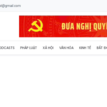
uat@gmail.com
uân đội Anh bất ngờ được tìm thấy ở bãi rác
ODCASTS
PHÁP LUẬT
XÃ HỘI
VĂN HÓA
KINH TẾ
BẤT Đ