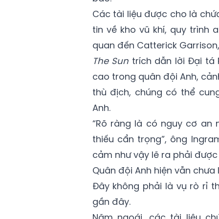
Các tài liệu được cho là chứa
tin về kho vũ khí, quy trình
quan đến Catterick Garrison,
The Sun
trích dẫn lời Đại tá
cao trong quân đội Anh, cảnh
thù địch, chúng có thể cun
Anh.
“Rõ ràng là có nguy cơ an n
thiếu cẩn trọng”, ông Ingra
cảm như vậy lẽ ra phải được 
Quân đội Anh hiện vẫn chưa lê
Đây không phải là vụ rò rỉ 
gần đây.
Năm ngoái, các tài liệu ch