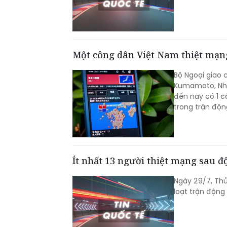
Một công dân Việt Nam thiệt mạng
Bộ Ngoại giao 
Kumamoto, Nhật
đến nay có 1 c
trong trận độn
Ít nhất 13 người thiệt mạng sau 
Ngày 29/7, Thủ
loạt trận động