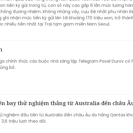
won tiền ký gửi trong tù, con số này cao gấp 6 lần mức lương h
thống đương nhiệm. Không những vậy, cựu Đệ nhất phu nhân K
ghi nhận mức tiền ký gửi lên tới khoảng 170 triệu won, trở thà
 nhiều tiền nhất tại Trại tạm giam miền Nam Seoul.
m
a chính thức cáo buộc nhà sáng lập Telegram Pavel Durov có 
hủng bố.
yến bay thử nghiệm thẳng từ Australia đến châu Â
 nghiệm đầu tiên từ Australia đến châu Âu do hãng Qantas kha
3,6 triệu lượt theo dõi.