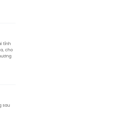
i tỉnh
a, cho
thương
g sau