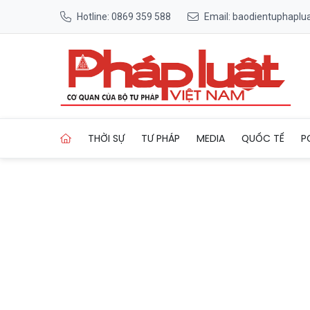
Hotline: 0869 359 588
Email: baodientuphapl
Trang chủ Tài liệu mật của q
THỜI SỰ
TƯ PHÁP
MEDIA
QUỐC TẾ
P