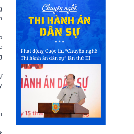
g
n
p
c
Phát động Cuộc thi “Chuyện nghề
g
Thi hành án dân sự” lần thứ III
ự
y
h
k