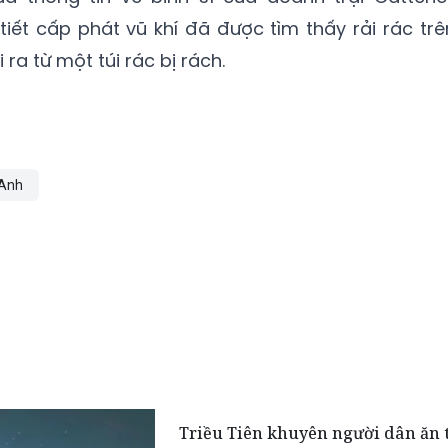
 tiết cấp phát vũ khí đã được tìm thấy rải rác trê
ra từ một túi rác bị rách.
Anh
Triều Tiên khuyên người dân ăn t