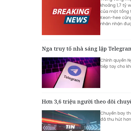
khoảng 1,7 tỷ 
của một tổng 
Keon-hee cũng 
nhân nhận được
Nga truy tố nhà sáng lập Telegra
Chính quyền Ng
tiếp tay cho k
Hơn 3,6 triệu người theo dõi chu
Chuyến bay thử
đã thu hút hơn 