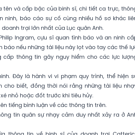
 tên và cấp bậc của binh sĩ, chi tiết ca trực, thôn
 an ninh, báo cáo sự cố cùng nhiều hồ sơ khác liê
 doanh trại lớn nhất của Lục quân Anh.
 Philip Ingram, cựu sĩ quan tình báo và an ninh cấ
 báo nếu những tài liệu này lọt vào tay các thế lự
g cấp thông tin gây nguy hiểm cho các lực lượn
inh. Đây là hành vi vi phạm quy trình, thể hiện s
m cho biết, đồng thời nói rằng những tài liệu nhạ
xé nhỏ hoặc đốt trước khi tiêu hủy.
n tiếng bình luận về các thông tin trên.
thông tin quân sự nhạy cảm duy nhất xảy ra ở An
ứa thông tin về binh sĩ của doanh trại Catteric