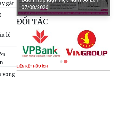
ay gắt
07/08/2026
0
ĐỐI TÁC
án lẻ
t
tên
ển
LIÊN KẾT HỮU ÍCH
ử vong