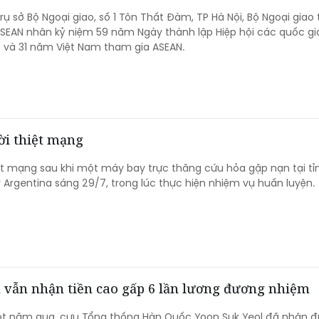
Trụ sở Bộ Ngoại giao, số 1 Tôn Thất Đàm, TP Hà Nội, Bộ Ngoại giao
SEAN nhân kỷ niệm 59 năm Ngày thành lập Hiệp hội các quốc g
 và 31 năm Việt Nam tham gia ASEAN.
ời thiệt mạng
ệt mạng sau khi một máy bay trực thăng cứu hỏa gặp nạn tại tỉ
 Argentina sáng 29/7, trong lúc thực hiện nhiệm vụ huấn luyện.
 vẫn nhận tiền cao gấp 6 lần lương đương nhiệm
t năm qua, cựu Tổng thống Hàn Quốc Yoon Suk Yeol đã nhận 