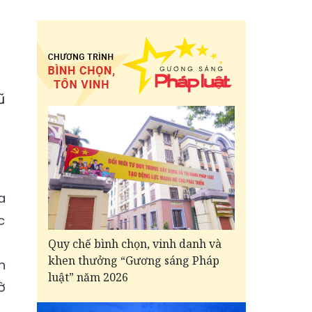
ũ
.
a
c
Quy chế bình chọn, vinh danh và
khen thưởng “Gương sáng Pháp
n
luật” năm 2026
ờ