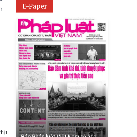
E-Paper
n
hịt
Báo Pháp luật Việt Nam số 201