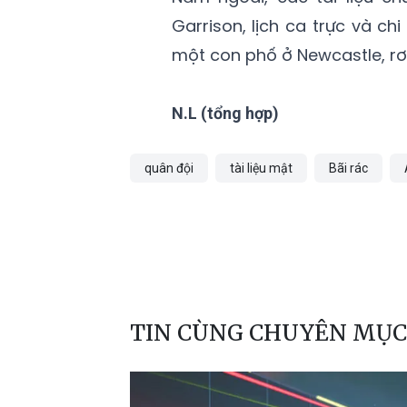
Garrison, lịch ca trực và chi
một con phố ở Newcastle, rơi 
N.L (tổng hợp)
quân đội
tài liệu mật
Bãi rác
TIN CÙNG CHUYÊN MỤC