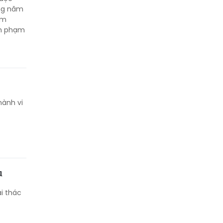
àng năm
im
nh phạm
hành vi
u
i thác