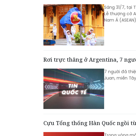
Sáng 31/7, tại 
Lễ thượng cờ A
Nam Á (ASEAN)
Rơi trực thăng ở Argentina, 7 ngư
7 người đã thi
Juan, miền Tây
Cựu Tổng thống Hàn Quốc ngồi tù
Trong vòng mộ