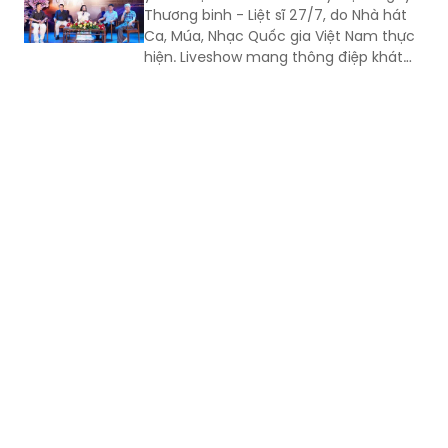
Thương binh - Liệt sĩ 27/7, do Nhà hát
Ca, Múa, Nhạc Quốc gia Việt Nam thực
hiện. Liveshow mang thông điệp khát
vọng về tình yêu đôi lứa, hạnh phúc gia
đình, tình yêu con người và quê hương,
đất nước. Đó còn là khát vọng hòa
bình, lòng biết ơn đối với những người
đã ngã xuống vì độc lập, tự do của Tổ
quốc.