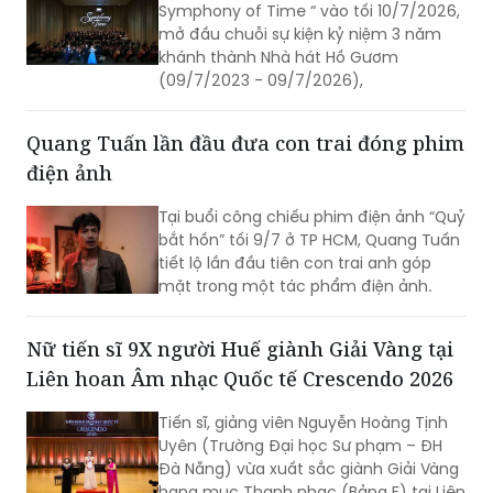
Symphony of Time “ vào tối 10/7/2026,
mở đầu chuỗi sự kiện kỷ niệm 3 năm
khánh thành Nhà hát Hồ Gươm
(09/7/2023 - 09/7/2026),
Quang Tuấn lần đầu đưa con trai đóng phim
điện ảnh
Tại buổi công chiếu phim điện ảnh “Quỷ
bắt hồn” tối 9/7 ở TP HCM, Quang Tuấn
tiết lộ lần đầu tiên con trai anh góp
mặt trong một tác phẩm điện ảnh.
Nữ tiến sĩ 9X người Huế giành Giải Vàng tại
Liên hoan Âm nhạc Quốc tế Crescendo 2026
Tiến sĩ, giảng viên Nguyễn Hoàng Tịnh
Uyên (Trường Đại học Sư phạm – ĐH
Đà Nẵng) vừa xuất sắc giành Giải Vàng
hạng mục Thanh nhạc (Bảng F) tại Liên