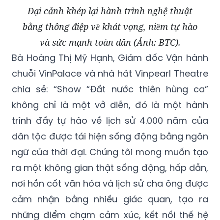
Đại cảnh khép lại hành trình nghệ thuật
bằng thông điệp về khát vọng, niềm tự hào
và sức mạnh toàn dân (Ảnh: BTC).
Bà Hoàng Thị Mỹ Hạnh, Giám đốc Vận hành
chuỗi VinPalace và nhà hát Vinpearl Theatre
chia sẻ: “Show “Đất nước thiên hùng ca”
không chỉ là một vở diễn, đó là một hành
trình đầy tự hào về lịch sử 4.000 năm của
dân tộc được tái hiện sống động bằng ngôn
ngữ của thời đại. Chúng tôi mong muốn tạo
ra một không gian thật sống động, hấp dẫn,
nơi hồn cốt văn hóa và lịch sử cha ông được
cảm nhận bằng nhiều giác quan, tạo ra
những điểm chạm cảm xúc, kết nối thế hệ