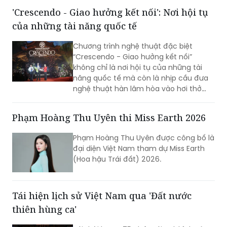
'Crescendo - Giao hưởng kết nối': Nơi hội tụ
của những tài năng quốc tế
Chương trình nghệ thuật đặc biệt
“Crescendo - Giao hưởng kết nối”
không chỉ là nơi hội tụ của những tài
năng quốc tế mà còn là nhịp cầu đưa
nghệ thuật hàn lâm hòa vào hơi thở
cuộc sống, góp phần khẳng định vị thế
TP Sáng tạo của Hà Nội. Đêm nhạc đã
Phạm Hoàng Thu Uyên thi Miss Earth 2026
xóa nhòa khoảng cách giữa âm nhạc
hàn lâm và khán giả, để lại dấu ấn văn
Phạm Hoàng Thu Uyên được công bố là
hóa trong lòng người dân địa phương
đại diện Việt Nam tham dự Miss Earth
cùng du khách thập phương.
(Hoa hậu Trái đất) 2026.
Tái hiện lịch sử Việt Nam qua 'Đất nước
thiên hùng ca'