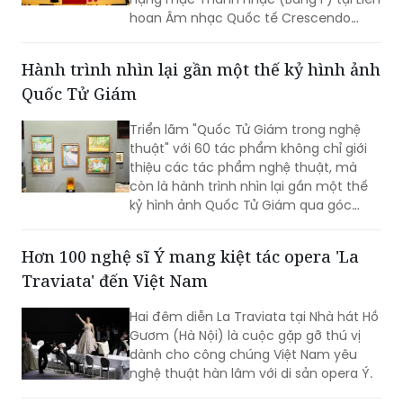
hoan Âm nhạc Quốc tế Crescendo
2026. Thành tích tiếp tục khẳng định
dấu ấn của nữ tiến sĩ 9X trong lĩnh vực
Hành trình nhìn lại gần một thế kỷ hình ảnh
biểu diễn, nghiên cứu và đào tạo âm
Quốc Tử Giám
nhạc.
Triển lãm "Quốc Tử Giám trong nghệ
thuật" với 60 tác phẩm không chỉ giới
thiệu các tác phẩm nghệ thuật, mà
còn là hành trình nhìn lại gần một thế
kỷ hình ảnh Quốc Tử Giám qua góc
nhìn của các họa sĩ, kiến trúc sư, nhiếp
ảnh gia và nghệ sĩ thuộc nhiều thế hệ.
Hơn 100 nghệ sĩ Ý mang kiệt tác opera 'La
Traviata' đến Việt Nam
Hai đêm diễn La Traviata tại Nhà hát Hồ
Gươm (Hà Nội) là cuộc gặp gỡ thú vị
dành cho công chúng Việt Nam yêu
nghệ thuật hàn lâm với di sản opera Ý.