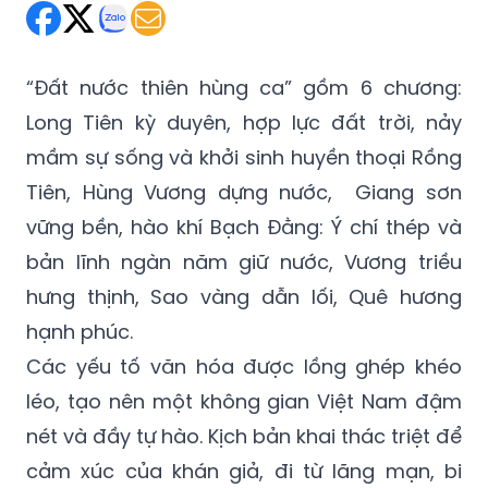
“Đất nước thiên hùng ca” gồm 6 chương:
Long Tiên kỳ duyên, hợp lực đất trời, nảy
mầm sự sống và khởi sinh huyền thoại Rồng
Tiên, Hùng Vương dựng nước, Giang sơn
vững bền, hào khí Bạch Đằng: Ý chí thép và
bản lĩnh ngàn năm giữ nước, Vương triều
hưng thịnh, Sao vàng dẫn lối, Quê hương
hạnh phúc.
Các yếu tố văn hóa được lồng ghép khéo
léo, tạo nên một không gian Việt Nam đậm
nét và đầy tự hào. Kịch bản khai thác triệt để
cảm xúc của khán giả, đi từ lãng mạn, bi