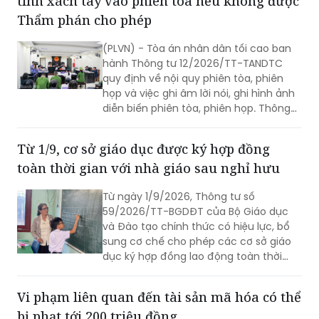
tính xách tay vào phiên tòa nếu không được
Thẩm phán cho phép
(PLVN) - Tòa án nhân dân tối cao ban
hành Thông tư 12/2026/TT-TANDTC
quy định về nội quy phiên tòa, phiên
họp và việc ghi âm lời nói, ghi hình ảnh
diễn biến phiên tòa, phiên họp. Thông
tư 12/2026/TT-TANDTC có hiệu lực từ
1/8/2026.
Từ 1/9, cơ sở giáo dục được ký hợp đồng
toàn thời gian với nhà giáo sau nghỉ hưu
Từ ngày 1/9/2026, Thông tư số
59/2026/TT-BGDĐT của Bộ Giáo dục
và Đào tạo chính thức có hiệu lực, bổ
sung cơ chế cho phép các cơ sở giáo
dục ký hợp đồng lao động toàn thời
gian với nhà giáo sau khi nghỉ hưu nếu
đáp ứng đủ điều kiện.
Vi phạm liên quan đến tài sản mã hóa có thể
bị phạt tới 200 triệu đồng