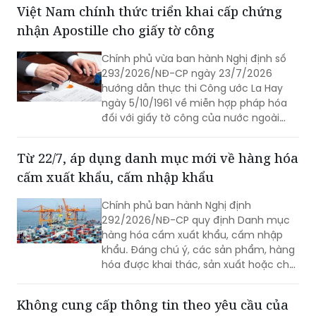
Việt Nam chính thức triển khai cấp chứng
nhận Apostille cho giấy tờ công
Chính phủ vừa ban hành Nghị định số
293/2026/NĐ-CP ngày 23/7/2026
hướng dẫn thực thi Công ước La Hay
ngày 5/10/1961 về miễn hợp pháp hóa
đối với giấy tờ công của nước ngoài
(Công ước Apostille).
Từ 22/7, áp dụng danh mục mới về hàng hóa
cấm xuất khẩu, cấm nhập khẩu
Chính phủ ban hành Nghị định
292/2026/NĐ-CP quy định Danh mục
hàng hóa cấm xuất khẩu, cấm nhập
khẩu. Đáng chú ý, các sản phẩm, hàng
hóa được khai thác, sản xuất hoặc chế
tạo toàn bộ hay một phần bằng lao
động cưỡng bức thuộc diện cấm nhập
Không cung cấp thông tin theo yêu cầu của
khẩu vào Việt Nam.