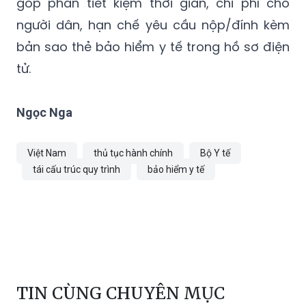
góp phần tiết kiệm thời gian, chi phí cho
người dân, hạn chế yêu cầu nộp/đính kèm
bản sao thẻ bảo hiểm y tế trong hồ sơ điện
tử.
Ngọc Nga
Việt Nam
thủ tục hành chính
Bộ Y tế
tái cấu trúc quy trình
bảo hiểm y tế
TIN CÙNG CHUYÊN MỤC