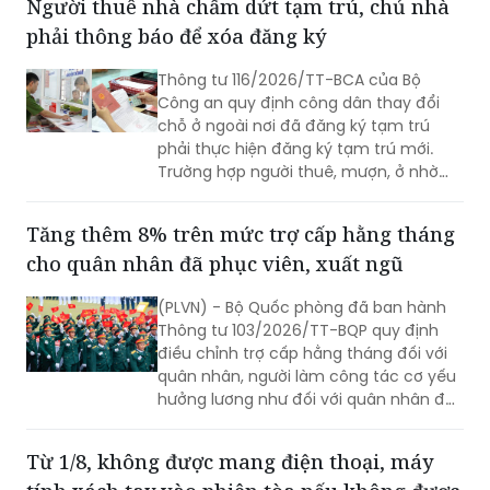
Người thuê nhà chấm dứt tạm trú, chủ nhà
phải thông báo để xóa đăng ký
Thông tư 116/2026/TT-BCA của Bộ
Công an quy định công dân thay đổi
chỗ ở ngoài nơi đã đăng ký tạm trú
phải thực hiện đăng ký tạm trú mới.
Trường hợp người thuê, mượn, ở nhờ
chấm dứt việc cư trú, người cho thuê,
cho mượn, cho ở nhờ có trách nhiệm
Tăng thêm 8% trên mức trợ cấp hằng tháng
thông báo cho cơ quan đăng ký cư trú.
cho quân nhân đã phục viên, xuất ngũ
(PLVN) - Bộ Quốc phòng đã ban hành
Thông tư 103/2026/TT-BQP quy định
điều chỉnh trợ cấp hằng tháng đối với
quân nhân, người làm công tác cơ yếu
hưởng lương như đối với quân nhân đã
phục viên, xuất ngũ, thôi việc.
Từ 1/8, không được mang điện thoại, máy