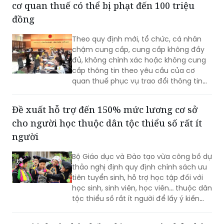
cơ quan thuế có thể bị phạt đến 100 triệu
đồng
Theo quy định mới, tổ chức, cá nhân
chậm cung cấp, cung cấp không đầy
đủ, không chính xác hoặc không cung
cấp thông tin theo yêu cầu của cơ
quan thuế phục vụ trao đổi thông tin
về thuế có thể bị phạt từ 10 đến 100
triệu đồng.
Đề xuất hỗ trợ đến 150% mức lương cơ sở
cho người học thuộc dân tộc thiểu số rất ít
người
Bộ Giáo dục và Đào tạo vừa công bố dự
thảo nghị định quy định chính sách ưu
tiên tuyển sinh, hỗ trợ học tập đối với
học sinh, sinh viên, học viên... thuộc dân
tộc thiểu số rất ít người để lấy ý kiến
góp ý.