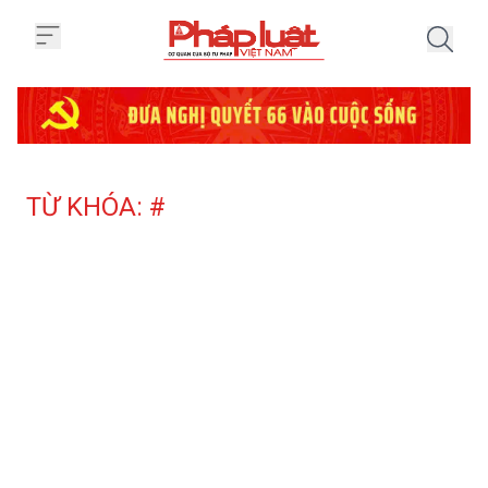
Trang chủ Tag
TỪ KHÓA: #