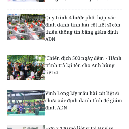
Quy trình 4 bước phối hợp xác
định danh tính hài cốt liệt sĩ còn
thiếu thông tin bằng giám định
ADN
'Chiến dịch 500 ngày đêm' - Hành
trình trả lại tên cho Anh hùng
liệt sĩ
Vĩnh Long lấy mẫu hài cốt liệt sĩ
chưa xác định danh tính để giám
định ADN
Hơn 7.100 mộ liệt sĩ tại Huế sẽ