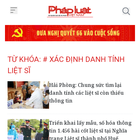
Trang chủ Tag
TỪ KHÓA: # XÁC ĐỊNH DANH TÍNH
LIỆT SĨ
Hải Phòng: Chung sức tìm lại
danh tính các liệt sĩ còn thiếu
thông tin
Triển khai lấy mẫu, số hóa thông
tin 1.456 hài cốt liệt sĩ tại Nghĩa
trang Liệt sĩ thành phố Huế