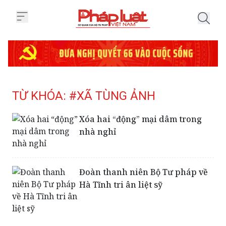
Trang chủ Tag
TỪ KHÓA: #XÃ TÙNG ẢNH
Xóa hai “động” mại dâm trong
nhà nghỉ
Đoàn thanh niên Bộ Tư pháp về
Hà Tĩnh tri ân liệt sỹ