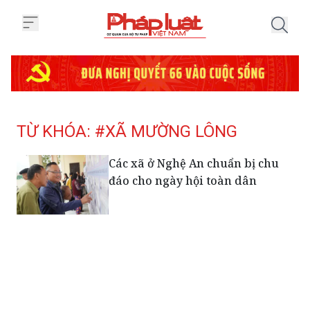
Trang chủ Tag
TỪ KHÓA: #XÃ MƯỜNG LÔNG
Các xã ở Nghệ An chuẩn bị chu
đáo cho ngày hội toàn dân