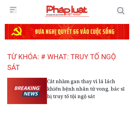
Trang chủ Tag
TỪ KHÓA: # WHAT: TRUY TỐ NGỘ
SÁT
Cắt nhầm gan thay vì lá lách
khiến bệnh nhân tử vong, bác sĩ
bị truy tố tội ngộ sát