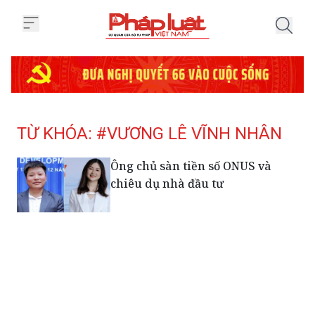
Trang chủ Tag
TỪ KHÓA: #VƯƠNG LÊ VĨNH NHÂN
Ông chủ sàn tiền số ONUS và
chiêu dụ nhà đầu tư