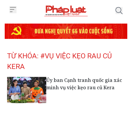
Trang chủ Tag
TỪ KHÓA: #VỤ VIỆC KẸO RAU CỦ
KERA
Ủy ban Cạnh tranh quốc gia xác
minh vụ việc kẹo rau củ Kera