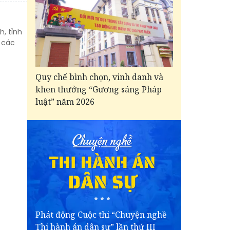
h, tỉnh
 các
Quy chế bình chọn, vinh danh và
khen thưởng “Gương sáng Pháp
luật” năm 2026
Phát động Cuộc thi “Chuyện nghề
Thi hành án dân sự” lần thứ III