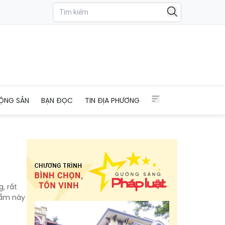
ỘNG SẢN
BẠN ĐỌC
TIN ĐỊA PHƯƠNG
, rất
hẩm này