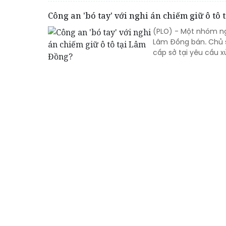
Công an 'bó tay' với nghi án chiếm giữ ô tô
(PLO) - Một nhóm ngư
Lâm Đồng bán. Chủ s
cấp sở tại yêu cầu xử