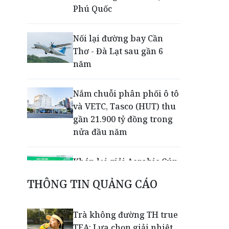
Phú Quốc
Nối lại đường bay Cần
Thơ - Đà Lạt sau gần 6
năm
Nắm chuỗi phân phối ô tô
và VETC, Tasco (HUT) thu
gần 21.900 tỷ đồng trong
nửa đầu năm
Khép lại giải Aerobic Cúp
Nestlé MILO 2026: Sân
THÔNG TIN QUẢNG CÁO
chơi học đường giúp học
sinh rèn kỹ năng sống
qua từng bước nhảy
Trà không đường TH true
TEA: Lựa chọn giải nhiệt