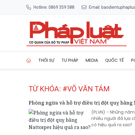
Hotline: 0869 359 588
Email: baodientuphapl
Trang chủ Tag
THỜI SỰ
TƯ PHÁP
MEDIA
QUỐC TẾ
P
TỪ KHÓA: #VÕ VĂN TÁM
Phòng ngừa và hỗ trợ điều trị đột quỵ bằng
(PLVN) - Những năm q
nhiều người đã lựa 
có hiệu quả ra sao?