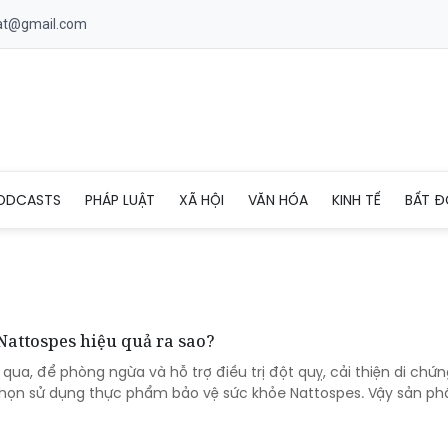
uat@gmail.com
ODCASTS
PHÁP LUẬT
XÃ HỘI
VĂN HÓA
KINH TẾ
BẤT Đ
 Nattospes hiệu quả ra sao?
ua, để phòng ngừa và hỗ trợ điều trị đột quỵ, cải thiện di chứng
chọn sử dụng thực phẩm bảo vệ sức khỏe Nattospes. Vậy sản p