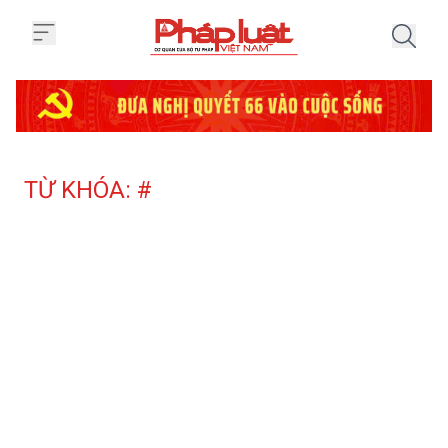
Trang chủ Tag
TỪ KHÓA: #