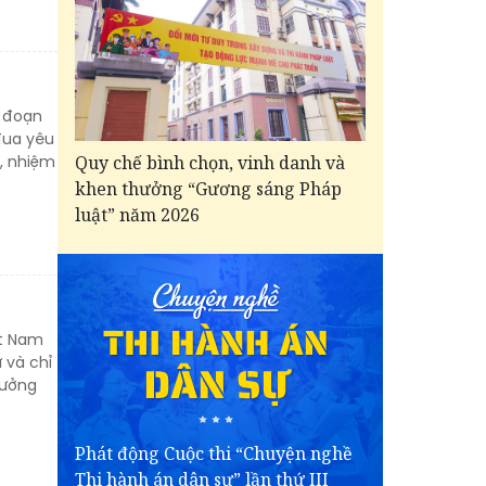
i đoạn
đua yêu
, nhiệm
Quy chế bình chọn, vinh danh và
khen thưởng “Gương sáng Pháp
luật” năm 2026
ệt Nam
 và chỉ
hưởng
Phát động Cuộc thi “Chuyện nghề
Thi hành án dân sự” lần thứ III