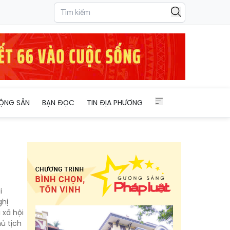
ỘNG SẢN
BẠN ĐỌC
TIN ĐỊA PHƯƠNG
i
ghị
 xã hội
ủ tịch