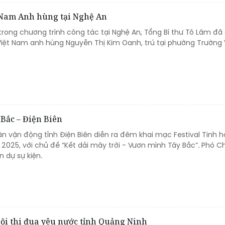
 Nam Anh hùng tại Nghệ An
, trong chương trình công tác tại Nghệ An, Tổng Bí thư Tô Lâm đã
iệt Nam anh hùng Nguyễn Thị Kim Oanh, trú tại phường Trường 
 Bắc – Điện Biên
 Sân vận động tỉnh Điện Biên diễn ra đêm khai mạc Festival Tinh 
2025, với chủ đề “Kết dải mây trời - Vươn mình Tây Bắc”. Phó C
 dự sự kiện.
ội thi đua yêu nước tỉnh Quảng Ninh