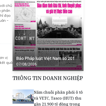
 với chủ
p phần
chỉ đạo
uân -
ơn vị
Báo Pháp luật Việt Nam số 201
 kết quả
07/08/2026
THÔNG TIN DOANH NGHIỆP
Nắm chuỗi phân phối ô tô
và VETC, Tasco (HUT) thu
gần 21.900 tỷ đồng trong