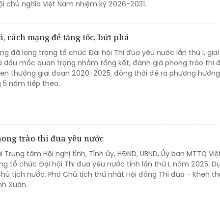
i chủ nghĩa Việt Nam nhiệm kỳ 2026-2031.
, cách mạng để tăng tốc, bứt phá
ang đã long trọng tổ chức Đại hội Thi đua yêu nước lần thứ I, gia
là dấu mốc quan trọng nhằm tổng kết, đánh giá phong trào thi 
en thưởng giai đoạn 2020-2025, đồng thời đề ra phương hướng
5 năm tiếp theo.
hong trào thi đua yêu nước
tại Trung tâm Hội nghị tỉnh, Tỉnh ủy, HĐND, UBND, Ủy ban MTTQ Vi
ng tổ chức Đại hội Thi đua yêu nước tỉnh lần thứ I, năm 2025. Dự
Chủ tịch nước, Phó Chủ tịch thứ nhất Hội đồng Thi đua - Khen t
nh Xuân.