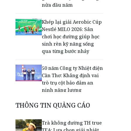
nửa đầu năm
Khép lại giải Aerobic Cúp
Nestlé MILO 2026: Sân
chơi học đường giúp học
sinh rèn kỹ năng sống
qua từng bước nhảy
50 năm Công ty Nhiệt điện
Cần Thơ: Khẳng định vai
trò trụ cột bảo đảm an
ninh năng lượng
THÔNG TIN QUẢNG CÁO
Thạc sĩ Trần Thanh Nhàn
lan tỏa miễn phí kiến
thức luật thuế qua
Trà không đường TH true
livestream
TEA: Lựa chọn giải nhiệt