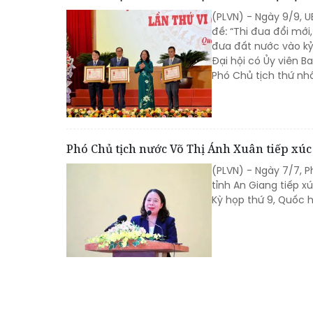
(PLVN) - Ngày 9/9, U
đề: “Thi đua đổi mới
đưa đất nước vào kỷ
Đại hội có Ủy viên 
Phó Chủ tịch thứ nh
Phó Chủ tịch nước Võ Thị Ánh Xuân tiếp xúc c
(PLVN) - Ngày 7/7, 
tỉnh An Giang tiếp x
Kỳ họp thứ 9, Quốc hộ