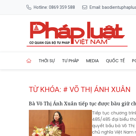
Hotline: 0869 359 588
Email: baodientuphapl
Trang chủ Tag
THỜI SỰ
TƯ PHÁP
MEDIA
QUỐC TẾ
P
TỪ KHÓA: # VÕ THỊ ÁNH XUÂN
Bà Võ Thị Ánh Xuân tiếp tục được bầu giữ c
Tiếp tục chương trìn
485/485 đại biểu th
quyết bầu bà Võ Thị
chủ nghĩa Việt Nam 