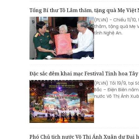
Tổng Bí thư Tô Lâm thăm, tặng quà Mẹ Việt
(PLVN) - Chiều 11/10
thăm, tặng quà Mẹ V
tỉnh Nghệ An.
Đặc sắc đêm khai mạc Festival Tinh hoa Tây
(PLVN) Tối 19/9, tại
Bắc – Điện Biên năm 
nước Võ Thị Ánh Xuân
Phó Chủ tịch nước Võ Thị Ánh Xuân dự Đại h