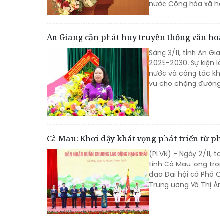
nước Cộng hòa xã hộ
An Giang cần phát huy truyền thống văn hoá
Sáng 3/11, tỉnh An Gi
2025-2030. Sự kiện 
nước và công tác kh
vụ cho chặng đường 
Cà Mau: Khơi dậy khát vọng phát triển từ p
(PLVN) - Ngày 2/11, 
tỉnh Cà Mau long trọ
đạo Đại hội có Phó 
Trung ương Võ Thị Á