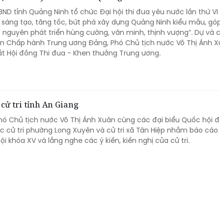
BND tỉnh Quảng Ninh tổ chức Đại hội thi đua yêu nước lần thứ VI
, sáng tạo, tăng tốc, bứt phá xây dựng Quảng Ninh kiểu mẫu, gó
 nguyên phát triển hùng cường, văn minh, thịnh vượng”. Dự và 
Ban Chấp hành Trung ương Đảng, Phó Chủ tịch nước Võ Thị Ánh X
ất Hội đồng Thi đua - Khen thưởng Trung ương.
ử tri tỉnh An Giang​
Phó Chủ tịch nước Võ Thị Ánh Xuân cùng các đại biểu Quốc hội đ
úc cử tri phường Long Xuyên và cử tri xã Tân Hiệp nhằm báo cáo
i khóa XV và lắng nghe các ý kiến, kiến nghị của cử tri.​