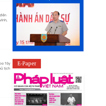
 đến
Vinh,
E-Paper
hoa Tây
hủ tịch