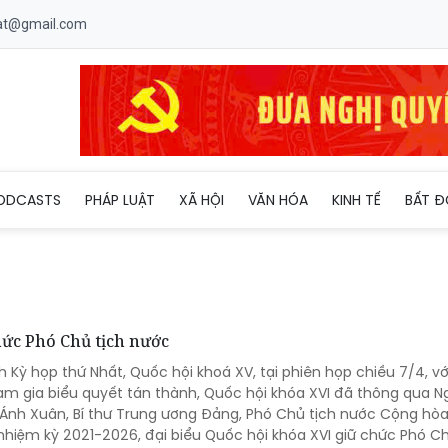
uat@gmail.com
ODCASTS
PHÁP LUẬT
XÃ HỘI
VĂN HÓA
KINH TẾ
BẤT Đ
hức Phó Chủ tịch nước
h Kỳ họp thứ Nhất, Quốc hội khoá XV, tại phiên họp chiều 7/4, vớ
am gia biểu quyết tán thành, Quốc hội khóa XVI đã thông qua N
 Ánh Xuân, Bí thư Trung ương Đảng, Phó Chủ tịch nước Cộng hòa
nhiệm kỳ 2021-2026, đại biểu Quốc hội khóa XVI giữ chức Phó Ch