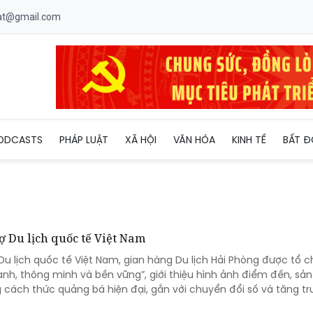
uat@gmail.com
ODCASTS
PHÁP LUẬT
XÃ HỘI
VĂN HÓA
KINH TẾ
BẤT Đ
ợ Du lịch quốc tế Việt Nam
 Du lịch quốc tế Việt Nam, gian hàng Du lịch Hải Phòng được tổ c
nh, thông minh và bền vững”, giới thiệu hình ảnh điểm đến, s
g cách thức quảng bá hiện đại, gắn với chuyển đổi số và tăng t