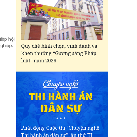
iệp hội
Quy chế bình chọn, vinh danh và
nghiệp,
khen thưởng “Gương sáng Pháp
luật” năm 2026
Phát động Cuộc thi “Chuyện nghề
Thi hành án dân sự” lần thứ III