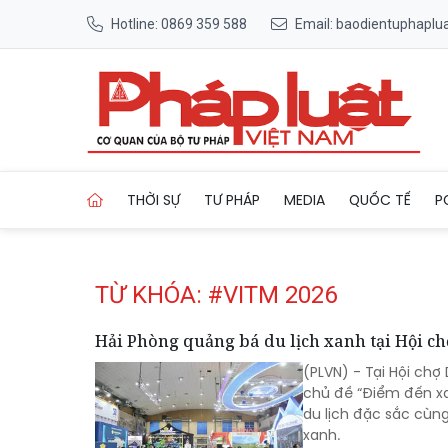
Hotline: 0869 359 588
Email: baodientuphapl
Trang chủ Tag
THỜI SỰ
TƯ PHÁP
MEDIA
QUỐC TẾ
P
TỪ KHÓA: #VITM 2026
Hải Phòng quảng bá du lịch xanh tại Hội ch
(PLVN) - Tại Hội chợ
chủ đề “Điểm đến xa
du lịch đặc sắc cùn
xanh.