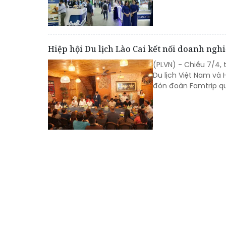
Hiệp hội Du lịch Lào Cai kết nối doanh nghi
(PLVN) - Chiều 7/4, 
Du lịch Việt Nam và 
đón đoàn Famtrip qu