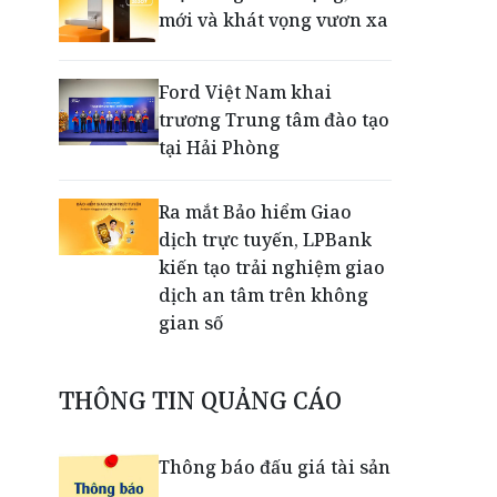
mới và khát vọng vươn xa
Ford Việt Nam khai
trương Trung tâm đào tạo
tại Hải Phòng
Ra mắt Bảo hiểm Giao
dịch trực tuyến, LPBank
kiến tạo trải nghiệm giao
dịch an tâm trên không
gian số
Dấu mốc khẳng định năng
THÔNG TIN QUẢNG CÁO
lực vận hành và thích ứng
của TCIT
Thông báo đấu giá tài sản