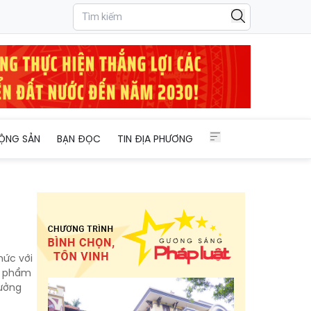
ỘNG SẢN
BẠN ĐỌC
TIN ĐỊA PHƯƠNG
hức với
ản phẩm
rưởng