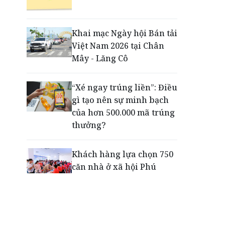
Động lực cho doanh
nghiệp nhà nước: Giải bài
toán thưởng vượt kế
Khai mạc Ngày hội Bán tải
hoạch
Việt Nam 2026 tại Chân
Mây - Lăng Cô
Phú Quốc - Thiên đường
lập nghiệp của người trẻ
“Xé ngay trúng liền”: Điều
toàn cầu
gì tạo nên sự minh bạch
của hơn 500.000 mã trúng
thưởng?
Khách hàng lựa chọn 750
căn nhà ở xã hội Phú
Cường Home – Phú Quý
trong hơn 3 giờ
Thông báo tìm người