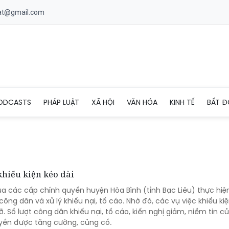
uat@gmail.com
ODCASTS
PHÁP LUẬT
XÃ HỘI
VĂN HÓA
KINH TẾ
BẤT Đ
khiếu kiện kéo dài
ua các cấp chính quyền huyện Hòa Bình (tỉnh Bạc Liêu) thực hiệ
ông dân và xử lý khiếu nại, tố cáo. Nhờ đó, các vụ việc khiếu ki
. Số lượt công dân khiếu nại, tố cáo, kiến nghị giảm, niềm tin c
uyền được tăng cường, củng cố.