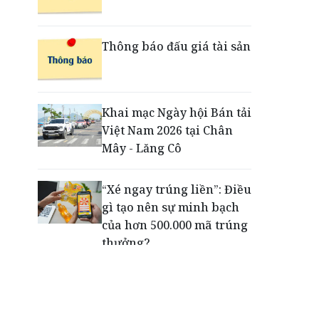
Săn vé concert BIGBANG
Thông báo đấu giá tài sản
thế nào để không mất tiền
oan vì những lời rao bán
'vé nội bộ'
Khai mạc Ngày hội Bán tải
Việt Nam 2026 tại Chân
Dấu ấn thịnh vượng của
Mây - Lăng Cô
VPBank: Từ đường chạy
đến lễ hội đa trải nghiệm
“Xé ngay trúng liền”: Điều
gì tạo nên sự minh bạch
của hơn 500.000 mã trúng
thưởng?
Khách hàng lựa chọn 750
căn nhà ở xã hội Phú