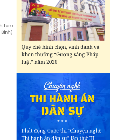
nh tạm
 Bình)
Quy chế bình chọn, vinh danh và
khen thưởng “Gương sáng Pháp
luật” năm 2026
Phát động Cuộc thi “Chuyện nghề
Thi hành án dân sự” lần thứ III