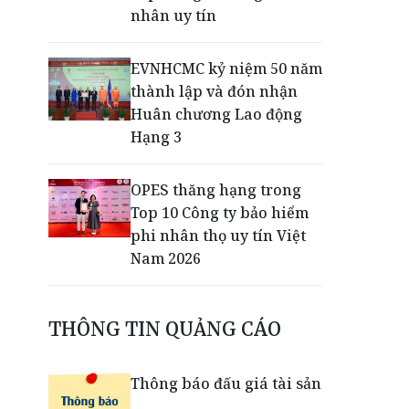
nhân uy tín
EVNHCMC kỷ niệm 50 năm
thành lập và đón nhận
Huân chương Lao động
Hạng 3
OPES thăng hạng trong
Top 10 Công ty bảo hiểm
phi nhân thọ uy tín Việt
Nam 2026
Chỉ từ 290.000 đồng,
THÔNG TIN QUẢNG CÁO
runner đã có thể check-in
lễ hội VPBank Đất Sen
Hồng Music Marathon
Thông báo đấu giá tài sản
2026