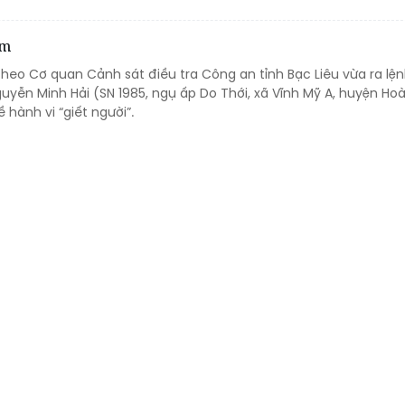
ộm
Theo Cơ quan Cảnh sát điều tra Công an tỉnh Bạc Liêu vừa ra lệ
Nguyễn Minh Hải (SN 1985, ngụ ấp Do Thới, xã Vĩnh Mỹ A, huyện Hoà
ề hành vi “giết người”.