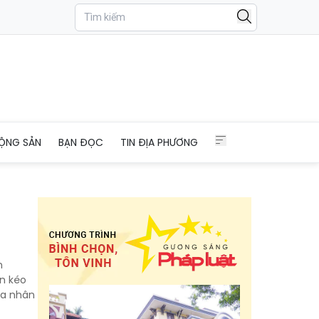
ỘNG SẢN
BẠN ĐỌC
TIN ĐỊA PHƯƠNG
n
ện kéo
ủa nhân