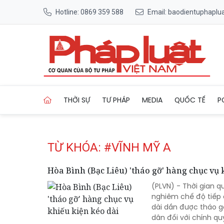
Hotline: 0869 359 588
Email: baodientuphapl
Trang chủ Tag
THỜI SỰ
TƯ PHÁP
MEDIA
QUỐC TẾ
P
TỪ KHÓA: #VĨNH MỸ A
Hòa Bình (Bạc Liêu) 'tháo gỡ' hàng chục vụ 
(PLVN) - Thời gian q
nghiêm chế độ tiếp c
dài dần được tháo gỡ
dân đối với chính q