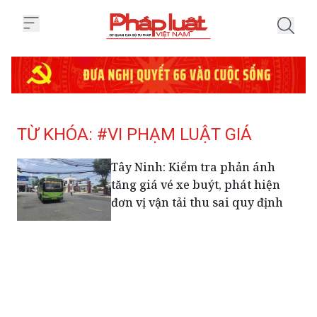
Trang chủ Tag
TỪ KHÓA: #VI PHẠM LUẬT GIÁ
Tây Ninh: Kiểm tra phản ánh
tăng giá vé xe buýt, phát hiện
đơn vị vận tải thu sai quy định