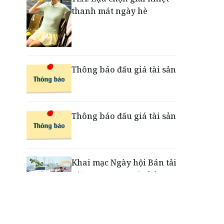
thanh mát ngày hè
Nắm chuỗi phân phối ô tô
và VETC, Tasco (HUT) thu
gần 21.900 tỷ đồng trong
nửa đầu năm
Thông báo đấu giá tài sản
Thông báo đấu giá tài sản
Khai mạc Ngày hội Bán tải
Việt Nam 2026 tại Chân
Mây - Lăng Cô
“Xé ngay trúng liền”: Điều