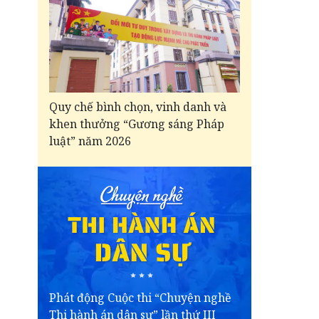
Quy chế bình chọn, vinh danh và
khen thưởng “Gương sáng Pháp
luật” năm 2026
Phát động Cuộc thi “Chuyện nghề
Thi hành án dân sự” lần thứ III