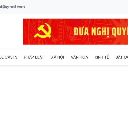
uat@gmail.com
ODCASTS
PHÁP LUẬT
XÃ HỘI
VĂN HÓA
KINH TẾ
BẤT Đ