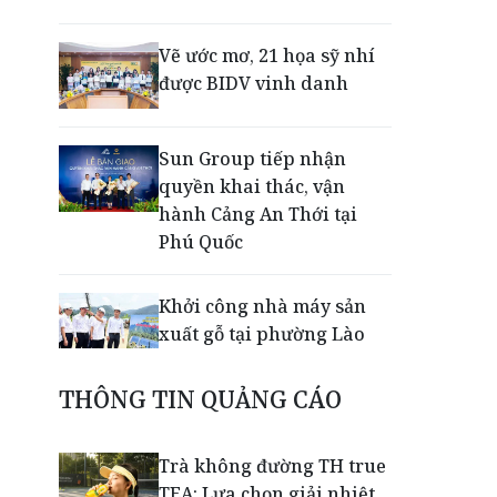
Vẽ ước mơ, 21 họa sỹ nhí
được BIDV vinh danh
Sun Group tiếp nhận
quyền khai thác, vận
hành Cảng An Thới tại
Phú Quốc
Khởi công nhà máy sản
xuất gỗ tại phường Lào
Cai
THÔNG TIN QUẢNG CÁO
Nối lại đường bay Cần
Thơ - Đà Lạt sau gần 6
Trà không đường TH true
năm
TEA: Lựa chọn giải nhiệt