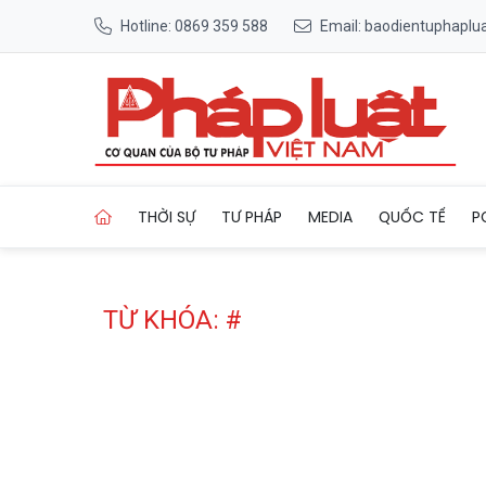
Hotline: 0869 359 588
Email: baodientuphapl
Trang chủ Tag
THỜI SỰ
TƯ PHÁP
MEDIA
QUỐC TẾ
P
TỪ KHÓA: #