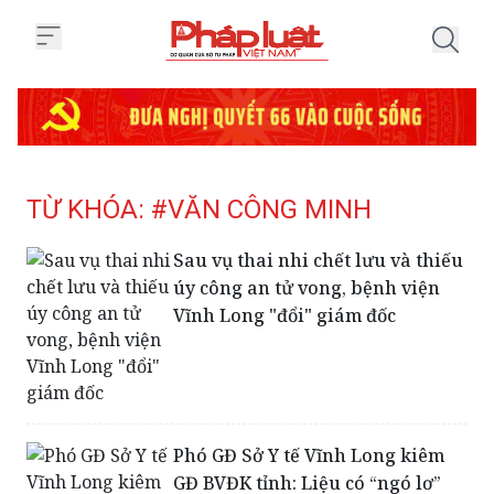
Trang chủ Tag
TỪ KHÓA: #VĂN CÔNG MINH
Sau vụ thai nhi chết lưu và thiếu
úy công an tử vong, bệnh viện
Vĩnh Long "đổi" giám đốc
Phó GĐ Sở Y tế Vĩnh Long kiêm
GĐ BVĐK tỉnh: Liệu có “ngó lơ”