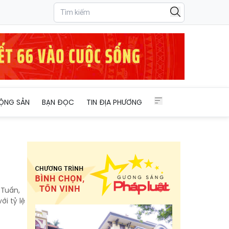
ỘNG SẢN
BẠN ĐỌC
TIN ĐỊA PHƯƠNG
 Tuấn,
i tỷ lệ