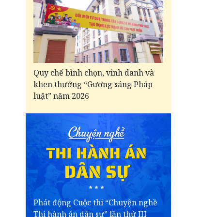
Quy chế bình chọn, vinh danh và
khen thưởng “Gương sáng Pháp
luật” năm 2026
Phát động Cuộc thi “Chuyện nghề
Thi hành án dân sự” lần thứ III