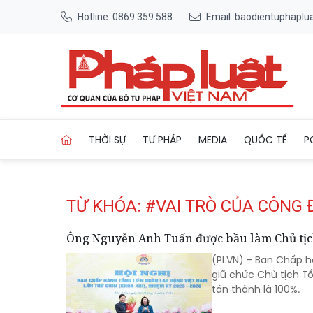
Hotline: 0869 359 588
Email: baodientuphapl
Trang chủ Tag
THỜI SỰ
TƯ PHÁP
MEDIA
QUỐC TẾ
P
TỪ KHÓA: #VAI TRÒ CỦA CÔNG
Ông Nguyễn Anh Tuấn được bầu làm Chủ tịc
(PLVN) - Ban Chấp h
giữ chức Chủ tịch Tổ
tán thành là 100%.