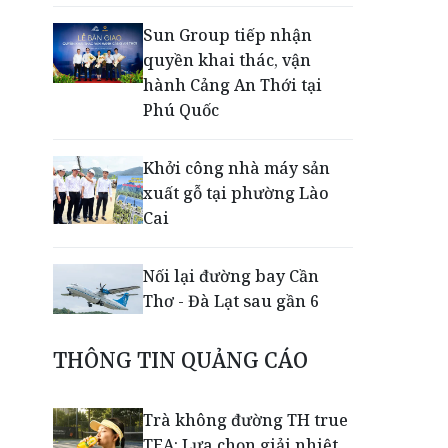
Sun Group tiếp nhận
quyền khai thác, vận
hành Cảng An Thới tại
Phú Quốc
Khởi công nhà máy sản
xuất gỗ tại phường Lào
Cai
Nối lại đường bay Cần
Thơ - Đà Lạt sau gần 6
năm
THÔNG TIN QUẢNG CÁO
Nắm chuỗi phân phối ô tô
và VETC, Tasco (HUT) thu
Trà không đường TH true
gần 21.900 tỷ đồng trong
TEA: Lựa chọn giải nhiệt