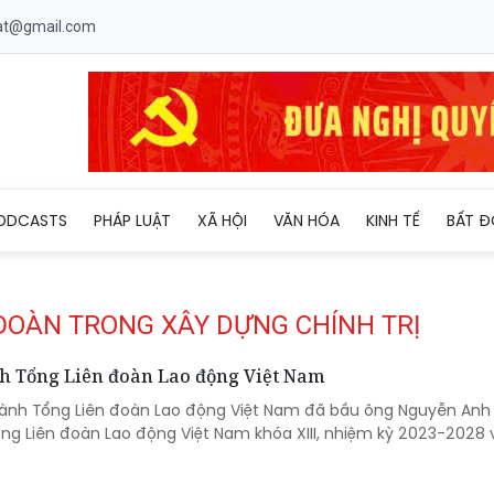
uat@gmail.com
ODCASTS
PHÁP LUẬT
XÃ HỘI
VĂN HÓA
KINH TẾ
BẤT Đ
 ĐOÀN TRONG XÂY DỰNG CHÍNH TRỊ
h Tổng Liên đoàn Lao động Việt Nam
ành Tổng Liên đoàn Lao động Việt Nam đã bầu ông Nguyễn Anh
ng Liên đoàn Lao động Việt Nam khóa XIII, nhiệm kỳ 2023-2028 vớ