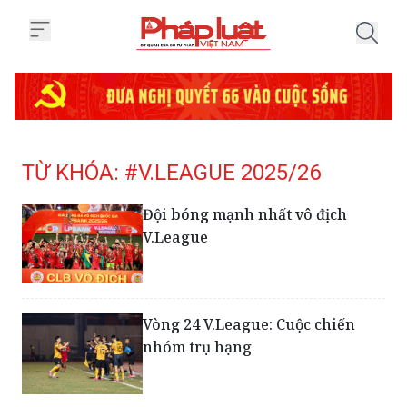
Trang chủ Tag
TỪ KHÓA: #V.LEAGUE 2025/26
Đội bóng mạnh nhất vô địch
V.League
Vòng 24 V.League: Cuộc chiến
nhóm trụ hạng
Công an Hà Nội lên ngôi