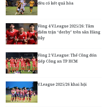
Vòng 4 V.League 2025/26: Tâm
điểm trận “derby” trên sân Hàng
Đẫy
Vòng 2 V.League: Thể Công đón
tiếp Công an TP HCM
V.League 2025/26 khai hội
Tổng giá trị giải thưởng
V.League 2025/26 gần 10 tỷ đồng