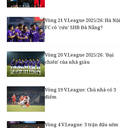
Vòng 21 V.League 2025/26: Hà Nội
FC có 'cứu' SHB Đà Nẵng?
Vòng 20 V.League 2025/26: 'Đại
chiến' của nhà giàu
Vòng 19 V.League: Chủ nhà có 3
điểm
Vòng 4 V.League: 3 trận đấu sớm
đều có kết quả hòa