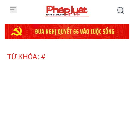
Trang chủ Tag
TỪ KHÓA: #