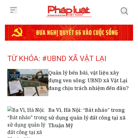
Trang chủ Tag
TỪ KHÓA: #UBND XÃ VẬT LẠI
Quản lý bến bãi, vật liệu xây
dựng ven sông: UBND xã Vật Lại
đang chịu trách nhiệm đến đâu?
Ba Vì, Hà Nội: “Bát nháo” trong
sử dụng quản lý đất công tại xã
Thuận Mỹ